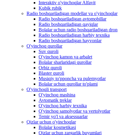
Interaktiv o'yinchoqlar Alfavit
Kubik rubik
Radio boshqariladigan modellar va o'yinchoqlar
Radio boshqariladigan avtomobillar
Radio boshqariladigan qayiqlar
Bolalar uchun radio boshqariladigan dron
Radio boshqariladigan harbiy texnika
Radio boshqariladigan hayvonlar
O'yinchoq qurollar
Suv quroli
O'yinchoq kamon va arbalet
Bolalar sharlaridagi qurollar
Orbiz quroli
Blaster quroli
Musiqiy to'pponcha va pulemyotlar
Bolalar uchun qurollar to'plami
O'yinchoqli transport
O'yinchoq mashina
Avtomatik treklar
O'yinchoq harbiy texnika
O'yinchoq samolyotlar va vertolyotlar
Temir yo'l va aksessuarlar
Qizlar uchun o'yinchoqlar
Bolalar kosmetikasi
Qizlar uchun zargarlik buyumlari