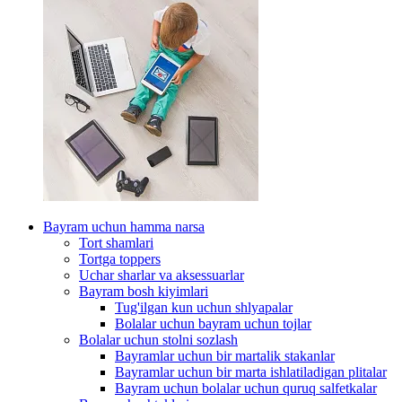
Bayram uchun hamma narsa
Tort shamlari
Tortga toppers
Uchar sharlar va aksessuarlar
Bayram bosh kiyimlari
Tug'ilgan kun uchun shlyapalar
Bolalar uchun bayram uchun tojlar
Bolalar uchun stolni sozlash
Bayramlar uchun bir martalik stakanlar
Bayramlar uchun bir marta ishlatiladigan plitalar
Bayram uchun bolalar uchun quruq salfetkalar