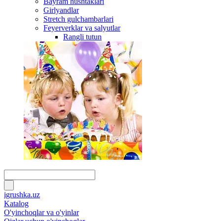
Bayram hushtaklari
Girlyandlar
Stretch gulchambarlari
Feyerverklar va salyutlar
Rangli tutun
igrushka.uz
Katalog
O'yinchoqlar va o'yinlar