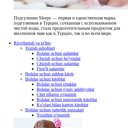
Подгузники Sleepy — первая и единственная марка
подгузников в Турции, сотканная с использованием
чистой воды, стала предпочтительным продуктом для
миллионов мам как в Турции, так и во всем мире.
Rivojlanish va ta'lim
Yozish asboblari
Bolalar uchun qalamlar
Chizish uchun bo'yoqlar
Chizish uchun qalamlar
Flog'li qalamlar
Bolalar uchun suhbat kitob
Bolalar uchun kitoblar
Bolalar uchun ertaklar
Bolalar uchun o'quv adabiyotlar
Chet tillarini o'rganish
Bolalar uchun panoramik kitoblar
Ko'zlari bilan karton kitoblar
Bolalar uchun xattotlik nusxalari
Yozishni o'rganish