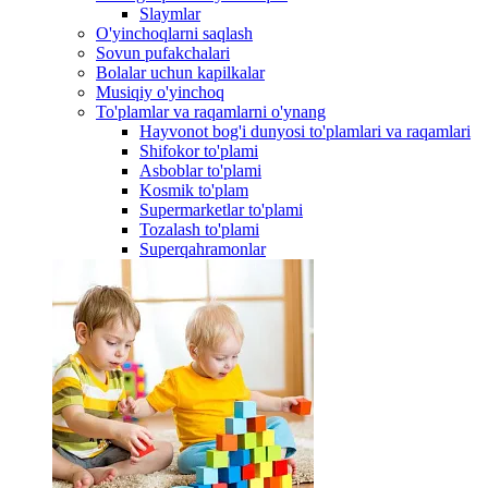
Slaymlar
O'yinchoqlarni saqlash
Sovun pufakchalari
Bolalar uchun kapilkalar
Musiqiy o'yinchoq
To'plamlar va raqamlarni o'ynang
Hayvonot bog'i dunyosi to'plamlari va raqamlari
Shifokor to'plami
Asboblar to'plami
Kosmik to'plam
Supermarketlar to'plami
Tozalash to'plami
Superqahramonlar