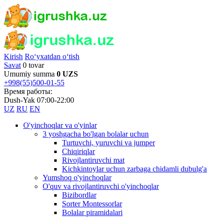
Kirish
Ro‘yxatdan o‘tish
Savat
0 tovar
Umumiy summa
0 UZS
+998(55)500-01-55
Время работы:
Dush-Yak 07:00-22:00
UZ
RU
EN
O'yinchoqlar va o'yinlar
3 yoshgacha bo'lgan bolalar uchun
Turtuvchi, yuruvchi va jumper
Chiqiriqlar
Rivojlantiruvchi mat
Kichkintoylar uchun zarbaga chidamli dubulg'a
Yumshoq o'yinchoqlar
O'quv va rivojlantiruvchi o'yinchoqlar
Bizibordlar
Sorter Montessorlar
Bolalar piramidalari