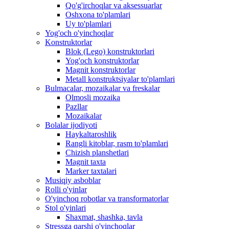
Qo'g'irchoqlar va aksessuarlar
Oshxona to'plamlari
Uy to'plamlari
Yog'och o'yinchoqlar
Konstruktorlar
Blok (Lego) konstruktorlari
Yog'och konstruktorlar
Magnit konstruktorlar
Metall konstruktsiyalar to'plamlari
Bulmacalar, mozaikalar va freskalar
Olmosli mozaika
Pazllar
Mozaikalar
Bolalar ijodiyoti
Haykaltaroshlik
Rangli kitoblar, rasm to'plamlari
Chizish planshetlari
Magnit taxta
Marker taxtalari
Musiqiy asboblar
Rolli o'yinlar
O'yinchoq robotlar va transformatorlar
Stol o'yinlari
Shaxmat, shashka, tavla
Stressga qarshi o'yinchoqlar