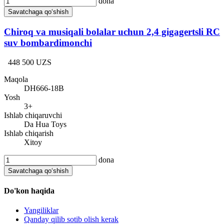
dona
Savatchaga qo‘shish
Chiroq va musiqali bolalar uchun 2,4 gigagertsli RC
suv bombardimonchi
448 500 UZS
Maqola
DH666-18B
Yosh
3+
Ishlab chiqaruvchi
Da Hua Toys
Ishlab chiqarish
Xitoy
dona
Savatchaga qo‘shish
Do'kon haqida
Yangiliklar
Qanday qilib sotib olish kerak