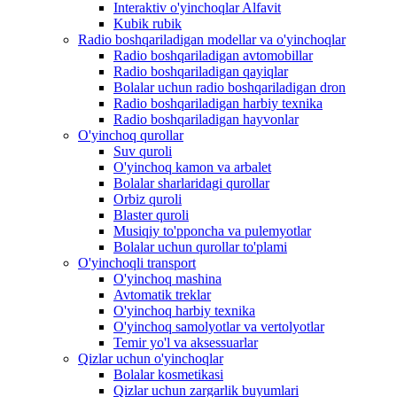
Interaktiv o'yinchoqlar Alfavit
Kubik rubik
Radio boshqariladigan modellar va o'yinchoqlar
Radio boshqariladigan avtomobillar
Radio boshqariladigan qayiqlar
Bolalar uchun radio boshqariladigan dron
Radio boshqariladigan harbiy texnika
Radio boshqariladigan hayvonlar
O'yinchoq qurollar
Suv quroli
O'yinchoq kamon va arbalet
Bolalar sharlaridagi qurollar
Orbiz quroli
Blaster quroli
Musiqiy to'pponcha va pulemyotlar
Bolalar uchun qurollar to'plami
O'yinchoqli transport
O'yinchoq mashina
Avtomatik treklar
O'yinchoq harbiy texnika
O'yinchoq samolyotlar va vertolyotlar
Temir yo'l va aksessuarlar
Qizlar uchun o'yinchoqlar
Bolalar kosmetikasi
Qizlar uchun zargarlik buyumlari