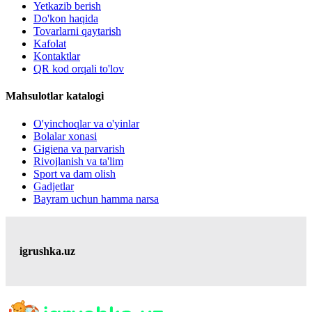
Yetkazib berish
Do'kon haqida
Tovarlarni qaytarish
Kafolat
Kontaktlar
QR kod orqali to'lov
Mahsulotlar katalogi
O'yinchoqlar va o'yinlar
Bolalar xonasi
Gigiena va parvarish
Rivojlanish va ta'lim
Sport va dam olish
Gadjetlar
Bayram uchun hamma narsa
igrushka.uz