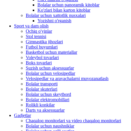
Bolalar uchun panoramik kitoblar
Ko'zlari bilan karton kitoblar
Bolalar uchun xattotlik nusxalari
Yozishni o'rganish
Sport va dam olish
Ochiq o'yinlar
Stol tennisi
Gimnastika jihozlari
Futbol buyumlari
Basketbol uchun materiallar
Voleybol tovarlari
Boks tovarlari
Suzish uchun aksessuarlar
Bolalar uchun velosipedlar
Velosipedlar va aravachalarni muvozanatlash
Bolalar transporti
Bolalar skuterlari
Bolalar uchun skeytbord
Bolalar elektromobillari
Rolikli konkilar
Darts va aksessuarlar
Gadjetlar
Chaqaloq monitorlari va video chaqaloq monitorlari
Bolalar uchun naushniklar