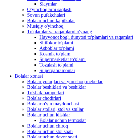
Slaymlar
O'yinchoqlarni saqlash
Sovun pufakchalari
Bolalar uchun kapilkalar
Musiqiy o'yinchoq
To'plamlar va raqamlarni o'ynang
Hayvonot bog'i dunyosi to'plamlari va raqamlari
Shifokor to'plami
Asboblar to'plami
Kosmik to'plam
Supermarketlar to'plami
Tozalash to'plami
Superqahramonlar
Bolalar xonasi
Bolalar yotoqlari va yumshoq mebellar
Bolalar beshiklari va beshiklar
To'shak bamperlari
Bolalar chodirlari
Bolalar o'yin maydonchasi
Bolalar stollari, stol va stullar
Bolalar uchun idishlar
Bolalar uchun termoslar
Bolalar uchun chiroq
Bolalar uchun stol soati
Bolalar uchun devor soati