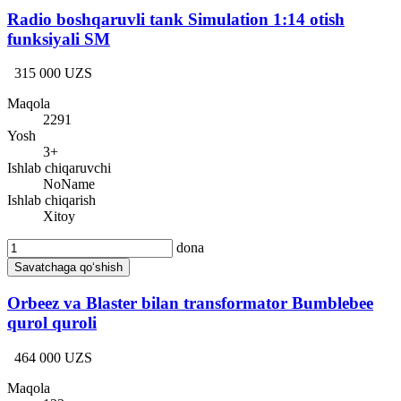
Radio boshqaruvli tank Simulation 1:14 otish
funksiyali SM
315 000 UZS
Maqola
2291
Yosh
3+
Ishlab chiqaruvchi
NoName
Ishlab chiqarish
Xitoy
dona
Savatchaga qo‘shish
Orbeez va Blaster bilan transformator Bumblebee
qurol quroli
464 000 UZS
Maqola