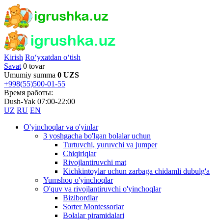
Kirish
Ro‘yxatdan o‘tish
Savat
0 tovar
Umumiy summa
0 UZS
+998(55)500-01-55
Время работы:
Dush-Yak 07:00-22:00
UZ
RU
EN
O'yinchoqlar va o'yinlar
3 yoshgacha bo'lgan bolalar uchun
Turtuvchi, yuruvchi va jumper
Chiqiriqlar
Rivojlantiruvchi mat
Kichkintoylar uchun zarbaga chidamli dubulg'a
Yumshoq o'yinchoqlar
O'quv va rivojlantiruvchi o'yinchoqlar
Bizibordlar
Sorter Montessorlar
Bolalar piramidalari