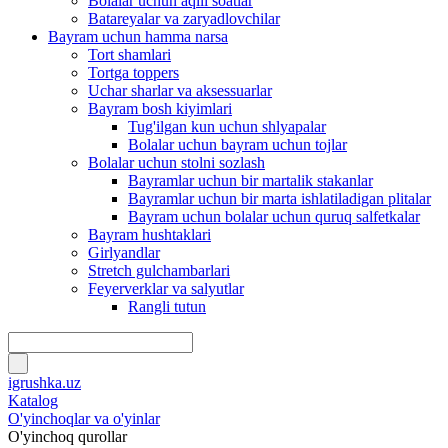
Bolalar uchun aqlli soatlar
Batareyalar va zaryadlovchilar
Bayram uchun hamma narsa
Tort shamlari
Tortga toppers
Uchar sharlar va aksessuarlar
Bayram bosh kiyimlari
Tug'ilgan kun uchun shlyapalar
Bolalar uchun bayram uchun tojlar
Bolalar uchun stolni sozlash
Bayramlar uchun bir martalik stakanlar
Bayramlar uchun bir marta ishlatiladigan plitalar
Bayram uchun bolalar uchun quruq salfetkalar
Bayram hushtaklari
Girlyandlar
Stretch gulchambarlari
Feyerverklar va salyutlar
Rangli tutun
igrushka.uz
Katalog
O'yinchoqlar va o'yinlar
O'yinchoq qurollar