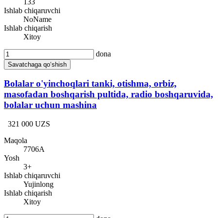
133
Ishlab chiqaruvchi
NoName
Ishlab chiqarish
Xitoy
dona
Savatchaga qo‘shish
Bolalar o'yinchoqlari tanki, otishma, orbiz,
masofadan boshqarish pultida, radio boshqaruvida,
bolalar uchun mashina
321 000 UZS
Maqola
7706A
Yosh
3+
Ishlab chiqaruvchi
Yujinlong
Ishlab chiqarish
Xitoy