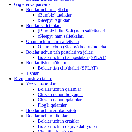
Gigiena va parvarish
Bolalar uchun tagliklar
(Bumble) tagliklar
(Sleepy) tagliklar
Bolalar salfetkalari
(Bumble Ultra Soft) nam salfetkalari
(Sleepy) nam salfetkalari
Onam uchun nam salfetkalar
Onam uchun (Sleepy) ho'l ro'molcha
Bolalar uchun tish pastalari va jellari
Bolalar uchun tish pastalari (SPLAT)
Bolalar tish cho'tkalari
Bolalar tish cho'tkalari (SPLAT)
Tishlar
Rivojlanish va ta'lim
Yozish asboblari
Bolalar uchun qalamlar
Chizish uchun bo'yoqlar
Chizish uchun qalamlar
Flog'li qalamlar
Bolalar uchun suhbat kitob
Bolalar uchun kitoblar
Bolalar uchun ertaklar
Bolalar uchun o'quv adabiyotlar
Chet tillarini o'rganish