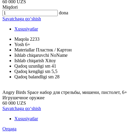
60 000 UZS
Miqdori
dona
Savatchaga qo‘shish
Xususiyatlar
Maqola
2233
Yosh
6+
Materiallar
Пластик / Картон
Ishlab chiqaruvchi
NoName
Ishlab chiqarish
Xitoy
Qadoq uzunligi sm
41
Qadoq kengligi sm
5,5
Qadoq balandligi sm
28
Angry Birds Space набор для стрельбы, мишени, пистолет, 6+
Игрушечное оружие
60 000 UZS
Savatchaga qo‘shish
Xususiyatlar
Orqaga