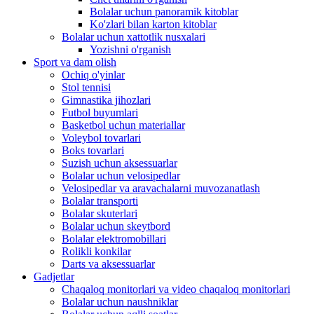
Bolalar uchun panoramik kitoblar
Ko'zlari bilan karton kitoblar
Bolalar uchun xattotlik nusxalari
Yozishni o'rganish
Sport va dam olish
Ochiq o'yinlar
Stol tennisi
Gimnastika jihozlari
Futbol buyumlari
Basketbol uchun materiallar
Voleybol tovarlari
Boks tovarlari
Suzish uchun aksessuarlar
Bolalar uchun velosipedlar
Velosipedlar va aravachalarni muvozanatlash
Bolalar transporti
Bolalar skuterlari
Bolalar uchun skeytbord
Bolalar elektromobillari
Rolikli konkilar
Darts va aksessuarlar
Gadjetlar
Chaqaloq monitorlari va video chaqaloq monitorlari
Bolalar uchun naushniklar