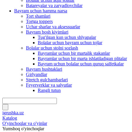
Bolalar uchun aqlli soatlar
Batareyalar va zaryadlovchilar
Bayram uchun hamma narsa
Tort shamlari
Tortga toppers
Uchar sharlar va aksessuarlar
Bayram bosh kiyimlari
Tug'ilgan kun uchun shlyapalar
Bolalar uchun bayram uchun tojlar
Bolalar uchun stolni sozlash
Bayramlar uchun bir martalik stakanlar
Bayramlar uchun bir marta ishlatiladigan plitalar
Bayram uchun bolalar uchun quruq salfetkalar
Bayram hushtaklari
Girlyandlar
Stretch gulchambarlari
Feyerverklar va salyutlar
Rangli tutun
igrushka.uz
Katalog
O'yinchoqlar va o'yinlar
Yumshoq o'yinchoqlar