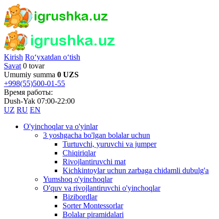
Kirish
Ro‘yxatdan o‘tish
Savat
0 tovar
Umumiy summa
0 UZS
+998(55)500-01-55
Время работы:
Dush-Yak 07:00-22:00
UZ
RU
EN
O'yinchoqlar va o'yinlar
3 yoshgacha bo'lgan bolalar uchun
Turtuvchi, yuruvchi va jumper
Chiqiriqlar
Rivojlantiruvchi mat
Kichkintoylar uchun zarbaga chidamli dubulg'a
Yumshoq o'yinchoqlar
O'quv va rivojlantiruvchi o'yinchoqlar
Bizibordlar
Sorter Montessorlar
Bolalar piramidalari