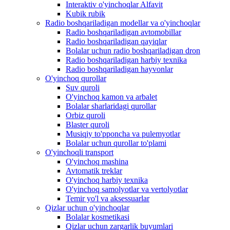
Interaktiv o'yinchoqlar Alfavit
Kubik rubik
Radio boshqariladigan modellar va o'yinchoqlar
Radio boshqariladigan avtomobillar
Radio boshqariladigan qayiqlar
Bolalar uchun radio boshqariladigan dron
Radio boshqariladigan harbiy texnika
Radio boshqariladigan hayvonlar
O'yinchoq qurollar
Suv quroli
O'yinchoq kamon va arbalet
Bolalar sharlaridagi qurollar
Orbiz quroli
Blaster quroli
Musiqiy to'pponcha va pulemyotlar
Bolalar uchun qurollar to'plami
O'yinchoqli transport
O'yinchoq mashina
Avtomatik treklar
O'yinchoq harbiy texnika
O'yinchoq samolyotlar va vertolyotlar
Temir yo'l va aksessuarlar
Qizlar uchun o'yinchoqlar
Bolalar kosmetikasi
Qizlar uchun zargarlik buyumlari