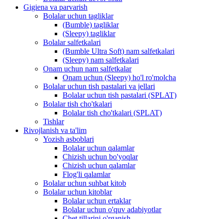
Gigiena va parvarish
Bolalar uchun tagliklar
(Bumble) tagliklar
(Sleepy) tagliklar
Bolalar salfetkalari
(Bumble Ultra Soft) nam salfetkalari
(Sleepy) nam salfetkalari
Onam uchun nam salfetkalar
Onam uchun (Sleepy) ho'l ro'molcha
Bolalar uchun tish pastalari va jellari
Bolalar uchun tish pastalari (SPLAT)
Bolalar tish cho'tkalari
Bolalar tish cho'tkalari (SPLAT)
Tishlar
Rivojlanish va ta'lim
Yozish asboblari
Bolalar uchun qalamlar
Chizish uchun bo'yoqlar
Chizish uchun qalamlar
Flog'li qalamlar
Bolalar uchun suhbat kitob
Bolalar uchun kitoblar
Bolalar uchun ertaklar
Bolalar uchun o'quv adabiyotlar
Chet tillarini o'rganish