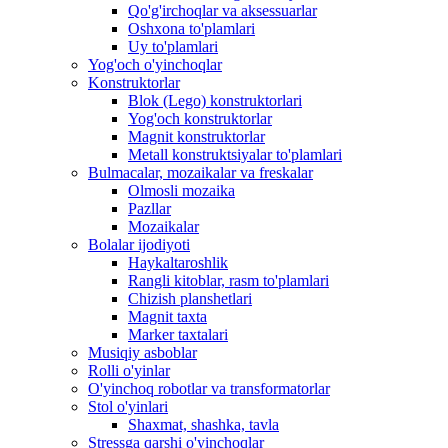
Qo'g'irchoqlar va aksessuarlar
Oshxona to'plamlari
Uy to'plamlari
Yog'och o'yinchoqlar
Konstruktorlar
Blok (Lego) konstruktorlari
Yog'och konstruktorlar
Magnit konstruktorlar
Metall konstruktsiyalar to'plamlari
Bulmacalar, mozaikalar va freskalar
Olmosli mozaika
Pazllar
Mozaikalar
Bolalar ijodiyoti
Haykaltaroshlik
Rangli kitoblar, rasm to'plamlari
Chizish planshetlari
Magnit taxta
Marker taxtalari
Musiqiy asboblar
Rolli o'yinlar
O'yinchoq robotlar va transformatorlar
Stol o'yinlari
Shaxmat, shashka, tavla
Stressga qarshi o'yinchoqlar