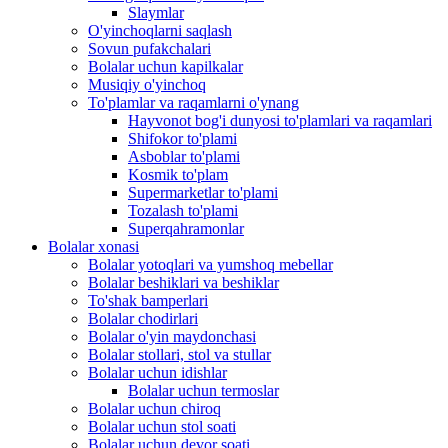
Slaymlar
O'yinchoqlarni saqlash
Sovun pufakchalari
Bolalar uchun kapilkalar
Musiqiy o'yinchoq
To'plamlar va raqamlarni o'ynang
Hayvonot bog'i dunyosi to'plamlari va raqamlari
Shifokor to'plami
Asboblar to'plami
Kosmik to'plam
Supermarketlar to'plami
Tozalash to'plami
Superqahramonlar
Bolalar xonasi
Bolalar yotoqlari va yumshoq mebellar
Bolalar beshiklari va beshiklar
To'shak bamperlari
Bolalar chodirlari
Bolalar o'yin maydonchasi
Bolalar stollari, stol va stullar
Bolalar uchun idishlar
Bolalar uchun termoslar
Bolalar uchun chiroq
Bolalar uchun stol soati
Bolalar uchun devor soati