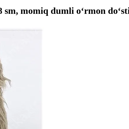
 sm, momiq dumli o‘rmon do‘st