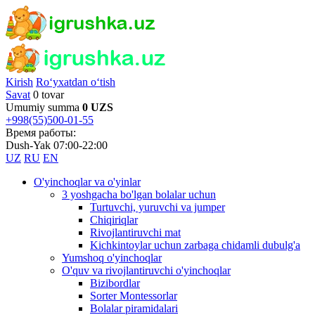
Kirish
Ro‘yxatdan o‘tish
Savat
0 tovar
Umumiy summa
0 UZS
+998(55)500-01-55
Время работы:
Dush-Yak 07:00-22:00
UZ
RU
EN
O'yinchoqlar va o'yinlar
3 yoshgacha bo'lgan bolalar uchun
Turtuvchi, yuruvchi va jumper
Chiqiriqlar
Rivojlantiruvchi mat
Kichkintoylar uchun zarbaga chidamli dubulg'a
Yumshoq o'yinchoqlar
O'quv va rivojlantiruvchi o'yinchoqlar
Bizibordlar
Sorter Montessorlar
Bolalar piramidalari