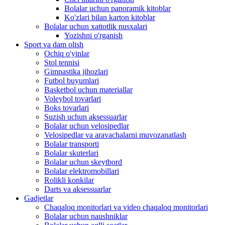
Bolalar uchun panoramik kitoblar
Ko'zlari bilan karton kitoblar
Bolalar uchun xattotlik nusxalari
Yozishni o'rganish
Sport va dam olish
Ochiq o'yinlar
Stol tennisi
Gimnastika jihozlari
Futbol buyumlari
Basketbol uchun materiallar
Voleybol tovarlari
Boks tovarlari
Suzish uchun aksessuarlar
Bolalar uchun velosipedlar
Velosipedlar va aravachalarni muvozanatlash
Bolalar transporti
Bolalar skuterlari
Bolalar uchun skeytbord
Bolalar elektromobillari
Rolikli konkilar
Darts va aksessuarlar
Gadjetlar
Chaqaloq monitorlari va video chaqaloq monitorlari
Bolalar uchun naushniklar