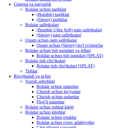
Gigiena va parvarish
Bolalar uchun tagliklar
(Bumble) tagliklar
(Sleepy) tagliklar
Bolalar salfetkalari
(Bumble Ultra Soft) nam salfetkalari
(Sleepy) nam salfetkalari
Onam uchun nam salfetkalar
Onam uchun (Sleepy) ho'l ro'molcha
Bolalar uchun tish pastalari va jellari
Bolalar uchun tish pastalari (SPLAT)
Bolalar tish cho'tkalari
Bolalar tish cho'tkalari (SPLAT)
Tishlar
Rivojlanish va ta'lim
Yozish asboblari
Bolalar uchun qalamlar
Chizish uchun bo'yoqlar
Chizish uchun qalamlar
Flog'li qalamlar
Bolalar uchun suhbat kitob
Bolalar uchun kitoblar
Bolalar uchun ertaklar
Bolalar uchun o'quv adabiyotlar
Chet tillarini o'rganish