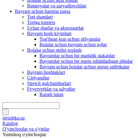
Bolalar uchun aqlli soatlar
Batareyalar va zaryadlovchilar
Bayram uchun hamma narsa
Tort shamlari
Tortga toppers
Uchar sharlar va aksessuarlar
Bayram bosh kiyimlari
Tug'ilgan kun uchun shlyapalar
Bolalar uchun bayram uchun tojlar
Bolalar uchun stolni sozlash
Bayramlar uchun bir martalik stakanlar
Bayramlar uchun bir marta ishlatiladigan plitalar
Bayram uchun bolalar uchun quruq salfetkalar
Bayram hushtaklari
Girlyandlar
Stretch gulchambarlari
Feyerverklar va salyutlar
Rangli tutun
igrushka.uz
Katalog
O'yinchoqlar va o'yinlar
Yumshoq o'yinchoqlar