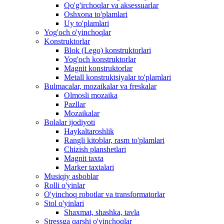
Qo'g'irchoqlar va aksessuarlar
Oshxona to'plamlari
Uy to'plamlari
Yog'och o'yinchoqlar
Konstruktorlar
Blok (Lego) konstruktorlari
Yog'och konstruktorlar
Magnit konstruktorlar
Metall konstruktsiyalar to'plamlari
Bulmacalar, mozaikalar va freskalar
Olmosli mozaika
Pazllar
Mozaikalar
Bolalar ijodiyoti
Haykaltaroshlik
Rangli kitoblar, rasm to'plamlari
Chizish planshetlari
Magnit taxta
Marker taxtalari
Musiqiy asboblar
Rolli o'yinlar
O'yinchoq robotlar va transformatorlar
Stol o'yinlari
Shaxmat, shashka, tavla
Stressga qarshi o'yinchoqlar