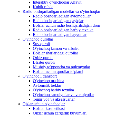
Interaktiv o'yinchoqlar Alfavit
Kubik rubik
Radio boshqariladigan modellar va o'yinchoqlar
Radio boshqariladigan avtomobillar
Radio boshqariladigan qayiqlar
Bolalar uchun radio boshqariladigan dron
Radio boshqariladigan harbiy texnika
Radio boshqariladigan hayvonlar
O'yinchoq qurollar
Suv quroli
O'yinchoq kamon va arbalet
Bolalar sharlaridagi qurollar
Orbiz quroli
Blaster quroli
Musiqiy to'pponcha va pulemyotlar
Bolalar uchun qurollar to'plami
O'yinchoqli transport
O'yinchoq mashina
Avtomatik treklar
O'yinchoq harbiy texnika
O'yinchoq samolyotlar va vertolyotlar
Temir yo'l va aksessuarlar
Qizlar uchun o'yinchoqlar
Bolalar kosmetikasi
Qizlar uchun zargarlik buyumlari