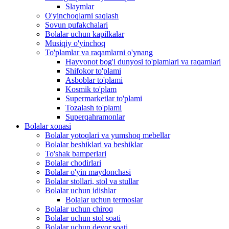
Slaymlar
O'yinchoqlarni saqlash
Sovun pufakchalari
Bolalar uchun kapilkalar
Musiqiy o'yinchoq
To'plamlar va raqamlarni o'ynang
Hayvonot bog'i dunyosi to'plamlari va raqamlari
Shifokor to'plami
Asboblar to'plami
Kosmik to'plam
Supermarketlar to'plami
Tozalash to'plami
Superqahramonlar
Bolalar xonasi
Bolalar yotoqlari va yumshoq mebellar
Bolalar beshiklari va beshiklar
To'shak bamperlari
Bolalar chodirlari
Bolalar o'yin maydonchasi
Bolalar stollari, stol va stullar
Bolalar uchun idishlar
Bolalar uchun termoslar
Bolalar uchun chiroq
Bolalar uchun stol soati
Bolalar uchun devor soati