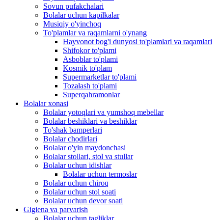
Sovun pufakchalari
Bolalar uchun kapilkalar
Musiqiy o'yinchoq
To'plamlar va raqamlarni o'ynang
Hayvonot bog'i dunyosi to'plamlari va raqamlari
Shifokor to'plami
Asboblar to'plami
Kosmik to'plam
Supermarketlar to'plami
Tozalash to'plami
Superqahramonlar
Bolalar xonasi
Bolalar yotoqlari va yumshoq mebellar
Bolalar beshiklari va beshiklar
To'shak bamperlari
Bolalar chodirlari
Bolalar o'yin maydonchasi
Bolalar stollari, stol va stullar
Bolalar uchun idishlar
Bolalar uchun termoslar
Bolalar uchun chiroq
Bolalar uchun stol soati
Bolalar uchun devor soati
Gigiena va parvarish
Bolalar uchun tagliklar