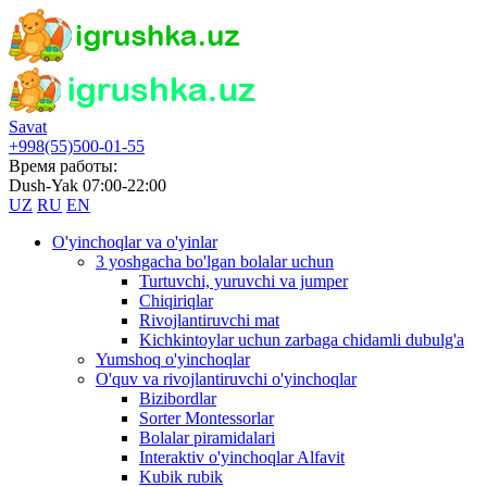
Savat
+998(55)500-01-55
Время работы:
Dush-Yak 07:00-22:00
UZ
RU
EN
O'yinchoqlar va o'yinlar
3 yoshgacha bo'lgan bolalar uchun
Turtuvchi, yuruvchi va jumper
Chiqiriqlar
Rivojlantiruvchi mat
Kichkintoylar uchun zarbaga chidamli dubulg'a
Yumshoq o'yinchoqlar
O'quv va rivojlantiruvchi o'yinchoqlar
Bizibordlar
Sorter Montessorlar
Bolalar piramidalari
Interaktiv o'yinchoqlar Alfavit
Kubik rubik