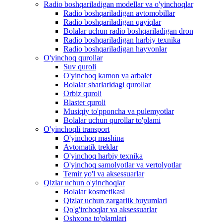
Radio boshqariladigan modellar va o'yinchoqlar
Radio boshqariladigan avtomobillar
Radio boshqariladigan qayiqlar
Bolalar uchun radio boshqariladigan dron
Radio boshqariladigan harbiy texnika
Radio boshqariladigan hayvonlar
O'yinchoq qurollar
Suv quroli
O'yinchoq kamon va arbalet
Bolalar sharlaridagi qurollar
Orbiz quroli
Blaster quroli
Musiqiy to'pponcha va pulemyotlar
Bolalar uchun qurollar to'plami
O'yinchoqli transport
O'yinchoq mashina
Avtomatik treklar
O'yinchoq harbiy texnika
O'yinchoq samolyotlar va vertolyotlar
Temir yo'l va aksessuarlar
Qizlar uchun o'yinchoqlar
Bolalar kosmetikasi
Qizlar uchun zargarlik buyumlari
Qo'g'irchoqlar va aksessuarlar
Oshxona to'plamlari