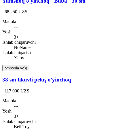
Yumshoq o'yinchoq "Buba" 30 sm
68 250 UZS
Maqola
---
Yosh
3+
Ishlab chiqaruvchi
NoName
Ishlab chiqarish
Xitoy
omborda yo‘q
38 sm tikuvli peluş o'yinchoq
117 000 UZS
Maqola
---
Yosh
3+
Ishlab chiqaruvchi
Beil Toys