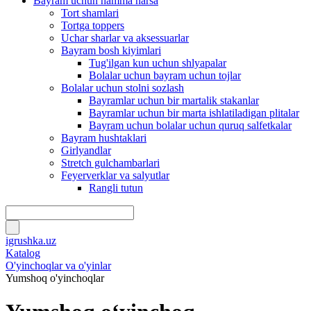
Bayram uchun hamma narsa
Tort shamlari
Tortga toppers
Uchar sharlar va aksessuarlar
Bayram bosh kiyimlari
Tug'ilgan kun uchun shlyapalar
Bolalar uchun bayram uchun tojlar
Bolalar uchun stolni sozlash
Bayramlar uchun bir martalik stakanlar
Bayramlar uchun bir marta ishlatiladigan plitalar
Bayram uchun bolalar uchun quruq salfetkalar
Bayram hushtaklari
Girlyandlar
Stretch gulchambarlari
Feyerverklar va salyutlar
Rangli tutun
igrushka.uz
Katalog
O'yinchoqlar va o'yinlar
Yumshoq o'yinchoqlar