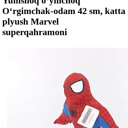
Yumshoq o‘yinchoq
O‘rgimchak-odam 42 sm, katta
plyush Marvel
superqahramoni