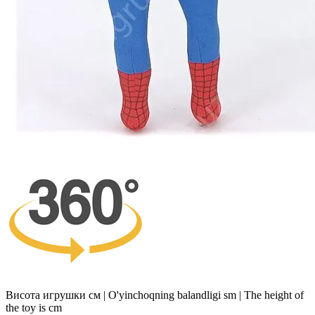
Висота игрушки см | O'yinchoqning balandligi sm | The height of
the toy is cm