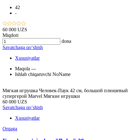
42
-
60 000 UZS
Miqdori
dona
Savatchaga qo‘shish
Xususiyatlar
Maqola
---
Ishlab chiqaruvchi
NoName
Мягкая игрушка Человек-Паук 42 см, большой плюшевый
супергерой Marvel Мягкие игрушки
60 000 UZS
Savatchaga qo‘shish
Xususiyatlar
Orqaga