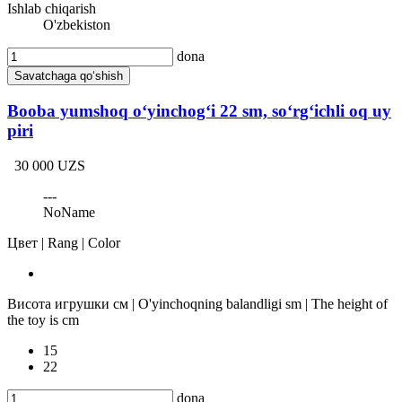
Ishlab chiqarish
O'zbekiston
dona
Savatchaga qo‘shish
Booba yumshoq o‘yinchog‘i 22 sm, so‘rg‘ichli oq uy
piri
30 000 UZS
---
NoName
Цвет | Rang | Color
Висота игрушки см | O'yinchoqning balandligi sm | The height of
the toy is cm
15
22
dona