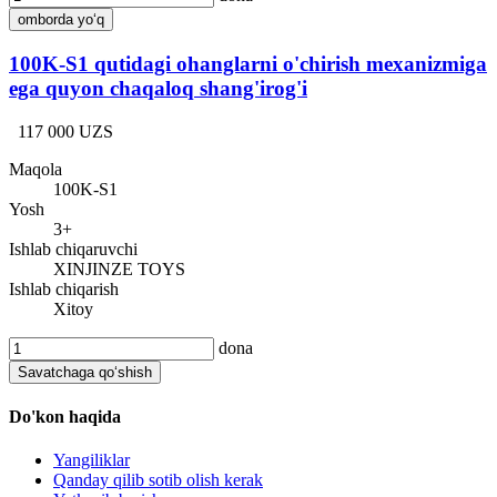
omborda yo‘q
100K-S1 qutidagi ohanglarni o'chirish mexanizmiga
ega quyon chaqaloq shang'irog'i
117 000 UZS
Maqola
100K-S1
Yosh
3+
Ishlab chiqaruvchi
XINJINZE TOYS
Ishlab chiqarish
Xitoy
dona
Savatchaga qo‘shish
Do'kon haqida
Yangiliklar
Qanday qilib sotib olish kerak