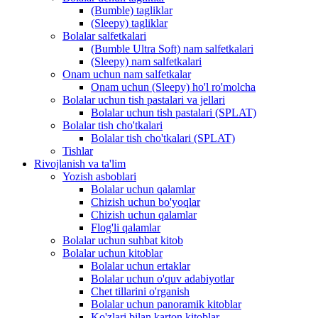
(Bumble) tagliklar
(Sleepy) tagliklar
Bolalar salfetkalari
(Bumble Ultra Soft) nam salfetkalari
(Sleepy) nam salfetkalari
Onam uchun nam salfetkalar
Onam uchun (Sleepy) ho'l ro'molcha
Bolalar uchun tish pastalari va jellari
Bolalar uchun tish pastalari (SPLAT)
Bolalar tish cho'tkalari
Bolalar tish cho'tkalari (SPLAT)
Tishlar
Rivojlanish va ta'lim
Yozish asboblari
Bolalar uchun qalamlar
Chizish uchun bo'yoqlar
Chizish uchun qalamlar
Flog'li qalamlar
Bolalar uchun suhbat kitob
Bolalar uchun kitoblar
Bolalar uchun ertaklar
Bolalar uchun o'quv adabiyotlar
Chet tillarini o'rganish
Bolalar uchun panoramik kitoblar
Ko'zlari bilan karton kitoblar