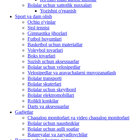
Bolalar uchun xattotlik nusxalari
Yozishni o'rganish
Sport va dam olish
Ochiq o'yinlar
Stol tennisi
Gimnastika jihozlari
Futbol buyumlari
Basketbol uchun materiallar
Voleybol tovarlari
Boks tovarlari
Suzish uchun aksessuarlar
Bolalar uchun velosipedlar
Velosipedlar va aravachalarni muvozanatlash
Bolalar transporti
Bolalar skuterlari
Bolalar uchun skeytbord
Bolalar elektromobillari
Rolikli konkilar
Darts va aksessuarlar
Gadjetlar
Chaqaloq monitorlari va video chaqaloq monitorlari
Bolalar uchun naushniklar
Bolalar uchun aqlli soatlar
Batareyalar va zaryadlovchilar