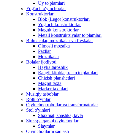
Uy to'plamlari
Yog'och o'yinchoqlar
Konstruktorlar
Blok (Lego) konstruktorlari
Yog'och konstruktorlar
Magnit konstruktorlar
Metall konstruktsiyalar to'plamlari
Bulmacalar, mozaikalar va freskalar
Olmosli mozaika
Pazllar
Mozaikalar
Bolalar ijodiyoti
Haykaltaroshlik
Rangli kitoblar, rasm to'plamlari
Chizish planshetlari
Magnit taxta
Marker taxtalari
Musiqiy asboblar
Rolli o'yinlar
O'yinchoq robotlar va transformatorlar
Stol o'yinlari
Shaxmat, shashka, tavla
Stressga qarshi o'yinchoqlar
Slaymlar
O'yinchoqlarni saqlash