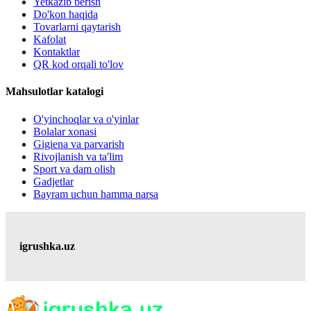
Yetkazib berish
Do'kon haqida
Tovarlarni qaytarish
Kafolat
Kontaktlar
QR kod orqali to'lov
Mahsulotlar katalogi
O'yinchoqlar va o'yinlar
Bolalar xonasi
Gigiena va parvarish
Rivojlanish va ta'lim
Sport va dam olish
Gadjetlar
Bayram uchun hamma narsa
igrushka.uz