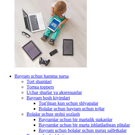
Bayram uchun hamma narsa
Tort shamlari
Tortga toppers
Uchar sharlar va aksessuarlar
Bayram bosh kiyimlari
Tug'ilgan kun uchun shlyapalar
Bolalar uchun bayram uchun tojlar
Bolalar uchun stolni sozlash
Bayramlar uchun bir martalik stakanlar
Bayramlar uchun bir marta ishlatiladigan plitalar
Bayram uchun bolalar uchun quruq salfetkalar