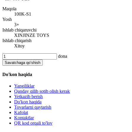
Maqola
100K-S1
Yosh
3+
Ishlab chiqaruvchi
XINJINZE TOYS
Ishlab chiqarish
Xitoy
dona
Savatchaga qo‘shish
Do'kon haqida
Yangiliklar
Qanday qilib sotib olish kerak
Yetkazib berish
Do'kon haqida
Tovarlarni qaytarish
Kafolat
Kontaktlar
QR kod orqali to'lov