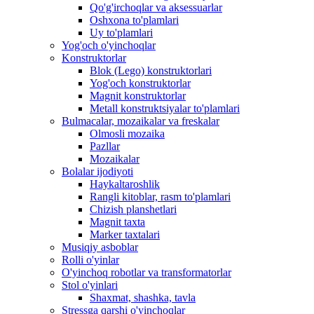
Qo'g'irchoqlar va aksessuarlar
Oshxona to'plamlari
Uy to'plamlari
Yog'och o'yinchoqlar
Konstruktorlar
Blok (Lego) konstruktorlari
Yog'och konstruktorlar
Magnit konstruktorlar
Metall konstruktsiyalar to'plamlari
Bulmacalar, mozaikalar va freskalar
Olmosli mozaika
Pazllar
Mozaikalar
Bolalar ijodiyoti
Haykaltaroshlik
Rangli kitoblar, rasm to'plamlari
Chizish planshetlari
Magnit taxta
Marker taxtalari
Musiqiy asboblar
Rolli o'yinlar
O'yinchoq robotlar va transformatorlar
Stol o'yinlari
Shaxmat, shashka, tavla
Stressga qarshi o'yinchoqlar