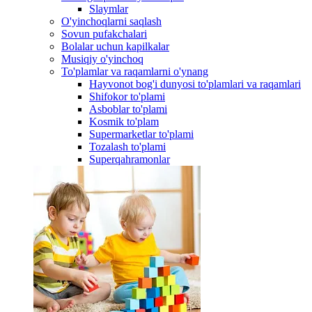
Slaymlar
O'yinchoqlarni saqlash
Sovun pufakchalari
Bolalar uchun kapilkalar
Musiqiy o'yinchoq
To'plamlar va raqamlarni o'ynang
Hayvonot bog'i dunyosi to'plamlari va raqamlari
Shifokor to'plami
Asboblar to'plami
Kosmik to'plam
Supermarketlar to'plami
Tozalash to'plami
Superqahramonlar