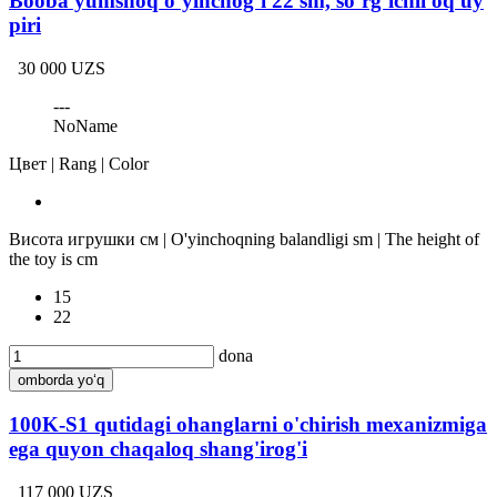
Booba yumshoq o‘yinchog‘i 22 sm, so‘rg‘ichli oq uy
piri
30 000 UZS
---
NoName
Цвет | Rang | Color
Висота игрушки см | O'yinchoqning balandligi sm | The height of
the toy is cm
15
22
dona
omborda yo‘q
100K-S1 qutidagi ohanglarni o'chirish mexanizmiga
ega quyon chaqaloq shang'irog'i
117 000 UZS