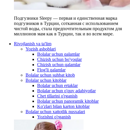
Подгузники Sleepy — первая и единственная марка
подгузников в Турции, сотканная с использованием
чистой воды, стала предпочтительным продуктом для
миллионов мам как в Турции, так и во всем мире.
Rivojlanish va ta'lim
Yozish asboblari
Bolalar uchun qalamlar
Chizish uchun bo'yoqlar
Chizish uchun qalamlar
Flog'li qalamlar
Bolalar uchun suhbat kitob
Bolalar uchun kitoblar
Bolalar uchun ertaklar
Bolalar uchun o'quv adabiyotlar
Chet tillarini o'rganish
Bolalar uchun panoramik kitoblar
Ko'zlari bilan karton kitoblar
Bolalar uchun xattotlik nusxalari
Yozishni o'rganish