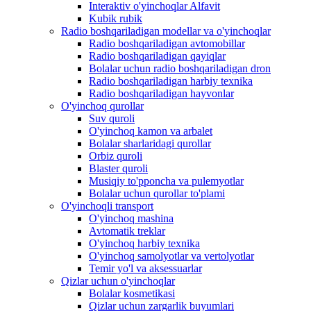
Interaktiv o'yinchoqlar Alfavit
Kubik rubik
Radio boshqariladigan modellar va o'yinchoqlar
Radio boshqariladigan avtomobillar
Radio boshqariladigan qayiqlar
Bolalar uchun radio boshqariladigan dron
Radio boshqariladigan harbiy texnika
Radio boshqariladigan hayvonlar
O'yinchoq qurollar
Suv quroli
O'yinchoq kamon va arbalet
Bolalar sharlaridagi qurollar
Orbiz quroli
Blaster quroli
Musiqiy to'pponcha va pulemyotlar
Bolalar uchun qurollar to'plami
O'yinchoqli transport
O'yinchoq mashina
Avtomatik treklar
O'yinchoq harbiy texnika
O'yinchoq samolyotlar va vertolyotlar
Temir yo'l va aksessuarlar
Qizlar uchun o'yinchoqlar
Bolalar kosmetikasi
Qizlar uchun zargarlik buyumlari