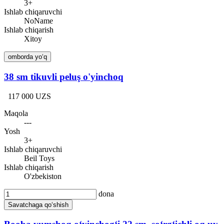
3+
Ishlab chiqaruvchi
NoName
Ishlab chiqarish
Xitoy
omborda yo‘q
38 sm tikuvli peluş o'yinchoq
117 000 UZS
Maqola
---
Yosh
3+
Ishlab chiqaruvchi
Beil Toys
Ishlab chiqarish
O'zbekiston
dona
Savatchaga qo‘shish