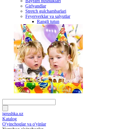
Bayram hushtaklari
Girlyandlar
Stretch gulchambarlari
Feyerverklar va salyutlar
Rangli tutun
igrushka.uz
Katalog
O'yinchoqlar va o'yinlar