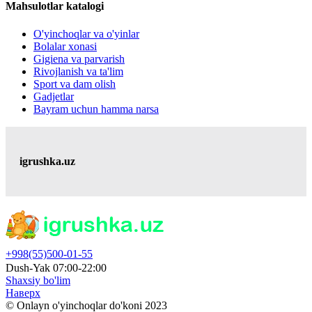
Mahsulotlar katalogi
O'yinchoqlar va o'yinlar
Bolalar xonasi
Gigiena va parvarish
Rivojlanish va ta'lim
Sport va dam olish
Gadjetlar
Bayram uchun hamma narsa
igrushka.uz
+998(55)500-01-55
Dush-Yak 07:00-22:00
Shaxsiy bo'lim
Наверх
© Onlayn o'yinchoqlar do'koni 2023