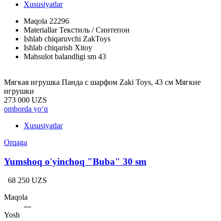
Xususiyatlar
Maqola
22296
Materiallar
Текстиль / Синтепон
Ishlab chiqaruvchi
ZakToys
Ishlab chiqarish
Xitoy
Mahsulot balandligi sm
43
Мягкая игрушка Панда с шарфом Zaki Toys, 43 см Мягкие
игрушки
273 000 UZS
omborda yo‘q
Xususiyatlar
Orqaga
Yumshoq o'yinchoq "Buba" 30 sm
68 250 UZS
Maqola
---
Yosh