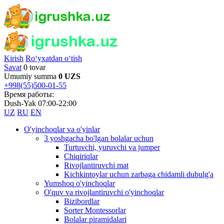
Kirish
Ro‘yxatdan o‘tish
Savat
0 tovar
Umumiy summa
0 UZS
+998(55)500-01-55
Время работы:
Dush-Yak 07:00-22:00
UZ
RU
EN
O'yinchoqlar va o'yinlar
3 yoshgacha bo'lgan bolalar uchun
Turtuvchi, yuruvchi va jumper
Chiqiriqlar
Rivojlantiruvchi mat
Kichkintoylar uchun zarbaga chidamli dubulg'a
Yumshoq o'yinchoqlar
O'quv va rivojlantiruvchi o'yinchoqlar
Bizibordlar
Sorter Montessorlar
Bolalar piramidalari