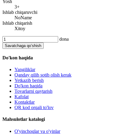
Yosh
3+
Ishlab chiqaruvchi
NoName
Ishlab chiqarish
Xitoy
dona
Savatchaga qo‘shish
Do'kon haqida
Yangiliklar
Qanday qilib sotib olish kerak
Yetkazib berish
Do'kon haqida
Tovarlarni qaytarish
Kafolat
Kontaktlar
QR kod orqali to'lov
Mahsulotlar katalogi
O'yinchoqlar va o'yinlar