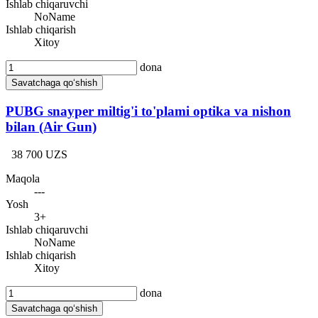
Ishlab chiqaruvchi
NoName
Ishlab chiqarish
Xitoy
dona
Savatchaga qo‘shish
PUBG snayper miltig'i to'plami optika va nishon
bilan (Air Gun)
38 700 UZS
Maqola
---
Yosh
3+
Ishlab chiqaruvchi
NoName
Ishlab chiqarish
Xitoy
dona
Savatchaga qo‘shish