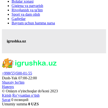
Bolalar xonasi
Gigiena va parvarish
Rivojlanish va ta'lim
Sport va dam olish
Gadjetlar
Bayram uchun hamma narsa
igrushka.uz
+998(55)500-01-55
Dush-Yak 07:00-22:00
Shaxsiy bo'lim
Наверх
© Onlayn o'yinchoqlar do'koni 2023
Kirish
Ro‘yxatdan o‘tish
Savat
0 позиций
Umumiy summa
0 UZS