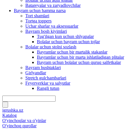
Bolalar uchun aqlli soatlar
Batareyalar va zaryadlovchilar
Bayram uchun hamma narsa
Tort shamlari
Tortga toppers
Uchar sharlar va aksessuarlar
Bayram bosh kiyimlari
Tug'ilgan kun uchun shlyapalar
Bolalar uchun bayram uchun tojlar
Bolalar uchun stolni sozlash
Bayramlar uchun bir martalik stakanlar
Bayramlar uchun bir marta ishlatiladigan plitalar
Bayram uchun bolalar uchun quruq salfetkalar
Bayram hushtaklari
Girlyandlar
Stretch gulchambarlari
Feyerverklar va salyutlar
Rangli tutun
igrushka.uz
Katalog
O'yinchoqlar va o'yinlar
O'yinchoq qurollar