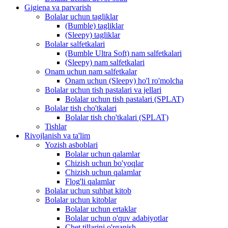
Gigiena va parvarish
Bolalar uchun tagliklar
(Bumble) tagliklar
(Sleepy) tagliklar
Bolalar salfetkalari
(Bumble Ultra Soft) nam salfetkalari
(Sleepy) nam salfetkalari
Onam uchun nam salfetkalar
Onam uchun (Sleepy) ho'l ro'molcha
Bolalar uchun tish pastalari va jellari
Bolalar uchun tish pastalari (SPLAT)
Bolalar tish cho'tkalari
Bolalar tish cho'tkalari (SPLAT)
Tishlar
Rivojlanish va ta'lim
Yozish asboblari
Bolalar uchun qalamlar
Chizish uchun bo'yoqlar
Chizish uchun qalamlar
Flog'li qalamlar
Bolalar uchun suhbat kitob
Bolalar uchun kitoblar
Bolalar uchun ertaklar
Bolalar uchun o'quv adabiyotlar
Chet tillarini o'rganish