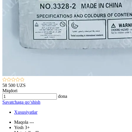
58 500 UZS
Miqdori
dona
Savatchaga qo‘shish
Xususiyatlar
Maqola
---
Yosh
3+