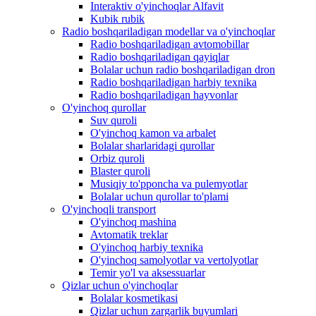
Interaktiv o'yinchoqlar Alfavit
Kubik rubik
Radio boshqariladigan modellar va o'yinchoqlar
Radio boshqariladigan avtomobillar
Radio boshqariladigan qayiqlar
Bolalar uchun radio boshqariladigan dron
Radio boshqariladigan harbiy texnika
Radio boshqariladigan hayvonlar
O'yinchoq qurollar
Suv quroli
O'yinchoq kamon va arbalet
Bolalar sharlaridagi qurollar
Orbiz quroli
Blaster quroli
Musiqiy to'pponcha va pulemyotlar
Bolalar uchun qurollar to'plami
O'yinchoqli transport
O'yinchoq mashina
Avtomatik treklar
O'yinchoq harbiy texnika
O'yinchoq samolyotlar va vertolyotlar
Temir yo'l va aksessuarlar
Qizlar uchun o'yinchoqlar
Bolalar kosmetikasi
Qizlar uchun zargarlik buyumlari