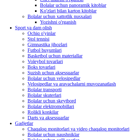
Bolalar uchun panoramik kitoblar
Ko'zlari bilan karton kitoblar
Bolalar uchun xattotlik nusxalari
Yozishni o'rganish
Sport va dam olish
Ochiq o'yinlar
Stol tennisi
Gimnastika jihozlari
Futbol buyumlari
Basketbol uchun materiallar
Voleybol tovarlari
Boks tovarlari
Suzish uchun aksessuarlar
Bolalar uchun velosipedlar
Velosipedlar va aravachalarni muvozanatlash
Bolalar transporti
Bolalar skuterlari
Bolalar uchun skeytbord
Bolalar elektromobillari
Rolikli konkilar
Darts va aksessuarlar
Gadjetlar
Chaqaloq monitorlari va video chaqaloq monitorlari
Bolalar uchun naushniklar