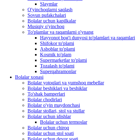
Slaymlar
O'yinchoqlarni saqlash
Sovun pufakchalari
Bolalar uchun kapilkalar
Musiqiy o'yinchoq
To'plamlar va raqamlarni o'ynang
Hayvonot bog'i dunyosi to'plamlari va raqamlari
Shifokor to'plami
Asboblar to'plami
Kosmik to'plam
Supermarketlar to'plami
Tozalash to'plami
Superqahramonlar
Bolalar xonasi
Bolalar yotoqlari va yumshoq mebellar
Bolalar beshiklari va beshiklar
To'shak bamperlari
Bolalar chodirlari
Bolalar o'yin maydonchasi
Bolalar stollari, stol va stullar
Bolalar uchun idishlar
Bolalar uchun termoslar
Bolalar uchun chiroq
Bolalar uchun stol soati
Bolalar uchun devor soati