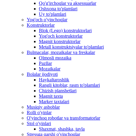
Qo'g'irchoqlar va aksessuarlar
Oshxona to'plamlari
Uy to'plamlari
Yog'och o'yinchoqlar
Konstruktorlar
Blok (Lego) konstruktorlari
Yog'och konstruktorlar
Magnit konstruktorlar
Metall konstruktsiyalar to'plamlari
Bulmacalar, mozaikalar va freskalar
Olmosli mozaika
Pazllar
Mozaikalar
Bolalar ijodiyoti
Haykaltaroshlik
Rangli kitoblar, rasm to'plamlari
Chizish planshetlari
Magnit taxta
Marker taxtalari
Musiqiy asboblar
Rolli o'yinlar
O'yinchoq robotlar va transformatorlar
Stol o'yinlari
Shaxmat, shashka, tavla
Stressga qarshi o'yinchoqlar