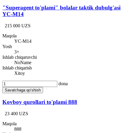
"Superagent to'plami" bolalar taktik dubulg'asi
YC-M14
215 000 UZS
Maqola
YC-M14
Yosh
3+
Ishlab chiqaruvchi
NoName
Ishlab chiqarish
Xitoy
dona
Savatchaga qo‘shish
Kovboy qurollari to'plami 888
23 400 UZS
Maqola
888