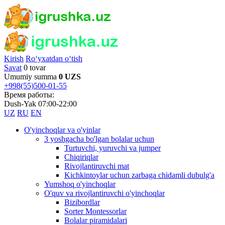
Kirish
Ro‘yxatdan o‘tish
Savat
0 tovar
Umumiy summa
0 UZS
+998(55)500-01-55
Время работы:
Dush-Yak 07:00-22:00
UZ
RU
EN
O'yinchoqlar va o'yinlar
3 yoshgacha bo'lgan bolalar uchun
Turtuvchi, yuruvchi va jumper
Chiqiriqlar
Rivojlantiruvchi mat
Kichkintoylar uchun zarbaga chidamli dubulg'a
Yumshoq o'yinchoqlar
O'quv va rivojlantiruvchi o'yinchoqlar
Bizibordlar
Sorter Montessorlar
Bolalar piramidalari