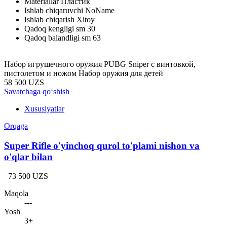
Materiallar
Пластик
Ishlab chiqaruvchi
NoName
Ishlab chiqarish
Xitoy
Qadoq kengligi sm
30
Qadoq balandligi sm
63
Набор игрушечного оружия PUBG Sniper с винтовкой,
пистолетом и ножом Набор оружия для детей
58 500 UZS
Savatchaga qo‘shish
Xususiyatlar
Orqaga
Super Rifle o'yinchoq qurol to'plami nishon va
o'qlar bilan
73 500 UZS
Maqola
---
Yosh
3+