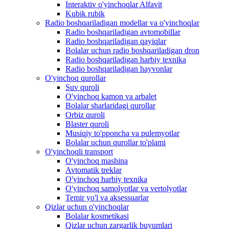
Interaktiv o'yinchoqlar Alfavit
Kubik rubik
Radio boshqariladigan modellar va o'yinchoqlar
Radio boshqariladigan avtomobillar
Radio boshqariladigan qayiqlar
Bolalar uchun radio boshqariladigan dron
Radio boshqariladigan harbiy texnika
Radio boshqariladigan hayvonlar
O'yinchoq qurollar
Suv quroli
O'yinchoq kamon va arbalet
Bolalar sharlaridagi qurollar
Orbiz quroli
Blaster quroli
Musiqiy to'pponcha va pulemyotlar
Bolalar uchun qurollar to'plami
O'yinchoqli transport
O'yinchoq mashina
Avtomatik treklar
O'yinchoq harbiy texnika
O'yinchoq samolyotlar va vertolyotlar
Temir yo'l va aksessuarlar
Qizlar uchun o'yinchoqlar
Bolalar kosmetikasi
Qizlar uchun zargarlik buyumlari