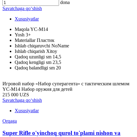
dona
Savatchaga qo‘shish
Xususiyatlar
Maqola
YC-M14
Yosh
3+
Materiallar
Пластик
Ishlab chiqaruvchi
NoName
Ishlab chiqarish
Xitoy
Qadoq uzunligi sm
14,5
Qadoq kengligi sm
23,5
Qadoq balandligi sm
20
Игровой набор «Набор суперагента» с тактическим шлемом
YC-M14 Набор оружия для детей
215 000 UZS
Savatchaga qo‘shish
Xususiyatlar
Orqaga
Super Rifle o'yinchoq qurol to'plami nishon va