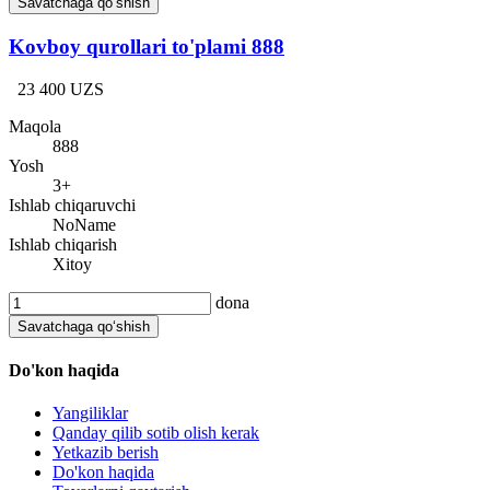
Savatchaga qo‘shish
Kovboy qurollari to'plami 888
23 400 UZS
Maqola
888
Yosh
3+
Ishlab chiqaruvchi
NoName
Ishlab chiqarish
Xitoy
dona
Savatchaga qo‘shish
Do'kon haqida
Yangiliklar
Qanday qilib sotib olish kerak
Yetkazib berish
Do'kon haqida