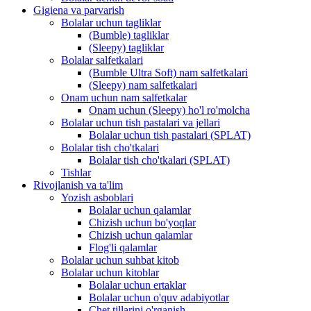
Gigiena va parvarish
Bolalar uchun tagliklar
(Bumble) tagliklar
(Sleepy) tagliklar
Bolalar salfetkalari
(Bumble Ultra Soft) nam salfetkalari
(Sleepy) nam salfetkalari
Onam uchun nam salfetkalar
Onam uchun (Sleepy) ho'l ro'molcha
Bolalar uchun tish pastalari va jellari
Bolalar uchun tish pastalari (SPLAT)
Bolalar tish cho'tkalari
Bolalar tish cho'tkalari (SPLAT)
Tishlar
Rivojlanish va ta'lim
Yozish asboblari
Bolalar uchun qalamlar
Chizish uchun bo'yoqlar
Chizish uchun qalamlar
Flog'li qalamlar
Bolalar uchun suhbat kitob
Bolalar uchun kitoblar
Bolalar uchun ertaklar
Bolalar uchun o'quv adabiyotlar
Chet tillarini o'rganish