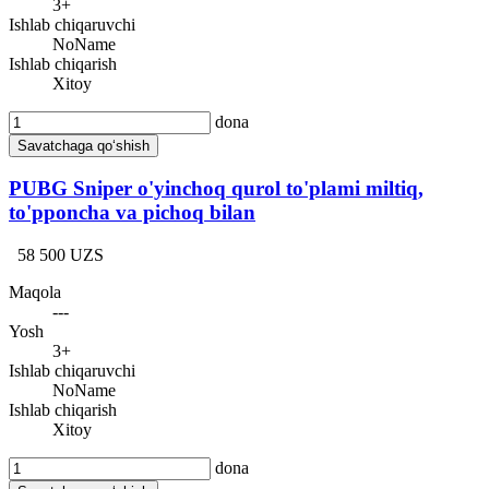
3+
Ishlab chiqaruvchi
NoName
Ishlab chiqarish
Xitoy
dona
Savatchaga qo‘shish
PUBG Sniper o'yinchoq qurol to'plami miltiq,
to'pponcha va pichoq bilan
58 500 UZS
Maqola
---
Yosh
3+
Ishlab chiqaruvchi
NoName
Ishlab chiqarish
Xitoy
dona