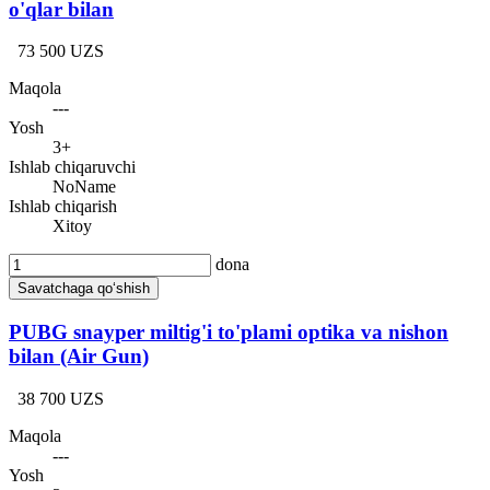
o'qlar bilan
73 500 UZS
Maqola
---
Yosh
3+
Ishlab chiqaruvchi
NoName
Ishlab chiqarish
Xitoy
dona
Savatchaga qo‘shish
PUBG snayper miltig'i to'plami optika va nishon
bilan (Air Gun)
38 700 UZS
Maqola
---
Yosh