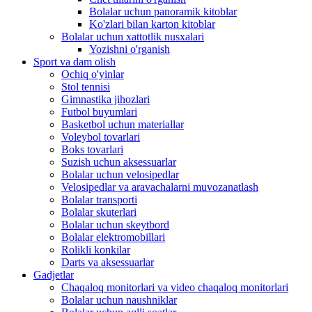
Bolalar uchun panoramik kitoblar
Ko'zlari bilan karton kitoblar
Bolalar uchun xattotlik nusxalari
Yozishni o'rganish
Sport va dam olish
Ochiq o'yinlar
Stol tennisi
Gimnastika jihozlari
Futbol buyumlari
Basketbol uchun materiallar
Voleybol tovarlari
Boks tovarlari
Suzish uchun aksessuarlar
Bolalar uchun velosipedlar
Velosipedlar va aravachalarni muvozanatlash
Bolalar transporti
Bolalar skuterlari
Bolalar uchun skeytbord
Bolalar elektromobillari
Rolikli konkilar
Darts va aksessuarlar
Gadjetlar
Chaqaloq monitorlari va video chaqaloq monitorlari
Bolalar uchun naushniklar