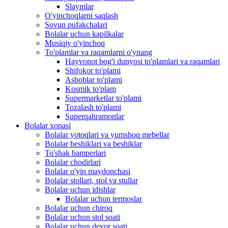
Slaymlar
O'yinchoqlarni saqlash
Sovun pufakchalari
Bolalar uchun kapilkalar
Musiqiy o'yinchoq
To'plamlar va raqamlarni o'ynang
Hayvonot bog'i dunyosi to'plamlari va raqamlari
Shifokor to'plami
Asboblar to'plami
Kosmik to'plam
Supermarketlar to'plami
Tozalash to'plami
Superqahramonlar
Bolalar xonasi
Bolalar yotoqlari va yumshoq mebellar
Bolalar beshiklari va beshiklar
To'shak bamperlari
Bolalar chodirlari
Bolalar o'yin maydonchasi
Bolalar stollari, stol va stullar
Bolalar uchun idishlar
Bolalar uchun termoslar
Bolalar uchun chiroq
Bolalar uchun stol soati
Bolalar uchun devor soati