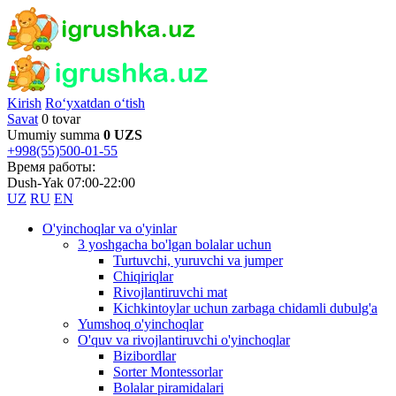
Kirish
Ro‘yxatdan o‘tish
Savat
0 tovar
Umumiy summa
0 UZS
+998(55)500-01-55
Время работы:
Dush-Yak 07:00-22:00
UZ
RU
EN
O'yinchoqlar va o'yinlar
3 yoshgacha bo'lgan bolalar uchun
Turtuvchi, yuruvchi va jumper
Chiqiriqlar
Rivojlantiruvchi mat
Kichkintoylar uchun zarbaga chidamli dubulg'a
Yumshoq o'yinchoqlar
O'quv va rivojlantiruvchi o'yinchoqlar
Bizibordlar
Sorter Montessorlar
Bolalar piramidalari