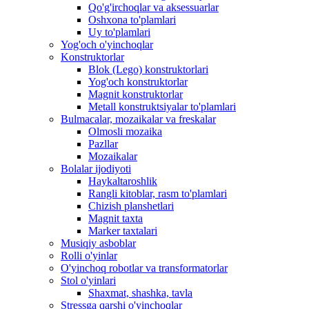
Qo'g'irchoqlar va aksessuarlar
Oshxona to'plamlari
Uy to'plamlari
Yog'och o'yinchoqlar
Konstruktorlar
Blok (Lego) konstruktorlari
Yog'och konstruktorlar
Magnit konstruktorlar
Metall konstruktsiyalar to'plamlari
Bulmacalar, mozaikalar va freskalar
Olmosli mozaika
Pazllar
Mozaikalar
Bolalar ijodiyoti
Haykaltaroshlik
Rangli kitoblar, rasm to'plamlari
Chizish planshetlari
Magnit taxta
Marker taxtalari
Musiqiy asboblar
Rolli o'yinlar
O'yinchoq robotlar va transformatorlar
Stol o'yinlari
Shaxmat, shashka, tavla
Stressga qarshi o'yinchoqlar