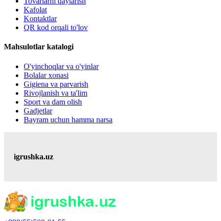
Tovarlarni qaytarish
Kafolat
Kontaktlar
QR kod orqali to'lov
Mahsulotlar katalogi
O'yinchoqlar va o'yinlar
Bolalar xonasi
Gigiena va parvarish
Rivojlanish va ta'lim
Sport va dam olish
Gadjetlar
Bayram uchun hamma narsa
igrushka.uz