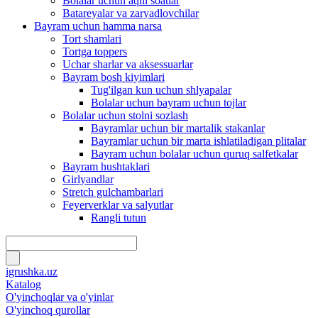
Bolalar uchun aqlli soatlar
Batareyalar va zaryadlovchilar
Bayram uchun hamma narsa
Tort shamlari
Tortga toppers
Uchar sharlar va aksessuarlar
Bayram bosh kiyimlari
Tug'ilgan kun uchun shlyapalar
Bolalar uchun bayram uchun tojlar
Bolalar uchun stolni sozlash
Bayramlar uchun bir martalik stakanlar
Bayramlar uchun bir marta ishlatiladigan plitalar
Bayram uchun bolalar uchun quruq salfetkalar
Bayram hushtaklari
Girlyandlar
Stretch gulchambarlari
Feyerverklar va salyutlar
Rangli tutun
igrushka.uz
Katalog
O'yinchoqlar va o'yinlar
O'yinchoq qurollar