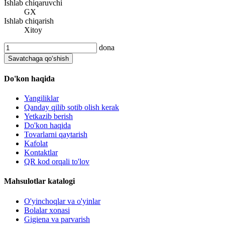
Ishlab chiqaruvchi
GX
Ishlab chiqarish
Xitoy
dona
Savatchaga qo‘shish
Do'kon haqida
Yangiliklar
Qanday qilib sotib olish kerak
Yetkazib berish
Do'kon haqida
Tovarlarni qaytarish
Kafolat
Kontaktlar
QR kod orqali to'lov
Mahsulotlar katalogi
O'yinchoqlar va o'yinlar
Bolalar xonasi
Gigiena va parvarish