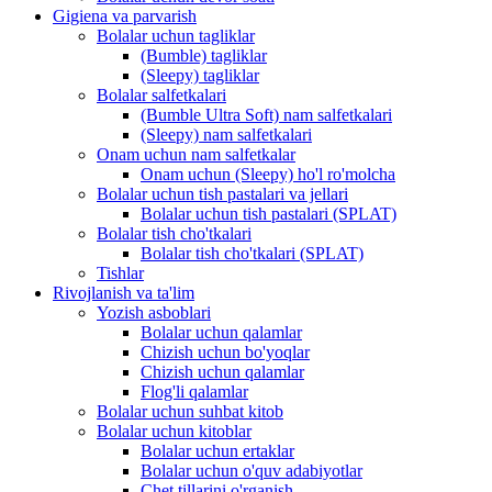
Gigiena va parvarish
Bolalar uchun tagliklar
(Bumble) tagliklar
(Sleepy) tagliklar
Bolalar salfetkalari
(Bumble Ultra Soft) nam salfetkalari
(Sleepy) nam salfetkalari
Onam uchun nam salfetkalar
Onam uchun (Sleepy) ho'l ro'molcha
Bolalar uchun tish pastalari va jellari
Bolalar uchun tish pastalari (SPLAT)
Bolalar tish cho'tkalari
Bolalar tish cho'tkalari (SPLAT)
Tishlar
Rivojlanish va ta'lim
Yozish asboblari
Bolalar uchun qalamlar
Chizish uchun bo'yoqlar
Chizish uchun qalamlar
Flog'li qalamlar
Bolalar uchun suhbat kitob
Bolalar uchun kitoblar
Bolalar uchun ertaklar
Bolalar uchun o'quv adabiyotlar
Chet tillarini o'rganish