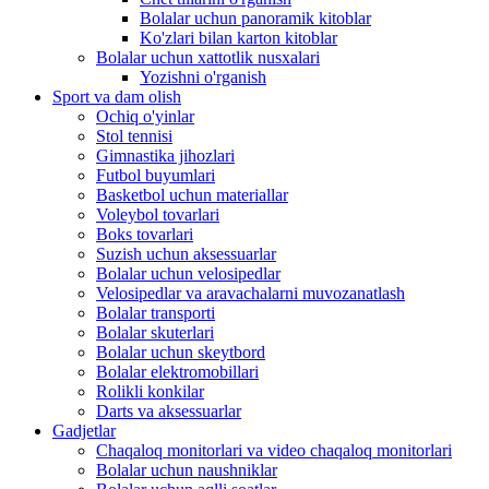
Bolalar uchun panoramik kitoblar
Ko'zlari bilan karton kitoblar
Bolalar uchun xattotlik nusxalari
Yozishni o'rganish
Sport va dam olish
Ochiq o'yinlar
Stol tennisi
Gimnastika jihozlari
Futbol buyumlari
Basketbol uchun materiallar
Voleybol tovarlari
Boks tovarlari
Suzish uchun aksessuarlar
Bolalar uchun velosipedlar
Velosipedlar va aravachalarni muvozanatlash
Bolalar transporti
Bolalar skuterlari
Bolalar uchun skeytbord
Bolalar elektromobillari
Rolikli konkilar
Darts va aksessuarlar
Gadjetlar
Chaqaloq monitorlari va video chaqaloq monitorlari
Bolalar uchun naushniklar