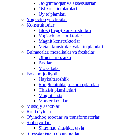
Qo'g'irchoqlar va aksessuarlar
Oshxona to'plamlari
Uy to'plamlari
Yog'och o'yinchoqlar
Konstruktorlar
Blok (Lego) konstruktorlari
Yog'och konstruktorlar
Magnit konstruktorlar
Metall konstruktsiyalar to'plamlari
Bulmacalar, mozaikalar va freskalar
Olmosli mozaika
Pazllar
Mozaikalar
Bolalar ijodiyoti
Haykaltaroshlik
Rangli kitoblar, rasm to'plamlari
Chizish planshetlari
Magnit taxta
Marker taxtalari
Musiqiy asboblar
Rolli o'yinlar
O'yinchoq robotlar va transformatorlar
Stol o'yinlari
Shaxmat, shashka, tavla
Stressga qarshi o'yinchoqlar