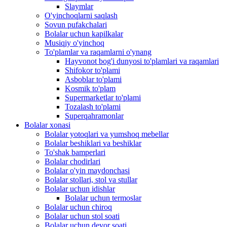
Slaymlar
O'yinchoqlarni saqlash
Sovun pufakchalari
Bolalar uchun kapilkalar
Musiqiy o'yinchoq
To'plamlar va raqamlarni o'ynang
Hayvonot bog'i dunyosi to'plamlari va raqamlari
Shifokor to'plami
Asboblar to'plami
Kosmik to'plam
Supermarketlar to'plami
Tozalash to'plami
Superqahramonlar
Bolalar xonasi
Bolalar yotoqlari va yumshoq mebellar
Bolalar beshiklari va beshiklar
To'shak bamperlari
Bolalar chodirlari
Bolalar o'yin maydonchasi
Bolalar stollari, stol va stullar
Bolalar uchun idishlar
Bolalar uchun termoslar
Bolalar uchun chiroq
Bolalar uchun stol soati
Bolalar uchun devor soati