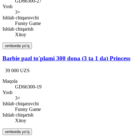
GD66300-27
Yosh
3+
Ishlab chiqaruvchi
Funny Game
Ishlab chiqarish
Xitoy
omborda yo‘q
Barbie pazl to'plami 300 dona (3 ta 1 da) Princess
39 000 UZS
Maqola
GD66300-19
Yosh
3+
Ishlab chiqaruvchi
Funny Game
Ishlab chiqarish
Xitoy
omborda yo‘q