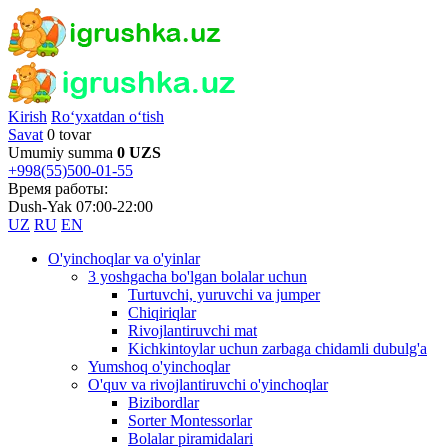
Kirish
Ro‘yxatdan o‘tish
Savat
0 tovar
Umumiy summa
0 UZS
+998(55)500-01-55
Время работы:
Dush-Yak 07:00-22:00
UZ
RU
EN
O'yinchoqlar va o'yinlar
3 yoshgacha bo'lgan bolalar uchun
Turtuvchi, yuruvchi va jumper
Chiqiriqlar
Rivojlantiruvchi mat
Kichkintoylar uchun zarbaga chidamli dubulg'a
Yumshoq o'yinchoqlar
O'quv va rivojlantiruvchi o'yinchoqlar
Bizibordlar
Sorter Montessorlar
Bolalar piramidalari