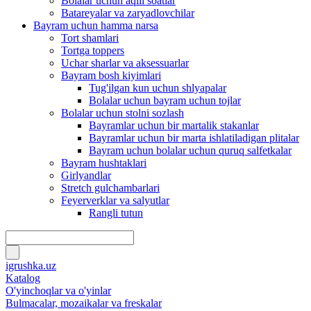
Bolalar uchun aqlli soatlar
Batareyalar va zaryadlovchilar
Bayram uchun hamma narsa
Tort shamlari
Tortga toppers
Uchar sharlar va aksessuarlar
Bayram bosh kiyimlari
Tug'ilgan kun uchun shlyapalar
Bolalar uchun bayram uchun tojlar
Bolalar uchun stolni sozlash
Bayramlar uchun bir martalik stakanlar
Bayramlar uchun bir marta ishlatiladigan plitalar
Bayram uchun bolalar uchun quruq salfetkalar
Bayram hushtaklari
Girlyandlar
Stretch gulchambarlari
Feyerverklar va salyutlar
Rangli tutun
igrushka.uz
Katalog
O'yinchoqlar va o'yinlar
Bulmacalar, mozaikalar va freskalar