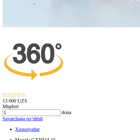
13 000 UZS
Miqdori
dona
Savatchaga qo‘shish
Xususiyatlar
Maqola
GXF024-15