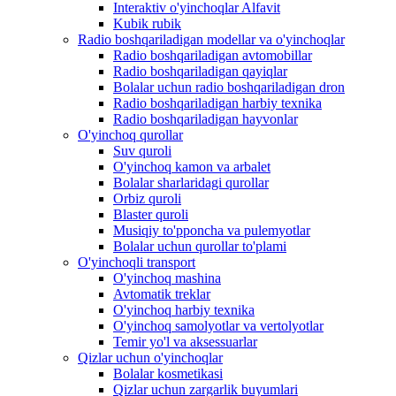
Interaktiv o'yinchoqlar Alfavit
Kubik rubik
Radio boshqariladigan modellar va o'yinchoqlar
Radio boshqariladigan avtomobillar
Radio boshqariladigan qayiqlar
Bolalar uchun radio boshqariladigan dron
Radio boshqariladigan harbiy texnika
Radio boshqariladigan hayvonlar
O'yinchoq qurollar
Suv quroli
O'yinchoq kamon va arbalet
Bolalar sharlaridagi qurollar
Orbiz quroli
Blaster quroli
Musiqiy to'pponcha va pulemyotlar
Bolalar uchun qurollar to'plami
O'yinchoqli transport
O'yinchoq mashina
Avtomatik treklar
O'yinchoq harbiy texnika
O'yinchoq samolyotlar va vertolyotlar
Temir yo'l va aksessuarlar
Qizlar uchun o'yinchoqlar
Bolalar kosmetikasi
Qizlar uchun zargarlik buyumlari