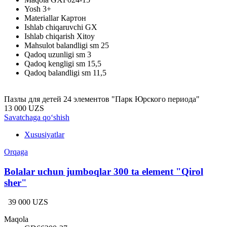
Yosh
3+
Materiallar
Картон
Ishlab chiqaruvchi
GX
Ishlab chiqarish
Xitoy
Mahsulot balandligi sm
25
Qadoq uzunligi sm
3
Qadoq kengligi sm
15,5
Qadoq balandligi sm
11,5
Пазлы для детей 24 элементов "Парк Юрского периода"
13 000 UZS
Savatchaga qo‘shish
Xususiyatlar
Orqaga
Bolalar uchun jumboqlar 300 ta element "Qirol
sher"
39 000 UZS
Maqola