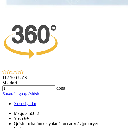
112 500 UZS
Miqdori
dona
Savatchaga qo‘shish
Xususiyatlar
Maqola
660-2
Yosh
6+
Qo'shimcha funktsiyalar
C дымом / Дрифтует