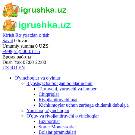
Kirish
Ro‘yxatdan o‘tish
Savat
0 tovar
Umumiy summa
0 UZS
+998(55)500-01-55
Время работы:
Dush-Yak 07:00-22:00
UZ
RU
EN
O'yinchoqlar va o'yinlar
3 yoshgacha bo'lgan bolalar uchun
Turtuvchi, yuruvchi va jumper
Chiqiriqlar
Rivojlantiruvchi mat
Kichkintoylar uchun zarbaga chidamli dubulg'a
Yumshoq o'yinchoqlar
O'quv va rivojlantiruvchi o'yinchoqlar
Bizibordlar
Sorter Montessorlar
Bolalar piramidalari