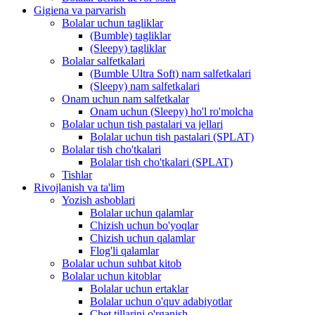
Gigiena va parvarish
Bolalar uchun tagliklar
(Bumble) tagliklar
(Sleepy) tagliklar
Bolalar salfetkalari
(Bumble Ultra Soft) nam salfetkalari
(Sleepy) nam salfetkalari
Onam uchun nam salfetkalar
Onam uchun (Sleepy) ho'l ro'molcha
Bolalar uchun tish pastalari va jellari
Bolalar uchun tish pastalari (SPLAT)
Bolalar tish cho'tkalari
Bolalar tish cho'tkalari (SPLAT)
Tishlar
Rivojlanish va ta'lim
Yozish asboblari
Bolalar uchun qalamlar
Chizish uchun bo'yoqlar
Chizish uchun qalamlar
Flog'li qalamlar
Bolalar uchun suhbat kitob
Bolalar uchun kitoblar
Bolalar uchun ertaklar
Bolalar uchun o'quv adabiyotlar
Chet tillarini o'rganish