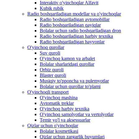
Interaktiv o'yinchoqlar Alfavit
Kubik rubik
Radio boshqariladigan modellar va o'yinchoqlar
Radio boshqariladigan avtomobillar
Radio boshqariladigan qayiqlar
Bolalar uchun radio boshqariladigan dron
Radio boshqariladigan harbiy texnika
Radio boshqariladigan hayvonlar
O'yinchoq qurollar
Suv quroli
O'yinchoq kamon va arbalet
Bolalar sharlaridagi qurollar
Orbiz quroli
Blaster quroli
Musiqiy to'pponcha va pulemyotlar
Bolalar uchun qurollar to'plami
O'yinchoqli transport
O'yinchoq mashina
Avtomatik treklar
O'yinchoq harbiy texnika
O'yinchoq samolyotlar va vertolyotlar
Temir yo'l va aksessuarlar
Qizlar uchun o'yinchoqlar
Bolalar kosmetikasi
Qizlar uchun zargarlik buyumlari