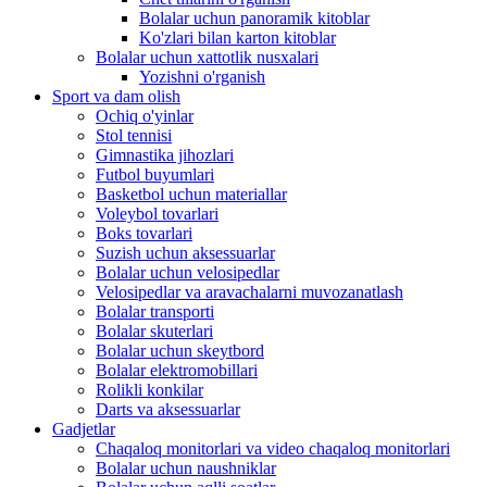
Bolalar uchun panoramik kitoblar
Ko'zlari bilan karton kitoblar
Bolalar uchun xattotlik nusxalari
Yozishni o'rganish
Sport va dam olish
Ochiq o'yinlar
Stol tennisi
Gimnastika jihozlari
Futbol buyumlari
Basketbol uchun materiallar
Voleybol tovarlari
Boks tovarlari
Suzish uchun aksessuarlar
Bolalar uchun velosipedlar
Velosipedlar va aravachalarni muvozanatlash
Bolalar transporti
Bolalar skuterlari
Bolalar uchun skeytbord
Bolalar elektromobillari
Rolikli konkilar
Darts va aksessuarlar
Gadjetlar
Chaqaloq monitorlari va video chaqaloq monitorlari
Bolalar uchun naushniklar