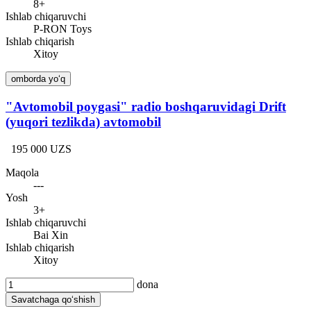
8+
Ishlab chiqaruvchi
P-RON Toys
Ishlab chiqarish
Xitoy
omborda yo‘q
"Avtomobil poygasi" radio boshqaruvidagi Drift
(yuqori tezlikda) avtomobil
195 000 UZS
Maqola
---
Yosh
3+
Ishlab chiqaruvchi
Bai Xin
Ishlab chiqarish
Xitoy
dona
Savatchaga qo‘shish