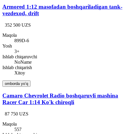
Armored 1:12 masofadan boshqariladigan tank-
vezdexod, drift
352 500 UZS
Maqola
899D-6
Yosh
3+
Ishlab chiqaruvchi
NoName
Ishlab chiqarish
Xitoy
omborda yo‘q
Camaro Chevrolet Radio boshqaruvli mashina
Racer Car 1:14 Ko'k chiroqli
87 750 UZS
Maqola
557