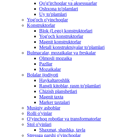
Qo'g'irchoqlar va aksessuarlar
Oshxona to'plamlari
Uy to'plamlari
Yog'och o'yinchoqlar
Konstruktorlar
Blok (Lego) konstruktorlari
Yog'och konstruktorlar
Magnit konstruktorlar
Metall konstruktsiyalar to'plamlari
Bulmacalar, mozaikalar va freskalar
Olmosli mozaika
Pazllar
Mozaikalar
Bolalar ijodiyoti
Haykaltaroshlik
Rangli kitoblar, rasm to'plamlari
Chizish planshetlari
Magnit taxta
Marker taxtalari
Musiqiy asboblar
Rolli o'yinlar
O'yinchoq robotlar va transformatorlar
Stol o'yinlari
Shaxmat, shashka, tavla
Stressga qarshi o'yinchoqlar