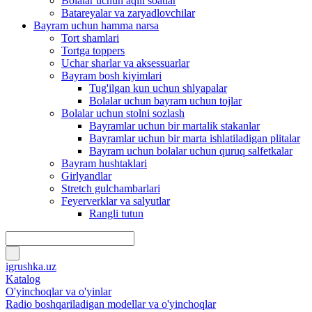
Bolalar uchun aqlli soatlar
Batareyalar va zaryadlovchilar
Bayram uchun hamma narsa
Tort shamlari
Tortga toppers
Uchar sharlar va aksessuarlar
Bayram bosh kiyimlari
Tug'ilgan kun uchun shlyapalar
Bolalar uchun bayram uchun tojlar
Bolalar uchun stolni sozlash
Bayramlar uchun bir martalik stakanlar
Bayramlar uchun bir marta ishlatiladigan plitalar
Bayram uchun bolalar uchun quruq salfetkalar
Bayram hushtaklari
Girlyandlar
Stretch gulchambarlari
Feyerverklar va salyutlar
Rangli tutun
igrushka.uz
Katalog
O'yinchoqlar va o'yinlar
Radio boshqariladigan modellar va o'yinchoqlar