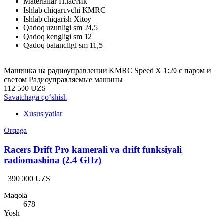
Materiallar
Пластик
Ishlab chiqaruvchi
KMRC
Ishlab chiqarish
Xitoy
Qadoq uzunligi sm
24,5
Qadoq kengligi sm
12
Qadoq balandligi sm
11,5
Машинка на радиоуправлении KMRC Speed X 1:20 с паром и
светом Радиоуправляемые машины
112 500 UZS
Savatchaga qo‘shish
Xususiyatlar
Orqaga
Racers Drift Pro kamerali va drift funksiyali
radiomashina (2.4 GHz)
390 000 UZS
Maqola
678
Yosh