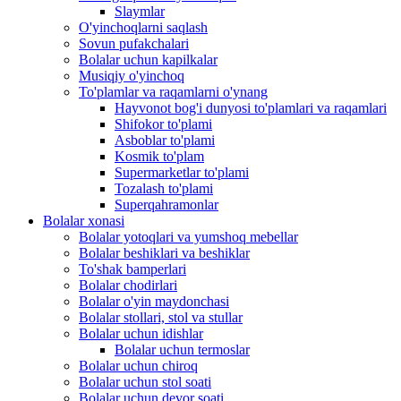
Slaymlar
O'yinchoqlarni saqlash
Sovun pufakchalari
Bolalar uchun kapilkalar
Musiqiy o'yinchoq
To'plamlar va raqamlarni o'ynang
Hayvonot bog'i dunyosi to'plamlari va raqamlari
Shifokor to'plami
Asboblar to'plami
Kosmik to'plam
Supermarketlar to'plami
Tozalash to'plami
Superqahramonlar
Bolalar xonasi
Bolalar yotoqlari va yumshoq mebellar
Bolalar beshiklari va beshiklar
To'shak bamperlari
Bolalar chodirlari
Bolalar o'yin maydonchasi
Bolalar stollari, stol va stullar
Bolalar uchun idishlar
Bolalar uchun termoslar
Bolalar uchun chiroq
Bolalar uchun stol soati
Bolalar uchun devor soati