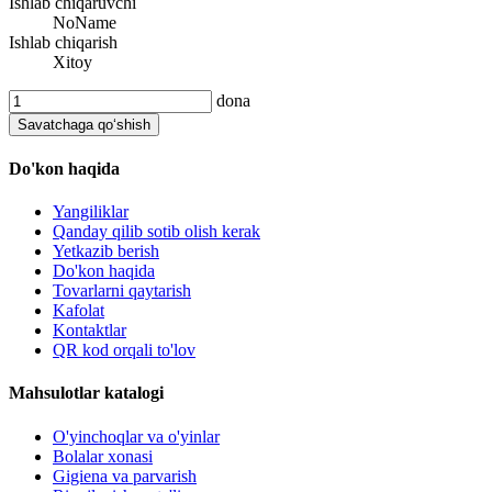
Ishlab chiqaruvchi
NoName
Ishlab chiqarish
Xitoy
dona
Savatchaga qo‘shish
Do'kon haqida
Yangiliklar
Qanday qilib sotib olish kerak
Yetkazib berish
Do'kon haqida
Tovarlarni qaytarish
Kafolat
Kontaktlar
QR kod orqali to'lov
Mahsulotlar katalogi
O'yinchoqlar va o'yinlar
Bolalar xonasi
Gigiena va parvarish