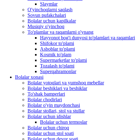
Slaymlar
O'yinchoqlarni saqlash
Sovun pufakchalari
Bolalar uchun kapilkalar
Musiqiy o'yinchoq
To'plamlar va raqamlarni o'ynang
Hayvonot bog'i dunyosi to'plamlari va raqamlari
Shifokor to'plami
Asboblar to'plami
Kosmik to'plam
Supermarketlar to'plami
Tozalash to'plami
Superqahramonlar
Bolalar xonasi
Bolalar yotoqlari va yumshoq mebellar
Bolalar beshiklari va beshiklar
To'shak bamperlari
Bolalar chodirlari
Bolalar o'yin maydonchasi
Bolalar stollari, stol va stullar
Bolalar uchun idishlar
Bolalar uchun termoslar
Bolalar uchun chiroq
Bolalar uchun stol soati
Bolalar uchun devor soati