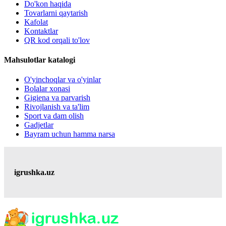
Do'kon haqida
Tovarlarni qaytarish
Kafolat
Kontaktlar
QR kod orqali to'lov
Mahsulotlar katalogi
O'yinchoqlar va o'yinlar
Bolalar xonasi
Gigiena va parvarish
Rivojlanish va ta'lim
Sport va dam olish
Gadjetlar
Bayram uchun hamma narsa
igrushka.uz