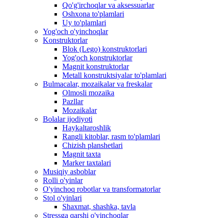
Qo'g'irchoqlar va aksessuarlar
Oshxona to'plamlari
Uy to'plamlari
Yog'och o'yinchoqlar
Konstruktorlar
Blok (Lego) konstruktorlari
Yog'och konstruktorlar
Magnit konstruktorlar
Metall konstruktsiyalar to'plamlari
Bulmacalar, mozaikalar va freskalar
Olmosli mozaika
Pazllar
Mozaikalar
Bolalar ijodiyoti
Haykaltaroshlik
Rangli kitoblar, rasm to'plamlari
Chizish planshetlari
Magnit taxta
Marker taxtalari
Musiqiy asboblar
Rolli o'yinlar
O'yinchoq robotlar va transformatorlar
Stol o'yinlari
Shaxmat, shashka, tavla
Stressga qarshi o'yinchoqlar