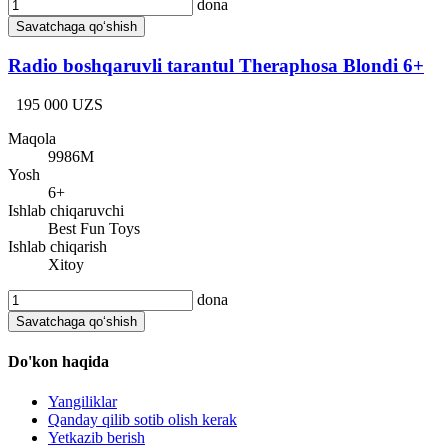
dona
Savatchaga qo‘shish
Radio boshqaruvli tarantul Theraphosa Blondi 6+
195 000 UZS
Maqola
9986M
Yosh
6+
Ishlab chiqaruvchi
Best Fun Toys
Ishlab chiqarish
Xitoy
dona
Savatchaga qo‘shish
Do'kon haqida
Yangiliklar
Qanday qilib sotib olish kerak
Yetkazib berish