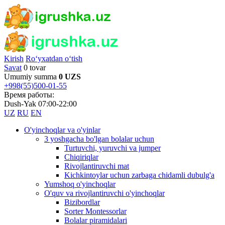
Kirish
Ro‘yxatdan o‘tish
Savat
0 tovar
Umumiy summa
0 UZS
+998(55)500-01-55
Время работы:
Dush-Yak 07:00-22:00
UZ
RU
EN
O'yinchoqlar va o'yinlar
3 yoshgacha bo'lgan bolalar uchun
Turtuvchi, yuruvchi va jumper
Chiqiriqlar
Rivojlantiruvchi mat
Kichkintoylar uchun zarbaga chidamli dubulg'a
Yumshoq o'yinchoqlar
O'quv va rivojlantiruvchi o'yinchoqlar
Bizibordlar
Sorter Montessorlar
Bolalar piramidalari