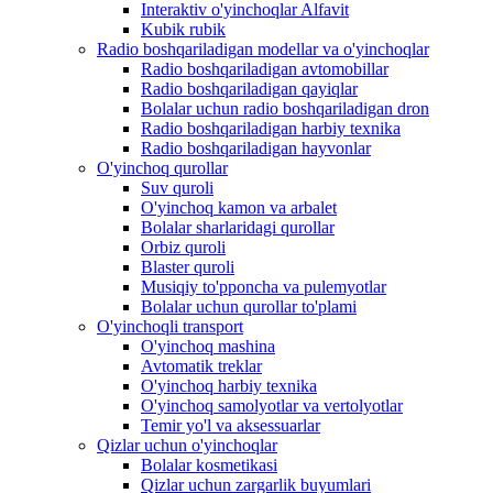
Interaktiv o'yinchoqlar Alfavit
Kubik rubik
Radio boshqariladigan modellar va o'yinchoqlar
Radio boshqariladigan avtomobillar
Radio boshqariladigan qayiqlar
Bolalar uchun radio boshqariladigan dron
Radio boshqariladigan harbiy texnika
Radio boshqariladigan hayvonlar
O'yinchoq qurollar
Suv quroli
O'yinchoq kamon va arbalet
Bolalar sharlaridagi qurollar
Orbiz quroli
Blaster quroli
Musiqiy to'pponcha va pulemyotlar
Bolalar uchun qurollar to'plami
O'yinchoqli transport
O'yinchoq mashina
Avtomatik treklar
O'yinchoq harbiy texnika
O'yinchoq samolyotlar va vertolyotlar
Temir yo'l va aksessuarlar
Qizlar uchun o'yinchoqlar
Bolalar kosmetikasi
Qizlar uchun zargarlik buyumlari