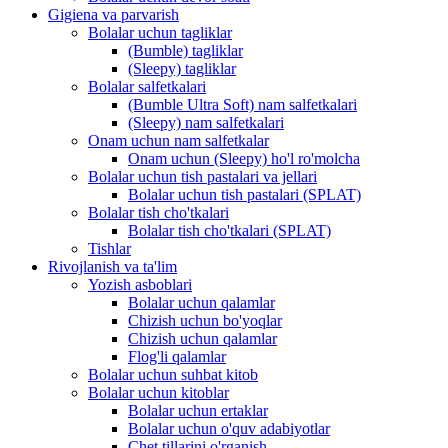
Gigiena va parvarish
Bolalar uchun tagliklar
(Bumble) tagliklar
(Sleepy) tagliklar
Bolalar salfetkalari
(Bumble Ultra Soft) nam salfetkalari
(Sleepy) nam salfetkalari
Onam uchun nam salfetkalar
Onam uchun (Sleepy) ho'l ro'molcha
Bolalar uchun tish pastalari va jellari
Bolalar uchun tish pastalari (SPLAT)
Bolalar tish cho'tkalari
Bolalar tish cho'tkalari (SPLAT)
Tishlar
Rivojlanish va ta'lim
Yozish asboblari
Bolalar uchun qalamlar
Chizish uchun bo'yoqlar
Chizish uchun qalamlar
Flog'li qalamlar
Bolalar uchun suhbat kitob
Bolalar uchun kitoblar
Bolalar uchun ertaklar
Bolalar uchun o'quv adabiyotlar
Chet tillarini o'rganish