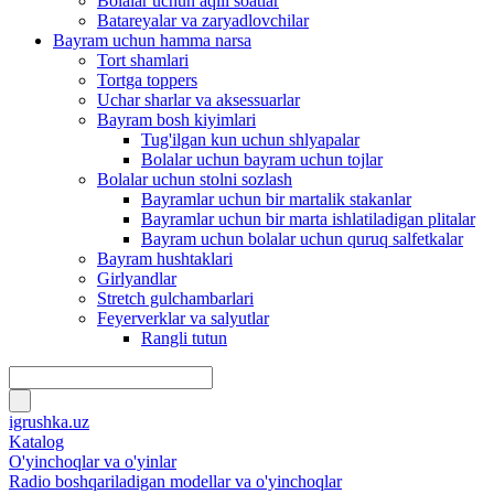
Bolalar uchun aqlli soatlar
Batareyalar va zaryadlovchilar
Bayram uchun hamma narsa
Tort shamlari
Tortga toppers
Uchar sharlar va aksessuarlar
Bayram bosh kiyimlari
Tug'ilgan kun uchun shlyapalar
Bolalar uchun bayram uchun tojlar
Bolalar uchun stolni sozlash
Bayramlar uchun bir martalik stakanlar
Bayramlar uchun bir marta ishlatiladigan plitalar
Bayram uchun bolalar uchun quruq salfetkalar
Bayram hushtaklari
Girlyandlar
Stretch gulchambarlari
Feyerverklar va salyutlar
Rangli tutun
igrushka.uz
Katalog
O'yinchoqlar va o'yinlar
Radio boshqariladigan modellar va o'yinchoqlar