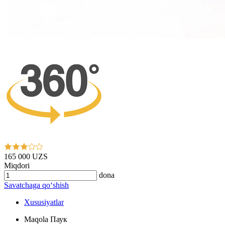
165 000 UZS
Miqdori
dona
Savatchaga qo‘shish
Xususiyatlar
Maqola
Паук