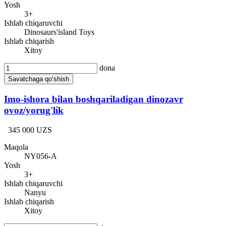
Yosh
3+
Ishlab chiqaruvchi
Dinosaurs'island Toys
Ishlab chiqarish
Xitoy
dona
Savatchaga qo‘shish
Imo-ishora bilan boshqariladigan dinozavr
ovoz/yorug'lik
345 000 UZS
Maqola
NY056-A
Yosh
3+
Ishlab chiqaruvchi
Nanyu
Ishlab chiqarish
Xitoy