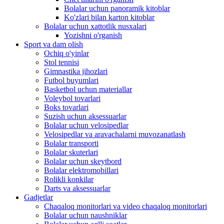
Bolalar uchun panoramik kitoblar
Ko'zlari bilan karton kitoblar
Bolalar uchun xattotlik nusxalari
Yozishni o'rganish
Sport va dam olish
Ochiq o'yinlar
Stol tennisi
Gimnastika jihozlari
Futbol buyumlari
Basketbol uchun materiallar
Voleybol tovarlari
Boks tovarlari
Suzish uchun aksessuarlar
Bolalar uchun velosipedlar
Velosipedlar va aravachalarni muvozanatlash
Bolalar transporti
Bolalar skuterlari
Bolalar uchun skeytbord
Bolalar elektromobillari
Rolikli konkilar
Darts va aksessuarlar
Gadjetlar
Chaqaloq monitorlari va video chaqaloq monitorlari
Bolalar uchun naushniklar