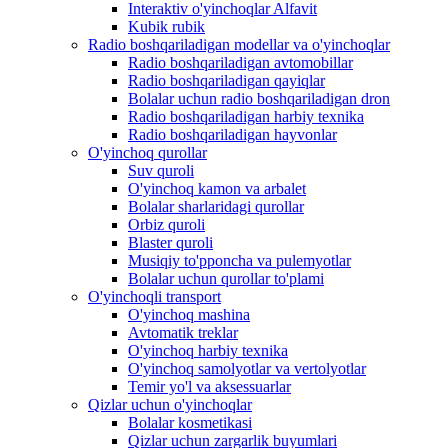
Interaktiv o'yinchoqlar Alfavit
Kubik rubik
Radio boshqariladigan modellar va o'yinchoqlar
Radio boshqariladigan avtomobillar
Radio boshqariladigan qayiqlar
Bolalar uchun radio boshqariladigan dron
Radio boshqariladigan harbiy texnika
Radio boshqariladigan hayvonlar
O'yinchoq qurollar
Suv quroli
O'yinchoq kamon va arbalet
Bolalar sharlaridagi qurollar
Orbiz quroli
Blaster quroli
Musiqiy to'pponcha va pulemyotlar
Bolalar uchun qurollar to'plami
O'yinchoqli transport
O'yinchoq mashina
Avtomatik treklar
O'yinchoq harbiy texnika
O'yinchoq samolyotlar va vertolyotlar
Temir yo'l va aksessuarlar
Qizlar uchun o'yinchoqlar
Bolalar kosmetikasi
Qizlar uchun zargarlik buyumlari