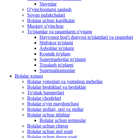
Slaymlar
O'yinchoqlarni saqlash
Sovun pufakchalari
Bolalar uchun kapilkalar
Musiqiy o'yinchoq
To'plamlar va raqamlarni o'ynang
Hayvonot bog'i dunyosi to'plamlari va raqamlari
Shifokor to'plami
Asboblar to'plami
Kosmik to'plam
Supermarketlar to'plami
Tozalash to'plami
Superqahramonlar
Bolalar xonasi
Bolalar yotoqlari va yumshoq mebellar
Bolalar beshiklari va beshiklar
To'shak bamperlari
Bolalar chodirlari
Bolalar o'yin maydonchasi
Bolalar stollari, stol va stullar
Bolalar uchun idishlar
Bolalar uchun termoslar
Bolalar uchun chiroq
Bolalar uchun stol soati
Bolalar uchun devor soati