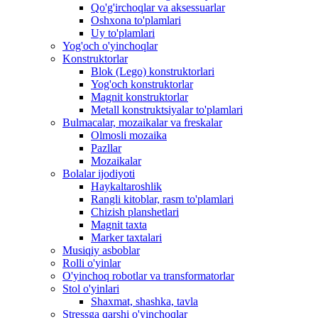
Qo'g'irchoqlar va aksessuarlar
Oshxona to'plamlari
Uy to'plamlari
Yog'och o'yinchoqlar
Konstruktorlar
Blok (Lego) konstruktorlari
Yog'och konstruktorlar
Magnit konstruktorlar
Metall konstruktsiyalar to'plamlari
Bulmacalar, mozaikalar va freskalar
Olmosli mozaika
Pazllar
Mozaikalar
Bolalar ijodiyoti
Haykaltaroshlik
Rangli kitoblar, rasm to'plamlari
Chizish planshetlari
Magnit taxta
Marker taxtalari
Musiqiy asboblar
Rolli o'yinlar
O'yinchoq robotlar va transformatorlar
Stol o'yinlari
Shaxmat, shashka, tavla
Stressga qarshi o'yinchoqlar