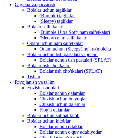
Gigiena va parvarish
Bolalar uchun tagliklar
(Bumble) tagliklar
(Sleepy) tagliklar
Bolalar salfetkalari
(Bumble Ultra Soft) nam salfetkalari
(Sleepy) nam salfetkalari
Onam uchun nam salfetkalar
Onam uchun (Sleepy) ho'l ro'molcha
Bolalar uchun tish pastalari va jellari
Bolalar uchun tish pastalari (SPLAT)
Bolalar tish cho'tkalari
Bolalar tish cho'tkalari (SPLAT)
Tishlar
Rivojlanish va ta'lim
Yozish asboblari
Bolalar uchun qalamlar
Chizish uchun bo'yoqlar
Chizish uchun qalamlar
Flog'li qalamlar
Bolalar uchun suhbat kitob
Bolalar uchun kitoblar
Bolalar uchun ertaklar
Bolalar uchun o'quv adabiyotlar
Chet tillarini o'rganish