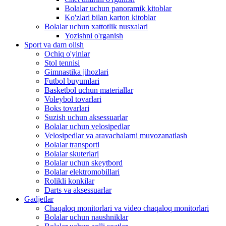
Bolalar uchun panoramik kitoblar
Ko'zlari bilan karton kitoblar
Bolalar uchun xattotlik nusxalari
Yozishni o'rganish
Sport va dam olish
Ochiq o'yinlar
Stol tennisi
Gimnastika jihozlari
Futbol buyumlari
Basketbol uchun materiallar
Voleybol tovarlari
Boks tovarlari
Suzish uchun aksessuarlar
Bolalar uchun velosipedlar
Velosipedlar va aravachalarni muvozanatlash
Bolalar transporti
Bolalar skuterlari
Bolalar uchun skeytbord
Bolalar elektromobillari
Rolikli konkilar
Darts va aksessuarlar
Gadjetlar
Chaqaloq monitorlari va video chaqaloq monitorlari
Bolalar uchun naushniklar