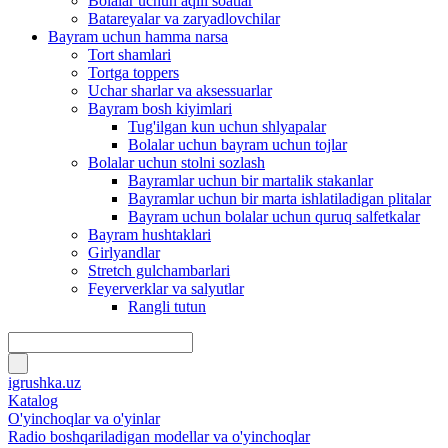
Bolalar uchun aqlli soatlar
Batareyalar va zaryadlovchilar
Bayram uchun hamma narsa
Tort shamlari
Tortga toppers
Uchar sharlar va aksessuarlar
Bayram bosh kiyimlari
Tug'ilgan kun uchun shlyapalar
Bolalar uchun bayram uchun tojlar
Bolalar uchun stolni sozlash
Bayramlar uchun bir martalik stakanlar
Bayramlar uchun bir marta ishlatiladigan plitalar
Bayram uchun bolalar uchun quruq salfetkalar
Bayram hushtaklari
Girlyandlar
Stretch gulchambarlari
Feyerverklar va salyutlar
Rangli tutun
igrushka.uz
Katalog
O'yinchoqlar va o'yinlar
Radio boshqariladigan modellar va o'yinchoqlar