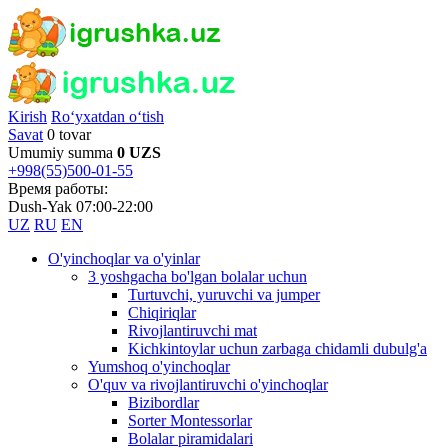
Kirish
Ro‘yxatdan o‘tish
Savat
0 tovar
Umumiy summa
0 UZS
+998(55)500-01-55
Время работы:
Dush-Yak 07:00-22:00
UZ
RU
EN
O'yinchoqlar va o'yinlar
3 yoshgacha bo'lgan bolalar uchun
Turtuvchi, yuruvchi va jumper
Chiqiriqlar
Rivojlantiruvchi mat
Kichkintoylar uchun zarbaga chidamli dubulg'a
Yumshoq o'yinchoqlar
O'quv va rivojlantiruvchi o'yinchoqlar
Bizibordlar
Sorter Montessorlar
Bolalar piramidalari