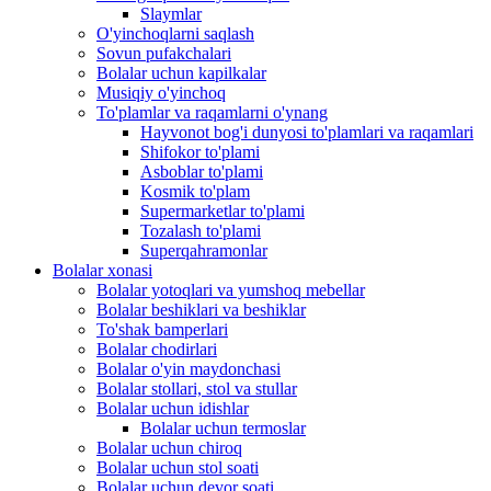
Slaymlar
O'yinchoqlarni saqlash
Sovun pufakchalari
Bolalar uchun kapilkalar
Musiqiy o'yinchoq
To'plamlar va raqamlarni o'ynang
Hayvonot bog'i dunyosi to'plamlari va raqamlari
Shifokor to'plami
Asboblar to'plami
Kosmik to'plam
Supermarketlar to'plami
Tozalash to'plami
Superqahramonlar
Bolalar xonasi
Bolalar yotoqlari va yumshoq mebellar
Bolalar beshiklari va beshiklar
To'shak bamperlari
Bolalar chodirlari
Bolalar o'yin maydonchasi
Bolalar stollari, stol va stullar
Bolalar uchun idishlar
Bolalar uchun termoslar
Bolalar uchun chiroq
Bolalar uchun stol soati
Bolalar uchun devor soati