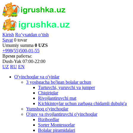
Kirish
Ro‘yxatdan o‘tish
Savat
0 tovar
Umumiy summa
0 UZS
+998(55)500-01-55
Время работы:
Dush-Yak 07:00-22:00
UZ
RU
EN
O'yinchoqlar va o'yinlar
3 yoshgacha bo'lgan bolalar uchun
Turtuvchi, yuruvchi va jumper
Chiqiriqlar
Rivojlantiruvchi mat
Kichkintoylar uchun zarbaga chidamli dubulg'a
Yumshoq o'yinchoqlar
O'quv va rivojlantiruvchi o'yinchoqlar
Bizibordlar
Sorter Montessorlar
Bolalar piramidalari