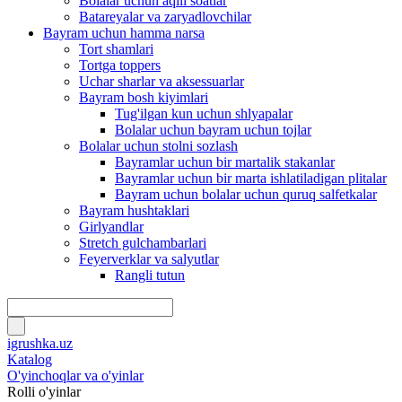
Bolalar uchun aqlli soatlar
Batareyalar va zaryadlovchilar
Bayram uchun hamma narsa
Tort shamlari
Tortga toppers
Uchar sharlar va aksessuarlar
Bayram bosh kiyimlari
Tug'ilgan kun uchun shlyapalar
Bolalar uchun bayram uchun tojlar
Bolalar uchun stolni sozlash
Bayramlar uchun bir martalik stakanlar
Bayramlar uchun bir marta ishlatiladigan plitalar
Bayram uchun bolalar uchun quruq salfetkalar
Bayram hushtaklari
Girlyandlar
Stretch gulchambarlari
Feyerverklar va salyutlar
Rangli tutun
igrushka.uz
Katalog
O'yinchoqlar va o'yinlar
Rolli o'yinlar