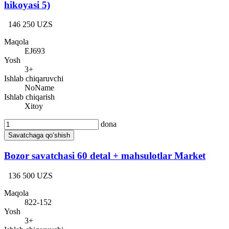
hikoyasi 5)
146 250 UZS
Maqola
EJ693
Yosh
3+
Ishlab chiqaruvchi
NoName
Ishlab chiqarish
Xitoy
dona
Savatchaga qo‘shish
Bozor savatchasi 60 detal + mahsulotlar Market
136 500 UZS
Maqola
822-152
Yosh
3+