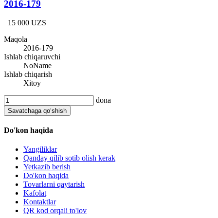
2016-179
15 000 UZS
Maqola
2016-179
Ishlab chiqaruvchi
NoName
Ishlab chiqarish
Xitoy
dona
Savatchaga qo‘shish
Do'kon haqida
Yangiliklar
Qanday qilib sotib olish kerak
Yetkazib berish
Do'kon haqida
Tovarlarni qaytarish
Kafolat
Kontaktlar
QR kod orqali to'lov