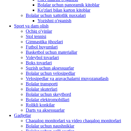
Bolalar uchun panoramik kitoblar
Ko'zlari bilan karton kitoblar
Bolalar uchun xattotlik nusxalari
Yozishni o'rganish
Sport va dam olish
Ochiq o'yinlar
Stol tennisi
Gimnastika jihozlari
Futbol buyumlari
Basketbol uchun materiallar
Voleybol tovarlari
Boks tovarlari
Suzish uchun aksessuarlar
Bolalar uchun velosipedlar
Velosipedlar va aravachalarni muvozanatlash
Bolalar transporti
Bolalar skuterlari
Bolalar uchun skeytbord
Bolalar elektromobillari
Rolikli konkilar
Darts va aksessuarlar
Gadjetlar
Chaqaloq monitorlari va video chaqaloq monitorlari
Bolalar uchun naushniklar