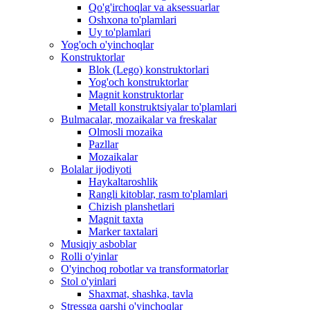
Qo'g'irchoqlar va aksessuarlar
Oshxona to'plamlari
Uy to'plamlari
Yog'och o'yinchoqlar
Konstruktorlar
Blok (Lego) konstruktorlari
Yog'och konstruktorlar
Magnit konstruktorlar
Metall konstruktsiyalar to'plamlari
Bulmacalar, mozaikalar va freskalar
Olmosli mozaika
Pazllar
Mozaikalar
Bolalar ijodiyoti
Haykaltaroshlik
Rangli kitoblar, rasm to'plamlari
Chizish planshetlari
Magnit taxta
Marker taxtalari
Musiqiy asboblar
Rolli o'yinlar
O'yinchoq robotlar va transformatorlar
Stol o'yinlari
Shaxmat, shashka, tavla
Stressga qarshi o'yinchoqlar