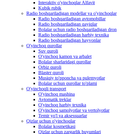
Interaktiv o'yinchoqlar Alfavit
Kubik rubik
Radio boshqariladigan modellar va o'yinchoqlar
Radio boshqariladigan avtomobillar
Radio boshqariladigan qayiqlar
Bolalar uchun radio boshqariladigan dron
Radio boshqariladigan harbiy texnika
Radio boshqariladigan hayvonlar
O'yinchoq qurollar
Suv quroli
O'yinchoq kamon va arbalet
Bolalar sharlaridagi qurollar
Orbiz quroli
Blaster quroli
Musiqiy to'pponcha va pulemyotlar
Bolalar uchun qurollar to'plami
O'yinchoqli transport
O'yinchoq mashina
Avtomatik treklar
O'yinchoq harbiy texnika
O'yinchoq samolyotlar va vertolyotlar
Temir yo'l va aksessuarlar
Qizlar uchun o'yinchoqlar
Bolalar kosmetikasi
Qizlar uchun zargarlik buyumlari