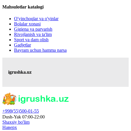
Mahsulotlar katalogi
O'yinchoqlar va o'yinlar
Bolalar xonasi
Gigiena va parvarish
Rivojlanish va ta'lim
Sport va dam olish
Gadjetlar
Bayram uchun hamma narsa
igrushka.uz
+998(55)500-01-55
Dush-Yak 07:00-22:00
Shaxsiy bo'lim
Наверх