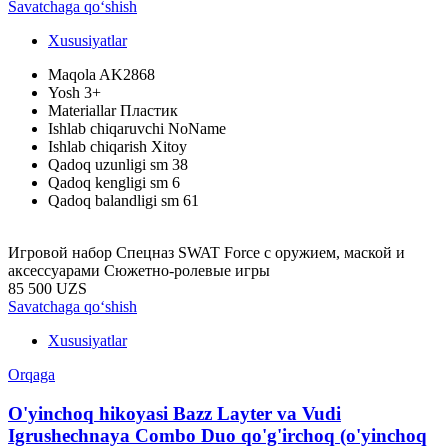
Savatchaga qo‘shish
Xususiyatlar
Maqola
AK2868
Yosh
3+
Materiallar
Пластик
Ishlab chiqaruvchi
NoName
Ishlab chiqarish
Xitoy
Qadoq uzunligi sm
38
Qadoq kengligi sm
6
Qadoq balandligi sm
61
Игровой набор Спецназ SWAT Force с оружием, маской и
аксессуарами Сюжетно-ролевые игры
85 500 UZS
Savatchaga qo‘shish
Xususiyatlar
Orqaga
O'yinchoq hikoyasi Bazz Layter va Vudi
Igrushechnaya Combo Duo qo'g'irchoq (o'yinchoq