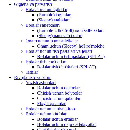
Gigiena va parvarish
Bolalar uchun tagliklar
(Bumble) tagliklar
(Sleepy) tagliklar
Bolalar salfetkalari
(Bumble Ultra Soft) nam salfetkalari
(Sleepy) nam salfetkalari
Onam uchun nam salfetkalar
Onam uchun (Sleepy) ho'l ro'molcha
Bolalar uchun tish pastalari va jellari
Bolalar uchun tish pastalari (SPLAT)
Bolalar tish cho'tkalari
Bolalar tish cho'tkalari (SPLAT)
Tishlar
Rivojlanish va ta'lim
Yozish asboblari
Bolalar uchun qalamlar
Chizish uchun bo'yoqlar
Chizish uchun qalamlar
Flog'li qalamlar
Bolalar uchun suhbat kitob
Bolalar uchun kitoblar
Bolalar uchun ertaklar
Bolalar uchun o'quv adabiyotlar
Chet tillarini o'rganish