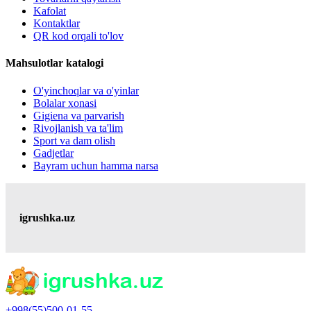
Kafolat
Kontaktlar
QR kod orqali to'lov
Mahsulotlar katalogi
O'yinchoqlar va o'yinlar
Bolalar xonasi
Gigiena va parvarish
Rivojlanish va ta'lim
Sport va dam olish
Gadjetlar
Bayram uchun hamma narsa
igrushka.uz
+998(55)500-01-55