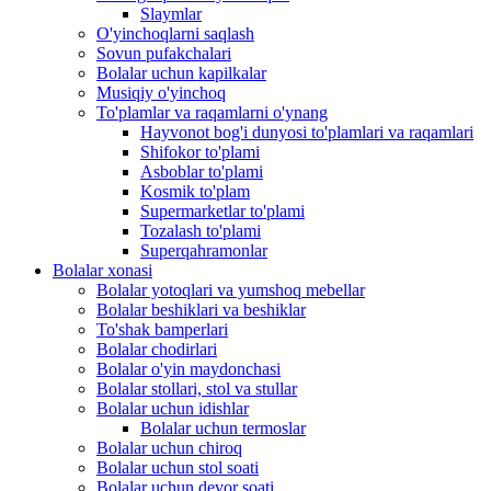
Slaymlar
O'yinchoqlarni saqlash
Sovun pufakchalari
Bolalar uchun kapilkalar
Musiqiy o'yinchoq
To'plamlar va raqamlarni o'ynang
Hayvonot bog'i dunyosi to'plamlari va raqamlari
Shifokor to'plami
Asboblar to'plami
Kosmik to'plam
Supermarketlar to'plami
Tozalash to'plami
Superqahramonlar
Bolalar xonasi
Bolalar yotoqlari va yumshoq mebellar
Bolalar beshiklari va beshiklar
To'shak bamperlari
Bolalar chodirlari
Bolalar o'yin maydonchasi
Bolalar stollari, stol va stullar
Bolalar uchun idishlar
Bolalar uchun termoslar
Bolalar uchun chiroq
Bolalar uchun stol soati
Bolalar uchun devor soati