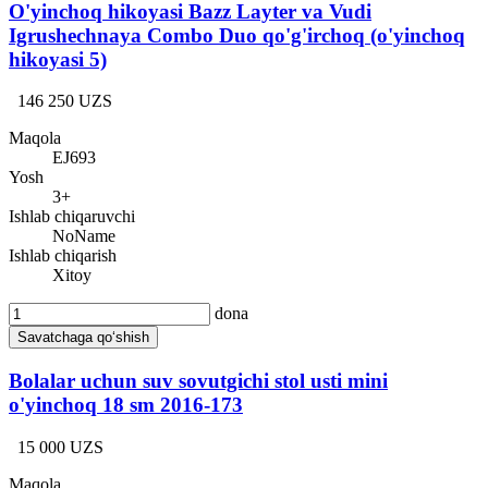
O'yinchoq hikoyasi Bazz Layter va Vudi
Igrushechnaya Combo Duo qo'g'irchoq (o'yinchoq
hikoyasi 5)
146 250 UZS
Maqola
EJ693
Yosh
3+
Ishlab chiqaruvchi
NoName
Ishlab chiqarish
Xitoy
dona
Savatchaga qo‘shish
Bolalar uchun suv sovutgichi stol usti mini
o'yinchoq 18 sm 2016-173
15 000 UZS
Maqola