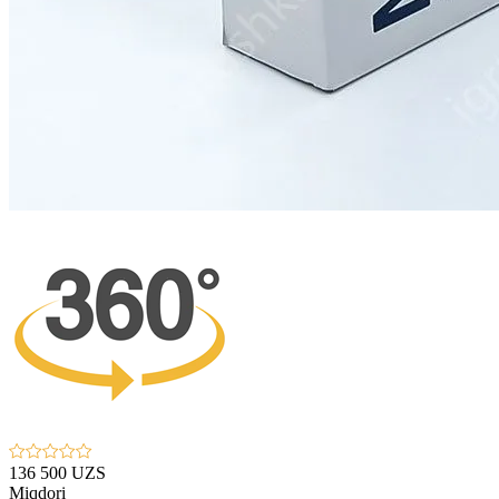
136 500 UZS
Miqdori