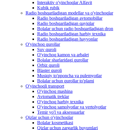
Interaktiv o'yinchoqlar Alfavit
Kubik rubik
Radio boshqariladigan modellar va o'yinchoqlar
Radio boshqariladigan avtomobillar
Radio boshqariladigan qayiqlar
Bolalar uchun radio boshqariladigan dron
Radio boshqariladigan harbiy texnika
Radio boshqariladigan hayvonlar
O'yinchoq qurollar
Suv quroli
O'yinchoq kamon va arbalet
Bolalar sharlaridagi qurollar
Orbiz quroli
Blaster quroli
Musiqiy to'pponcha va pulemyotlar
Bolalar uchun qurollar to'plami
O'yinchoqli transport
O'yinchoq mashina
Avtomatik treklar
O'yinchoq harbiy texnika
O'yinchoq samolyotlar va vertolyotlar
Temir yo'l va aksessuarlar
Qizlar uchun o'yinchoqlar
Bolalar kosmetikasi
Qizlar uchun zargarlik buyumlari