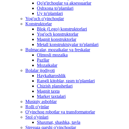
Qo'g'irchoqlar va aksessuarlar
Oshxona to'plamlari
Uy to'plamlari
Yog'och o'yinchoqlar
Konstruktorlar
Blok (Lego) konstruktorlari
Yog'och konstruktorlar
Magnit konstruktorlar
Metall konstruktsiyalar to'plamlari
Bulmacalar, mozaikalar va freskalar
Olmosli mozaika
Pazllar
Mozaikalar
Bolalar ijodiyoti
Haykaltaroshlik
Rangli kitoblar, rasm to'plamlari
Chizish planshetlari
Magnit taxta
Marker taxtalari
Musiqiy asboblar
Rolli o'yinlar
O'yinchoq robotlar va transformatorlar
Stol o'yinlari
Shaxmat, shashka, tavla
Stressga qarshi o'yinchoqlar