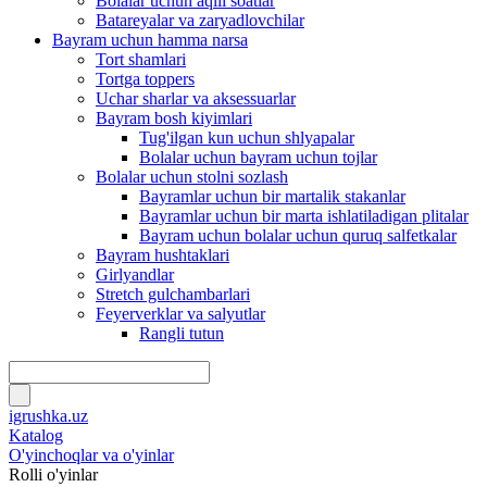
Bolalar uchun aqlli soatlar
Batareyalar va zaryadlovchilar
Bayram uchun hamma narsa
Tort shamlari
Tortga toppers
Uchar sharlar va aksessuarlar
Bayram bosh kiyimlari
Tug'ilgan kun uchun shlyapalar
Bolalar uchun bayram uchun tojlar
Bolalar uchun stolni sozlash
Bayramlar uchun bir martalik stakanlar
Bayramlar uchun bir marta ishlatiladigan plitalar
Bayram uchun bolalar uchun quruq salfetkalar
Bayram hushtaklari
Girlyandlar
Stretch gulchambarlari
Feyerverklar va salyutlar
Rangli tutun
igrushka.uz
Katalog
O'yinchoqlar va o'yinlar
Rolli o'yinlar