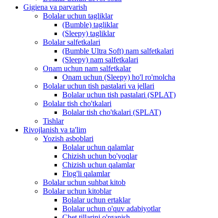
Gigiena va parvarish
Bolalar uchun tagliklar
(Bumble) tagliklar
(Sleepy) tagliklar
Bolalar salfetkalari
(Bumble Ultra Soft) nam salfetkalari
(Sleepy) nam salfetkalari
Onam uchun nam salfetkalar
Onam uchun (Sleepy) ho'l ro'molcha
Bolalar uchun tish pastalari va jellari
Bolalar uchun tish pastalari (SPLAT)
Bolalar tish cho'tkalari
Bolalar tish cho'tkalari (SPLAT)
Tishlar
Rivojlanish va ta'lim
Yozish asboblari
Bolalar uchun qalamlar
Chizish uchun bo'yoqlar
Chizish uchun qalamlar
Flog'li qalamlar
Bolalar uchun suhbat kitob
Bolalar uchun kitoblar
Bolalar uchun ertaklar
Bolalar uchun o'quv adabiyotlar
Chet tillarini o'rganish