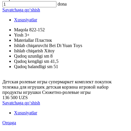
dona
Savatchaga qo‘shish
Xususiyatlar
Maqola
822-152
Yosh
3+
Materiallar
Пластик
Ishlab chiqaruvchi
Bei Di Yuan Toys
Ishlab chiqarish
Xitoy
Qadoq uzunligi sm
8
Qadoq kengligi sm
41,5
Qadoq balandligi sm
51
Детская ролевые игры супермаркет комплект покупок
тележка для игрушек детская корзина игровой набор
продукты игрушки Сюжетно-ролевые игры
136 500 UZS
Savatchaga qo‘shish
Xususiyatlar
Orqaga