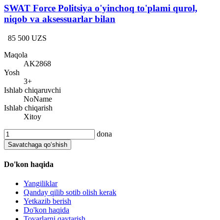
SWAT Force Politsiya o'yinchoq to'plami qurol,
niqob va aksessuarlar bilan
85 500 UZS
Maqola
AK2868
Yosh
3+
Ishlab chiqaruvchi
NoName
Ishlab chiqarish
Xitoy
dona
Savatchaga qo‘shish
Do'kon haqida
Yangiliklar
Qanday qilib sotib olish kerak
Yetkazib berish
Do'kon haqida
Tovarlarni qaytarish