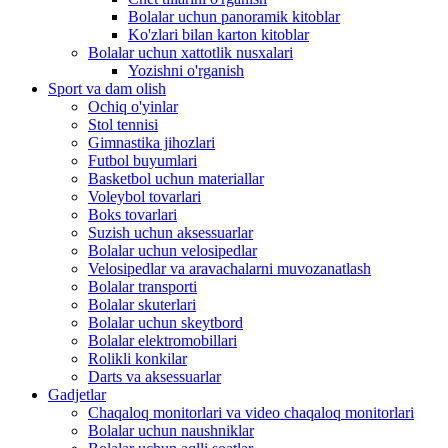
Bolalar uchun panoramik kitoblar
Ko'zlari bilan karton kitoblar
Bolalar uchun xattotlik nusxalari
Yozishni o'rganish
Sport va dam olish
Ochiq o'yinlar
Stol tennisi
Gimnastika jihozlari
Futbol buyumlari
Basketbol uchun materiallar
Voleybol tovarlari
Boks tovarlari
Suzish uchun aksessuarlar
Bolalar uchun velosipedlar
Velosipedlar va aravachalarni muvozanatlash
Bolalar transporti
Bolalar skuterlari
Bolalar uchun skeytbord
Bolalar elektromobillari
Rolikli konkilar
Darts va aksessuarlar
Gadjetlar
Chaqaloq monitorlari va video chaqaloq monitorlari
Bolalar uchun naushniklar