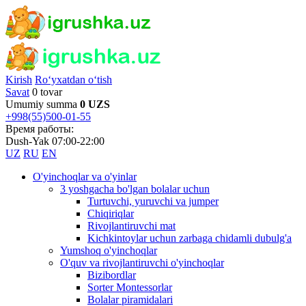
Kirish
Ro‘yxatdan o‘tish
Savat
0 tovar
Umumiy summa
0 UZS
+998(55)500-01-55
Время работы:
Dush-Yak 07:00-22:00
UZ
RU
EN
O'yinchoqlar va o'yinlar
3 yoshgacha bo'lgan bolalar uchun
Turtuvchi, yuruvchi va jumper
Chiqiriqlar
Rivojlantiruvchi mat
Kichkintoylar uchun zarbaga chidamli dubulg'a
Yumshoq o'yinchoqlar
O'quv va rivojlantiruvchi o'yinchoqlar
Bizibordlar
Sorter Montessorlar
Bolalar piramidalari