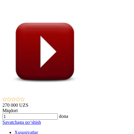
270 000 UZS
Miqdori
dona
Savatchaga qo‘shish
Xususiyatlar