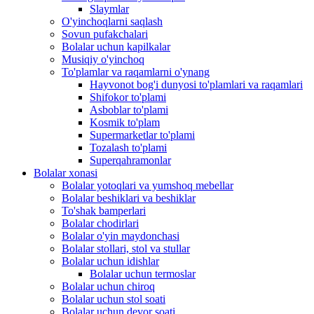
Slaymlar
O'yinchoqlarni saqlash
Sovun pufakchalari
Bolalar uchun kapilkalar
Musiqiy o'yinchoq
To'plamlar va raqamlarni o'ynang
Hayvonot bog'i dunyosi to'plamlari va raqamlari
Shifokor to'plami
Asboblar to'plami
Kosmik to'plam
Supermarketlar to'plami
Tozalash to'plami
Superqahramonlar
Bolalar xonasi
Bolalar yotoqlari va yumshoq mebellar
Bolalar beshiklari va beshiklar
To'shak bamperlari
Bolalar chodirlari
Bolalar o'yin maydonchasi
Bolalar stollari, stol va stullar
Bolalar uchun idishlar
Bolalar uchun termoslar
Bolalar uchun chiroq
Bolalar uchun stol soati
Bolalar uchun devor soati