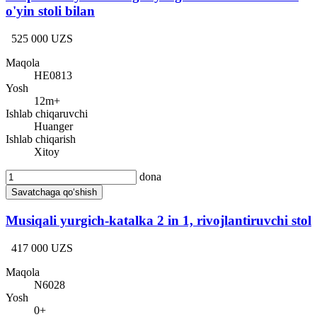
o'yin stoli bilan
525 000 UZS
Maqola
HE0813
Yosh
12m+
Ishlab chiqaruvchi
Huanger
Ishlab chiqarish
Xitoy
dona
Savatchaga qo‘shish
Musiqali yurgich-katalka 2 in 1, rivojlantiruvchi stol
417 000 UZS
Maqola
N6028
Yosh
0+