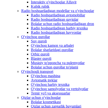
Interaktiv o'yinchoqlar Alfavit
Kubik rubik
Radio boshqariladigan modellar va o'yinchoqlar
Radio boshqariladigan avtomobillar
Radio boshqariladigan qayiqlar
Bolalar uchun radio boshqariladigan dron
Radio boshqariladigan harbiy texnika
Radio boshqariladigan hayvonlar
O'yinchoq qurollar
Suv quroli
O'yinchoq kamon va arbalet
Bolalar sharlaridagi qurollar
Orbiz quroli
Blaster quroli
Musiqiy to'pponcha va pulemyotlar
Bolalar uchun qurollar to'plami
O'yinchoqli transport
O'yinchoq mashina
Avtomatik treklar
O'yinchoq harbiy texnika
O'yinchoq samolyotlar va vertolyotlar
Temir yo'l va aksessuarlar
Qizlar uchun o'yinchoqlar
Bolalar kosmetikasi
Qizlar uchun zargarlik buyumlari