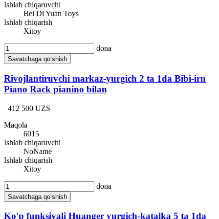
Ishlab chiqaruvchi
Bei Di Yuan Toys
Ishlab chiqarish
Xitoy
dona
Savatchaga qo‘shish
Rivojlantiruvchi markaz-yurgich 2 ta 1da Bibi-irn
Piano Rack pianino bilan
412 500 UZS
Maqola
6015
Ishlab chiqaruvchi
NoName
Ishlab chiqarish
Xitoy
dona
Savatchaga qo‘shish
Ko'p funksiyali Huanger yurgich-katalka 5 ta 1da