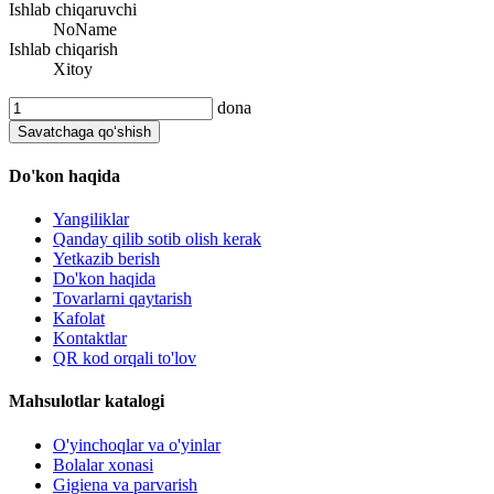
Ishlab chiqaruvchi
NoName
Ishlab chiqarish
Xitoy
dona
Savatchaga qo‘shish
Do'kon haqida
Yangiliklar
Qanday qilib sotib olish kerak
Yetkazib berish
Do'kon haqida
Tovarlarni qaytarish
Kafolat
Kontaktlar
QR kod orqali to'lov
Mahsulotlar katalogi
O'yinchoqlar va o'yinlar
Bolalar xonasi
Gigiena va parvarish