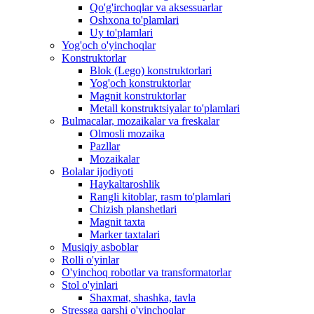
Qo'g'irchoqlar va aksessuarlar
Oshxona to'plamlari
Uy to'plamlari
Yog'och o'yinchoqlar
Konstruktorlar
Blok (Lego) konstruktorlari
Yog'och konstruktorlar
Magnit konstruktorlar
Metall konstruktsiyalar to'plamlari
Bulmacalar, mozaikalar va freskalar
Olmosli mozaika
Pazllar
Mozaikalar
Bolalar ijodiyoti
Haykaltaroshlik
Rangli kitoblar, rasm to'plamlari
Chizish planshetlari
Magnit taxta
Marker taxtalari
Musiqiy asboblar
Rolli o'yinlar
O'yinchoq robotlar va transformatorlar
Stol o'yinlari
Shaxmat, shashka, tavla
Stressga qarshi o'yinchoqlar