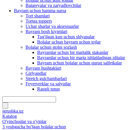
Bolalar uchun aqlli soatlar
Batareyalar va zaryadlovchilar
Bayram uchun hamma narsa
Tort shamlari
Tortga toppers
Uchar sharlar va aksessuarlar
Bayram bosh kiyimlari
Tug'ilgan kun uchun shlyapalar
Bolalar uchun bayram uchun tojlar
Bolalar uchun stolni sozlash
Bayramlar uchun bir martalik stakanlar
Bayramlar uchun bir marta ishlatiladigan plitalar
Bayram uchun bolalar uchun quruq salfetkalar
Bayram hushtaklari
Girlyandlar
Stretch gulchambarlari
Feyerverklar va salyutlar
Rangli tutun
igrushka.uz
Katalog
O'yinchoqlar va o'yinlar
3 yoshgacha bo'lgan bolalar uchun