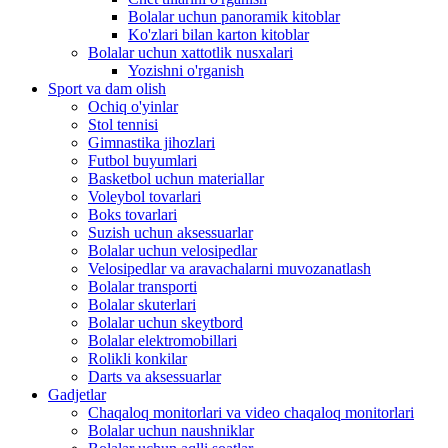
Bolalar uchun panoramik kitoblar
Ko'zlari bilan karton kitoblar
Bolalar uchun xattotlik nusxalari
Yozishni o'rganish
Sport va dam olish
Ochiq o'yinlar
Stol tennisi
Gimnastika jihozlari
Futbol buyumlari
Basketbol uchun materiallar
Voleybol tovarlari
Boks tovarlari
Suzish uchun aksessuarlar
Bolalar uchun velosipedlar
Velosipedlar va aravachalarni muvozanatlash
Bolalar transporti
Bolalar skuterlari
Bolalar uchun skeytbord
Bolalar elektromobillari
Rolikli konkilar
Darts va aksessuarlar
Gadjetlar
Chaqaloq monitorlari va video chaqaloq monitorlari
Bolalar uchun naushniklar