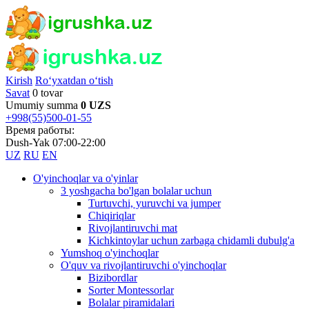
Kirish
Ro‘yxatdan o‘tish
Savat
0 tovar
Umumiy summa
0 UZS
+998(55)500-01-55
Время работы:
Dush-Yak 07:00-22:00
UZ
RU
EN
O'yinchoqlar va o'yinlar
3 yoshgacha bo'lgan bolalar uchun
Turtuvchi, yuruvchi va jumper
Chiqiriqlar
Rivojlantiruvchi mat
Kichkintoylar uchun zarbaga chidamli dubulg'a
Yumshoq o'yinchoqlar
O'quv va rivojlantiruvchi o'yinchoqlar
Bizibordlar
Sorter Montessorlar
Bolalar piramidalari