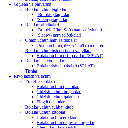
Gigiena va parvarish
Bolalar uchun tagliklar
(Bumble) tagliklar
(Sleepy) tagliklar
Bolalar salfetkalari
(Bumble Ultra Soft) nam salfetkalari
(Sleepy) nam salfetkalari
Onam uchun nam salfetkalar
Onam uchun (Sleepy) ho'l ro'molcha
Bolalar uchun tish pastalari va jellari
Bolalar uchun tish pastalari (SPLAT)
Bolalar tish cho'tkalari
Bolalar tish cho'tkalari (SPLAT)
Tishlar
Rivojlanish va ta'lim
Yozish asboblari
Bolalar uchun qalamlar
Chizish uchun bo'yoqlar
Chizish uchun qalamlar
Flog'li qalamlar
Bolalar uchun suhbat kitob
Bolalar uchun kitoblar
Bolalar uchun ertaklar
Bolalar uchun o'quv adabiyotlar
Chet tillarini o'rganish