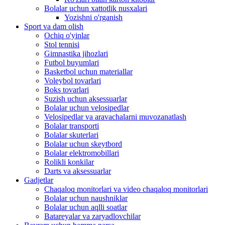
Bolalar uchun xattotlik nusxalari
Yozishni o'rganish
Sport va dam olish
Ochiq o'yinlar
Stol tennisi
Gimnastika jihozlari
Futbol buyumlari
Basketbol uchun materiallar
Voleybol tovarlari
Boks tovarlari
Suzish uchun aksessuarlar
Bolalar uchun velosipedlar
Velosipedlar va aravachalarni muvozanatlash
Bolalar transporti
Bolalar skuterlari
Bolalar uchun skeytbord
Bolalar elektromobillari
Rolikli konkilar
Darts va aksessuarlar
Gadjetlar
Chaqaloq monitorlari va video chaqaloq monitorlari
Bolalar uchun naushniklar
Bolalar uchun aqlli soatlar
Batareyalar va zaryadlovchilar