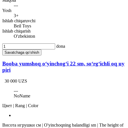
Maqola
---
Yosh
3+
Ishlab chiqaruvchi
Beil Toys
Ishlab chiqarish
O'zbekiston
dona
Savatchaga qo‘shish
Booba yumshoq o‘yinchog‘i 22 sm, so‘rg‘ichli oq uy
piri
30 000 UZS
---
NoName
Цвет | Rang | Color
Висота игрушки см | O'yinchoqning balandligi sm | The height of