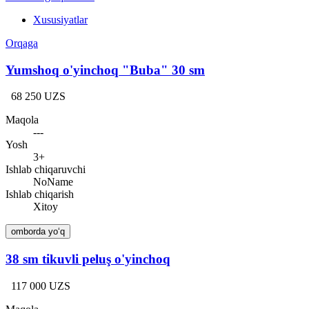
Xususiyatlar
Orqaga
Yumshoq o'yinchoq "Buba" 30 sm
68 250 UZS
Maqola
---
Yosh
3+
Ishlab chiqaruvchi
NoName
Ishlab chiqarish
Xitoy
omborda yo‘q
38 sm tikuvli peluş o'yinchoq
117 000 UZS