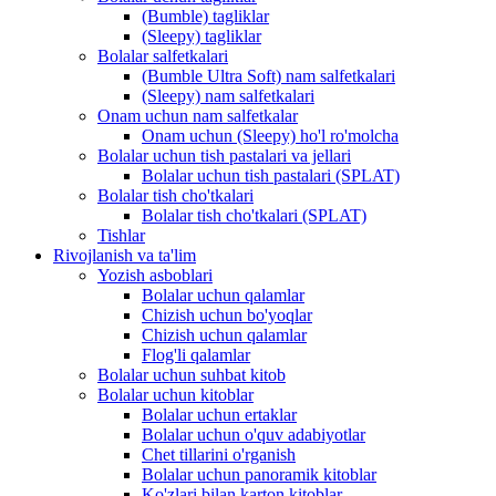
(Bumble) tagliklar
(Sleepy) tagliklar
Bolalar salfetkalari
(Bumble Ultra Soft) nam salfetkalari
(Sleepy) nam salfetkalari
Onam uchun nam salfetkalar
Onam uchun (Sleepy) ho'l ro'molcha
Bolalar uchun tish pastalari va jellari
Bolalar uchun tish pastalari (SPLAT)
Bolalar tish cho'tkalari
Bolalar tish cho'tkalari (SPLAT)
Tishlar
Rivojlanish va ta'lim
Yozish asboblari
Bolalar uchun qalamlar
Chizish uchun bo'yoqlar
Chizish uchun qalamlar
Flog'li qalamlar
Bolalar uchun suhbat kitob
Bolalar uchun kitoblar
Bolalar uchun ertaklar
Bolalar uchun o'quv adabiyotlar
Chet tillarini o'rganish
Bolalar uchun panoramik kitoblar
Ko'zlari bilan karton kitoblar