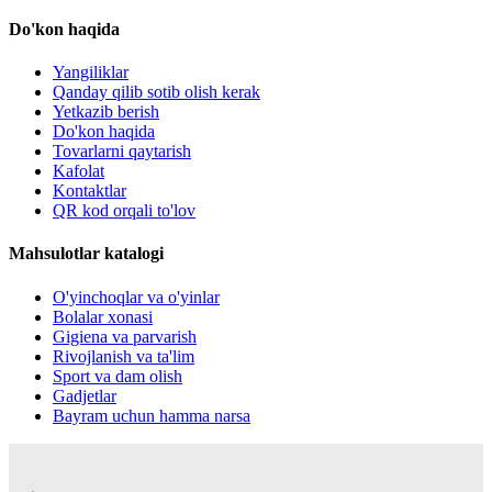
Do'kon haqida
Yangiliklar
Qanday qilib sotib olish kerak
Yetkazib berish
Do'kon haqida
Tovarlarni qaytarish
Kafolat
Kontaktlar
QR kod orqali to'lov
Mahsulotlar katalogi
O'yinchoqlar va o'yinlar
Bolalar xonasi
Gigiena va parvarish
Rivojlanish va ta'lim
Sport va dam olish
Gadjetlar
Bayram uchun hamma narsa