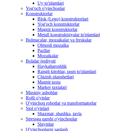
Uy to'plamlari
Yog'och o'yinchoqlar
Konstruktorlar
Blok (Lego) konstruktorlari
Yog'och konstruktorlar
Magnit konstruktorlar
Metall konstruktsiyalar to'plamlari
Bulmacalar, mozaikalar va freskalar
Olmosli mozaika
Pazllar
Mozaikalar
Bolalar ijodiyoti
Haykaltaroshlik
Rangli kitoblar, rasm to'plamlari
Chizish planshetlari
Magnit taxta
Marker taxtalari
Musiqiy asboblar
Rolli o'yinlar
O'yinchoq robotlar va transformatorlar
Stol o'yinlari
Shaxmat, shashka, tavla
Stressga qarshi o'yinchoqlar
Slaymlar
O'yinchoqlarni saqlash