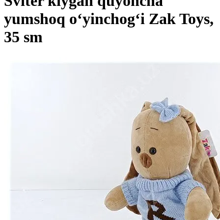
Sviter kiygan quyoncha
yumshoq o‘yinchog‘i Zak Toys,
35 sm