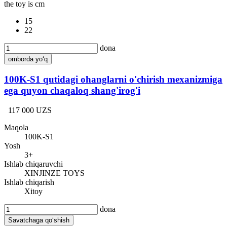
the toy is cm
15
22
dona
omborda yo‘q
100K-S1 qutidagi ohanglarni o'chirish mexanizmiga
ega quyon chaqaloq shang'irog'i
117 000 UZS
Maqola
100K-S1
Yosh
3+
Ishlab chiqaruvchi
XINJINZE TOYS
Ishlab chiqarish
Xitoy
dona
Savatchaga qo‘shish