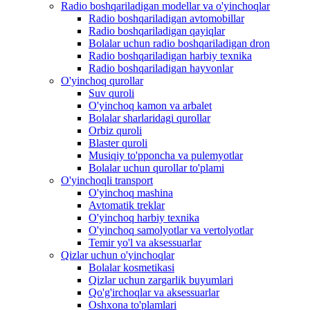
Radio boshqariladigan modellar va o'yinchoqlar
Radio boshqariladigan avtomobillar
Radio boshqariladigan qayiqlar
Bolalar uchun radio boshqariladigan dron
Radio boshqariladigan harbiy texnika
Radio boshqariladigan hayvonlar
O'yinchoq qurollar
Suv quroli
O'yinchoq kamon va arbalet
Bolalar sharlaridagi qurollar
Orbiz quroli
Blaster quroli
Musiqiy to'pponcha va pulemyotlar
Bolalar uchun qurollar to'plami
O'yinchoqli transport
O'yinchoq mashina
Avtomatik treklar
O'yinchoq harbiy texnika
O'yinchoq samolyotlar va vertolyotlar
Temir yo'l va aksessuarlar
Qizlar uchun o'yinchoqlar
Bolalar kosmetikasi
Qizlar uchun zargarlik buyumlari
Qo'g'irchoqlar va aksessuarlar
Oshxona to'plamlari