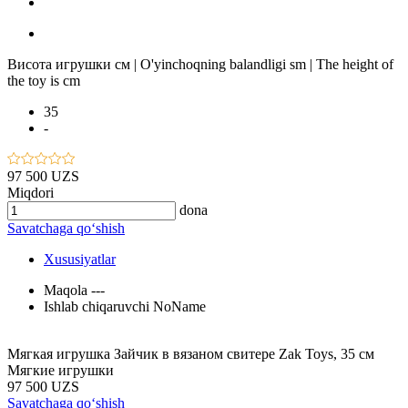
Висота игрушки см | O'yinchoqning balandligi sm | The height of
the toy is cm
35
-
97 500 UZS
Miqdori
dona
Savatchaga qo‘shish
Xususiyatlar
Maqola
---
Ishlab chiqaruvchi
NoName
Мягкая игрушка Зайчик в вязаном свитере Zak Toys, 35 см
Мягкие игрушки
97 500 UZS
Savatchaga qo‘shish