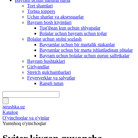
Bayram uchun hamma narsa
Tort shamlari
Tortga toppers
Uchar sharlar va aksessuarlar
Bayram bosh kiyimlari
Tug'ilgan kun uchun shlyapalar
Bolalar uchun bayram uchun tojlar
Bolalar uchun stolni sozlash
Bayramlar uchun bir martalik stakanlar
Bayramlar uchun bir marta ishlatiladigan plitalar
Bayram uchun bolalar uchun quruq salfetkalar
Bayram hushtaklari
Girlyandlar
Stretch gulchambarlari
Feyerverklar va salyutlar
Rangli tutun
igrushka.uz
Katalog
O'yinchoqlar va o'yinlar
Yumshoq o'yinchoqlar