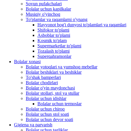
Sovun pufakchalari
Bolalar uchun kapilkalar
Musiqiy o'yinchoq
To'plamlar va raqamlarni o'ynang
Hayvonot bog'i dunyosi to'plamlari va raqamlari
Shifokor to'plami
Asboblar to'plami
Kosmik to'plam
Supermarketlar to'plami
Tozalash to'plami
Superqahramonlar
Bolalar xonasi
Bolalar yotoqlari va yumshoq mebellar
Bolalar beshiklari va beshiklar
To'shak bamperlari
Bolalar chodirlari
Bolalar o'yin maydonchasi
Bolalar stollari, stol va stullar
Bolalar uchun idishlar
Bolalar uchun termoslar
Bolalar uchun chiroq
Bolalar uchun stol soati
Bolalar uchun devor soati
Gigiena va parvarish
Bolalar uchun tagliklar