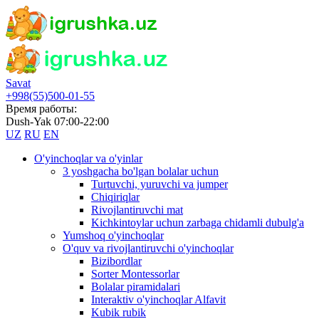
Savat
+998(55)500-01-55
Время работы:
Dush-Yak 07:00-22:00
UZ
RU
EN
O'yinchoqlar va o'yinlar
3 yoshgacha bo'lgan bolalar uchun
Turtuvchi, yuruvchi va jumper
Chiqiriqlar
Rivojlantiruvchi mat
Kichkintoylar uchun zarbaga chidamli dubulg'a
Yumshoq o'yinchoqlar
O'quv va rivojlantiruvchi o'yinchoqlar
Bizibordlar
Sorter Montessorlar
Bolalar piramidalari
Interaktiv o'yinchoqlar Alfavit
Kubik rubik