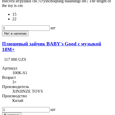
Висота игрушки см | O'yinchoqning balandligi sm | The height of
the toy is cm
15
22
шт
Нет в наличии
Плюшевый зайчик BABY's Good с музыкой
18M+
117 000 UZS
Артикул
100K-S1
Возраст
3+
Производитель
XINJINZE TOYS
Производство
Китай
шт