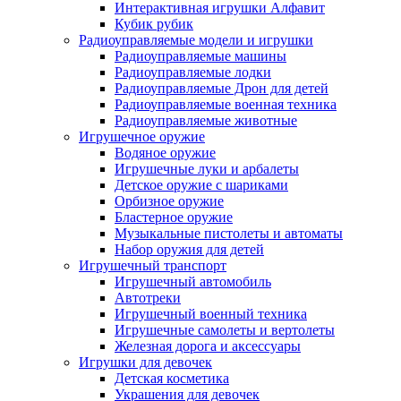
Интерактивная игрушки Алфавит
Кубик рубик
Радиоуправляемые модели и игрушки
Радиоуправляемые машины
Радиоуправляемые лодки
Радиоуправляемые Дрон для детей
Радиоуправляемые военная техника
Радиоуправляемые животные
Игрушечное оружие
Водяное оружие
Игрушечные луки и арбалеты
Детское оружие с шариками
Орбизное оружие
Бластерное оружие
Музыкальные пистолеты и автоматы
Набор оружия для детей
Игрушечный транспорт
Игрушечный автомобиль
Aвтотреки
Игрушечный военный техника
Игрушечные самолеты и вертолеты
Железная дорога и аксессуары
Игрушки для девочек
Детская косметика
Украшения для девочек