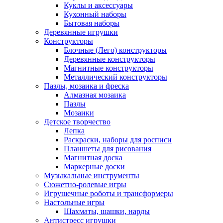
Куклы и аксессуары
Кухонный наборы
Бытовая наборы
Деревянные игрушки
Конструкторы
Блочные (Лего) конструкторы
Деревянные конструкторы
Магнитные конструкторы
Металлический конструкторы
Пазлы, мозаика и фреска
Алмазная мозаика
Пазлы
Мозаики
Детское творчество
Лепка
Раскраски, наборы для росписи
Планшеты для рисования
Магнитная доска
Маркерные доски
Музыкальные инструменты
Сюжетно-ролевые игры
Игрушечные роботы и трансформеры
Настольные игры
Шахматы, шашки, нарды
Антистресс игрушки