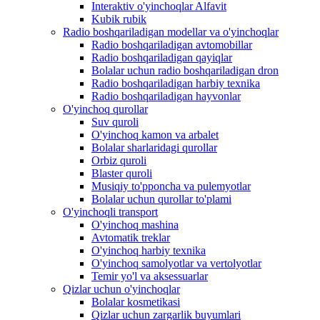
Interaktiv o'yinchoqlar Alfavit
Kubik rubik
Radio boshqariladigan modellar va o'yinchoqlar
Radio boshqariladigan avtomobillar
Radio boshqariladigan qayiqlar
Bolalar uchun radio boshqariladigan dron
Radio boshqariladigan harbiy texnika
Radio boshqariladigan hayvonlar
O'yinchoq qurollar
Suv quroli
O'yinchoq kamon va arbalet
Bolalar sharlaridagi qurollar
Orbiz quroli
Blaster quroli
Musiqiy to'pponcha va pulemyotlar
Bolalar uchun qurollar to'plami
O'yinchoqli transport
O'yinchoq mashina
Avtomatik treklar
O'yinchoq harbiy texnika
O'yinchoq samolyotlar va vertolyotlar
Temir yo'l va aksessuarlar
Qizlar uchun o'yinchoqlar
Bolalar kosmetikasi
Qizlar uchun zargarlik buyumlari