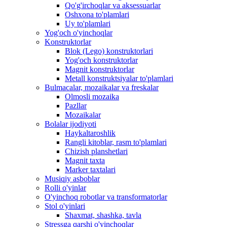
Qo'g'irchoqlar va aksessuarlar
Oshxona to'plamlari
Uy to'plamlari
Yog'och o'yinchoqlar
Konstruktorlar
Blok (Lego) konstruktorlari
Yog'och konstruktorlar
Magnit konstruktorlar
Metall konstruktsiyalar to'plamlari
Bulmacalar, mozaikalar va freskalar
Olmosli mozaika
Pazllar
Mozaikalar
Bolalar ijodiyoti
Haykaltaroshlik
Rangli kitoblar, rasm to'plamlari
Chizish planshetlari
Magnit taxta
Marker taxtalari
Musiqiy asboblar
Rolli o'yinlar
O'yinchoq robotlar va transformatorlar
Stol o'yinlari
Shaxmat, shashka, tavla
Stressga qarshi o'yinchoqlar