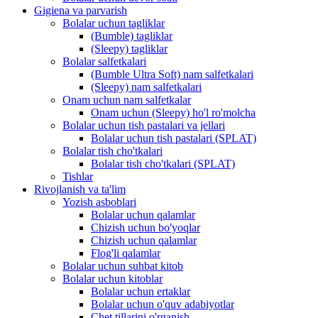
Gigiena va parvarish
Bolalar uchun tagliklar
(Bumble) tagliklar
(Sleepy) tagliklar
Bolalar salfetkalari
(Bumble Ultra Soft) nam salfetkalari
(Sleepy) nam salfetkalari
Onam uchun nam salfetkalar
Onam uchun (Sleepy) ho'l ro'molcha
Bolalar uchun tish pastalari va jellari
Bolalar uchun tish pastalari (SPLAT)
Bolalar tish cho'tkalari
Bolalar tish cho'tkalari (SPLAT)
Tishlar
Rivojlanish va ta'lim
Yozish asboblari
Bolalar uchun qalamlar
Chizish uchun bo'yoqlar
Chizish uchun qalamlar
Flog'li qalamlar
Bolalar uchun suhbat kitob
Bolalar uchun kitoblar
Bolalar uchun ertaklar
Bolalar uchun o'quv adabiyotlar
Chet tillarini o'rganish