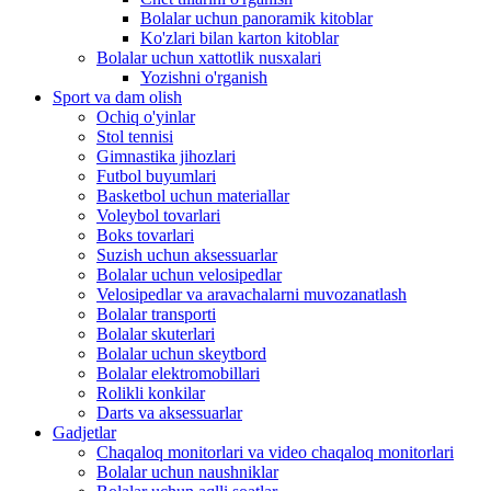
Bolalar uchun panoramik kitoblar
Ko'zlari bilan karton kitoblar
Bolalar uchun xattotlik nusxalari
Yozishni o'rganish
Sport va dam olish
Ochiq o'yinlar
Stol tennisi
Gimnastika jihozlari
Futbol buyumlari
Basketbol uchun materiallar
Voleybol tovarlari
Boks tovarlari
Suzish uchun aksessuarlar
Bolalar uchun velosipedlar
Velosipedlar va aravachalarni muvozanatlash
Bolalar transporti
Bolalar skuterlari
Bolalar uchun skeytbord
Bolalar elektromobillari
Rolikli konkilar
Darts va aksessuarlar
Gadjetlar
Chaqaloq monitorlari va video chaqaloq monitorlari
Bolalar uchun naushniklar