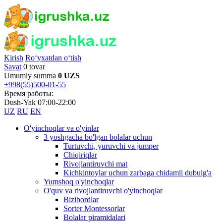
Kirish
Ro‘yxatdan o‘tish
Savat
0 tovar
Umumiy summa
0 UZS
+998(55)500-01-55
Время работы:
Dush-Yak 07:00-22:00
UZ
RU
EN
O'yinchoqlar va o'yinlar
3 yoshgacha bo'lgan bolalar uchun
Turtuvchi, yuruvchi va jumper
Chiqiriqlar
Rivojlantiruvchi mat
Kichkintoylar uchun zarbaga chidamli dubulg'a
Yumshoq o'yinchoqlar
O'quv va rivojlantiruvchi o'yinchoqlar
Bizibordlar
Sorter Montessorlar
Bolalar piramidalari