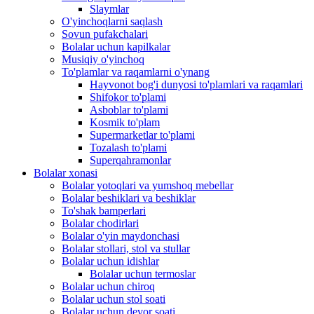
Slaymlar
O'yinchoqlarni saqlash
Sovun pufakchalari
Bolalar uchun kapilkalar
Musiqiy o'yinchoq
To'plamlar va raqamlarni o'ynang
Hayvonot bog'i dunyosi to'plamlari va raqamlari
Shifokor to'plami
Asboblar to'plami
Kosmik to'plam
Supermarketlar to'plami
Tozalash to'plami
Superqahramonlar
Bolalar xonasi
Bolalar yotoqlari va yumshoq mebellar
Bolalar beshiklari va beshiklar
To'shak bamperlari
Bolalar chodirlari
Bolalar o'yin maydonchasi
Bolalar stollari, stol va stullar
Bolalar uchun idishlar
Bolalar uchun termoslar
Bolalar uchun chiroq
Bolalar uchun stol soati
Bolalar uchun devor soati