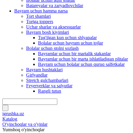
Bolalar uchun aqlli soatlar
Batareyalar va zaryadlovchilar
Bayram uchun hamma narsa
Tort shamlari
Tortga toppers
Uchar sharlar va aksessuarlar
Bayram bosh kiyimlari
Tug'ilgan kun uchun shlyapalar
Bolalar uchun bayram uchun tojlar
Bolalar uchun stolni sozlash
Bayramlar uchun bir martalik stakanlar
Bayramlar uchun bir marta ishlatiladigan plitalar
Bayram uchun bolalar uchun quruq salfetkalar
Bayram hushtaklari
Girlyandlar
Stretch gulchambarlari
Feyerverklar va salyutlar
Rangli tutun
igrushka.uz
Katalog
O'yinchoqlar va o'yinlar
Yumshoq o'yinchoqlar