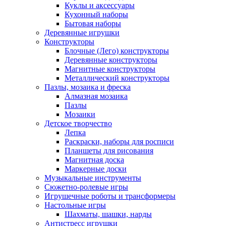
Куклы и аксессуары
Кухонный наборы
Бытовая наборы
Деревянные игрушки
Конструкторы
Блочные (Лего) конструкторы
Деревянные конструкторы
Магнитные конструкторы
Металлический конструкторы
Пазлы, мозаика и фреска
Алмазная мозаика
Пазлы
Мозаики
Детское творчество
Лепка
Раскраски, наборы для росписи
Планшеты для рисования
Магнитная доска
Маркерные доски
Музыкальные инструменты
Сюжетно-ролевые игры
Игрушечные роботы и трансформеры
Настольные игры
Шахматы, шашки, нарды
Антистресс игрушки