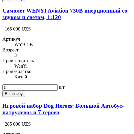
Самолет WENYI Aviation 730B инерционный со
звуком и светом, 1:120
165 000 UZS
Артикул
WY915B
Возраст
3+
Производитель
WenYi
Производство
Китай
шт
В корзину
Игровой набор Dog Heroes: Большой Автобус-
патрулевоз и 7 героев
285 000 UZS