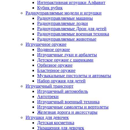
Интерактивная игрушки Алфавит
Кубик рубик
Радиоуправляемые модели и игрушки
Радиоуправляемые машины
Радиоуправляемые лодки
Радиоуправляемые Дрон для детей
Радиоуправляемые военная техника
Радиоуправляемые животные
Игрушечное оружие
Водяное оружие
Игрушечные луки и арбалеты
Детское оружие с шариками
Орбизное оружие
Бластерное оружие
Музыкальные пистолеты и автоматы
Набор оружия для детей
Игрушечный транспорт
Игрушечный автомобиль
Aвтотреки
Игрушечный военный техника
Игрушечные самолеты и вертолеты
Железная дорога и аксессуары
Игрушки для девочек
Детская косметика
Украшения для девочек