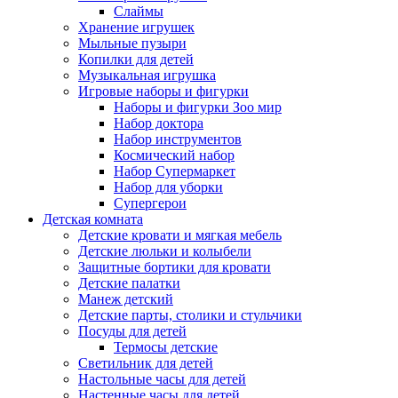
Слаймы
Хранение игрушек
Мыльные пузыри
Копилки для детей
Музыкальная игрушка
Игровые наборы и фигурки
Наборы и фигурки Зоо мир
Набор доктора
Набор инструментов
Космический набор
Hабор Супермаркет
Набор для уборки
Супергерои
Детская комната
Детские кровати и мягкая мебель
Детские люльки и колыбели
Защитные бортики для кровати
Детские палатки
Манеж детский
Детские парты, столики и стульчики
Посуды для детей
Термосы детские
Светильник для детей
Настольные часы для детей
Настенные часы для детей