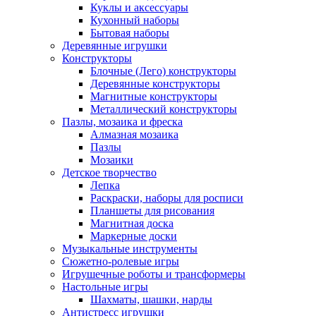
Куклы и аксессуары
Кухонный наборы
Бытовая наборы
Деревянные игрушки
Конструкторы
Блочные (Лего) конструкторы
Деревянные конструкторы
Магнитные конструкторы
Металлический конструкторы
Пазлы, мозаика и фреска
Алмазная мозаика
Пазлы
Мозаики
Детское творчество
Лепка
Раскраски, наборы для росписи
Планшеты для рисования
Магнитная доска
Маркерные доски
Музыкальные инструменты
Сюжетно-ролевые игры
Игрушечные роботы и трансформеры
Настольные игры
Шахматы, шашки, нарды
Антистресс игрушки