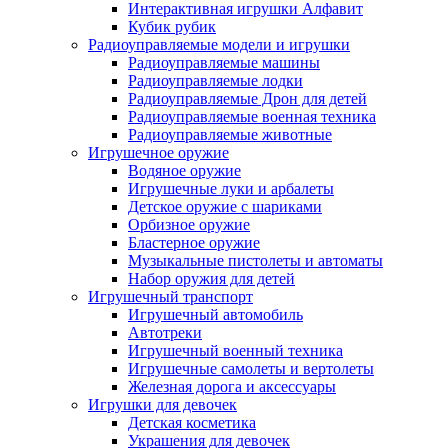
Интерактивная игрушки Алфавит
Кубик рубик
Радиоуправляемые модели и игрушки
Радиоуправляемые машины
Радиоуправляемые лодки
Радиоуправляемые Дрон для детей
Радиоуправляемые военная техника
Радиоуправляемые животные
Игрушечное оружие
Водяное оружие
Игрушечные луки и арбалеты
Детское оружие с шариками
Орбизное оружие
Бластерное оружие
Музыкальные пистолеты и автоматы
Набор оружия для детей
Игрушечный транспорт
Игрушечный автомобиль
Aвтотреки
Игрушечный военный техника
Игрушечные самолеты и вертолеты
Железная дорога и аксессуары
Игрушки для девочек
Детская косметика
Украшения для девочек