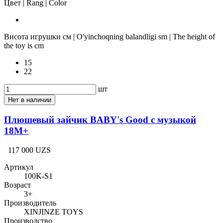
Цвет | Rang | Color
Висота игрушки см | O'yinchoqning balandligi sm | The height of
the toy is cm
15
22
шт
Нет в наличии
Плюшевый зайчик BABY's Good с музыкой
18M+
117 000 UZS
Артикул
100K-S1
Возраст
3+
Производитель
XINJINZE TOYS
Производство