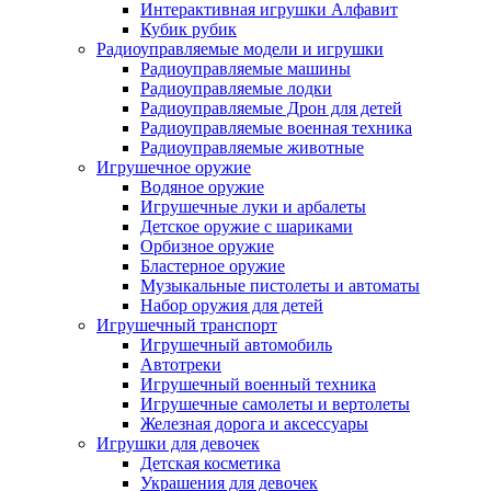
Интерактивная игрушки Алфавит
Кубик рубик
Радиоуправляемые модели и игрушки
Радиоуправляемые машины
Радиоуправляемые лодки
Радиоуправляемые Дрон для детей
Радиоуправляемые военная техника
Радиоуправляемые животные
Игрушечное оружие
Водяное оружие
Игрушечные луки и арбалеты
Детское оружие с шариками
Орбизное оружие
Бластерное оружие
Музыкальные пистолеты и автоматы
Набор оружия для детей
Игрушечный транспорт
Игрушечный автомобиль
Aвтотреки
Игрушечный военный техника
Игрушечные самолеты и вертолеты
Железная дорога и аксессуары
Игрушки для девочек
Детская косметика
Украшения для девочек