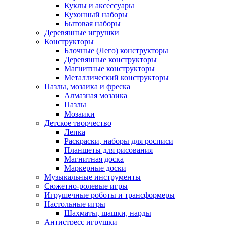
Куклы и аксессуары
Кухонный наборы
Бытовая наборы
Деревянные игрушки
Конструкторы
Блочные (Лего) конструкторы
Деревянные конструкторы
Магнитные конструкторы
Металлический конструкторы
Пазлы, мозаика и фреска
Алмазная мозаика
Пазлы
Мозаики
Детское творчество
Лепка
Раскраски, наборы для росписи
Планшеты для рисования
Магнитная доска
Маркерные доски
Музыкальные инструменты
Сюжетно-ролевые игры
Игрушечные роботы и трансформеры
Настольные игры
Шахматы, шашки, нарды
Антистресс игрушки