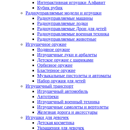
Интерактивная игрушки Алфавит
Кубик рубик
Радиоуправляемые модели и игрушки
Радиоуправляемые машины
Радиоуправляемые лодки
Радиоуправляемые Дрон для детей
Радиоуправляемые военная техника
Радиоуправляемые животные
Игрушечное оружие
Водяное оружие
Игрушечные луки и арбалеты
Детское оружие с шариками
Орбизное оружие
Бластерное оружие
Музыкальные пистолеты и автоматы
Набор оружия для детей
Игрушечный транспорт
Игрушечный автомобиль
Aвтотреки
Игрушечный военный техника
Игрушечные самолеты и вертолеты
Железная дорога и аксессуары
Игрушки для девочек
Детская косметика
Украшения для девочек