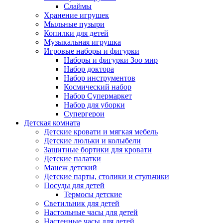
Слаймы
Хранение игрушек
Мыльные пузыри
Копилки для детей
Музыкальная игрушка
Игровые наборы и фигурки
Наборы и фигурки Зоо мир
Набор доктора
Набор инструментов
Космический набор
Hабор Супермаркет
Набор для уборки
Супергерои
Детская комната
Детские кровати и мягкая мебель
Детские люльки и колыбели
Защитные бортики для кровати
Детские палатки
Манеж детский
Детские парты, столики и стульчики
Посуды для детей
Термосы детские
Светильник для детей
Настольные часы для детей
Настенные часы для детей