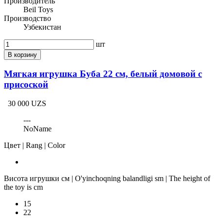
Производитель
Beil Toys
Производство
Узбекистан
шт
В корзину
Мягкая игрушка Буба 22 см, белый домовой с
присоской
30 000 UZS
---
NoName
Цвет | Rang | Color
Висота игрушки см | O'yinchoqning balandligi sm | The height of
the toy is cm
15
22