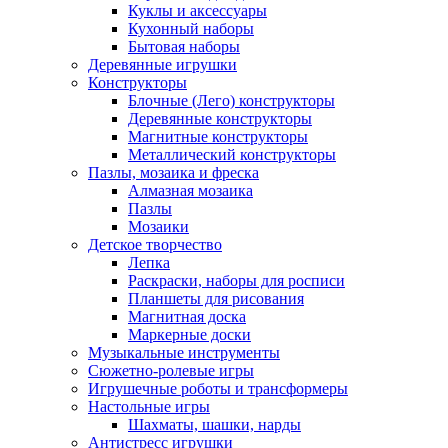
Куклы и аксессуары
Кухонный наборы
Бытовая наборы
Деревянные игрушки
Конструкторы
Блочные (Лего) конструкторы
Деревянные конструкторы
Магнитные конструкторы
Металлический конструкторы
Пазлы, мозаика и фреска
Алмазная мозаика
Пазлы
Мозаики
Детское творчество
Лепка
Раскраски, наборы для росписи
Планшеты для рисования
Магнитная доска
Маркерные доски
Музыкальные инструменты
Сюжетно-ролевые игры
Игрушечные роботы и трансформеры
Настольные игры
Шахматы, шашки, нарды
Антистресс игрушки