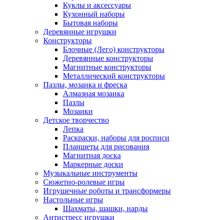
Куклы и аксессуары
Кухонный наборы
Бытовая наборы
Деревянные игрушки
Конструкторы
Блочные (Лего) конструкторы
Деревянные конструкторы
Магнитные конструкторы
Металлический конструкторы
Пазлы, мозаика и фреска
Алмазная мозаика
Пазлы
Мозаики
Детское творчество
Лепка
Раскраски, наборы для росписи
Планшеты для рисования
Магнитная доска
Маркерные доски
Музыкальные инструменты
Сюжетно-ролевые игры
Игрушечные роботы и трансформеры
Настольные игры
Шахматы, шашки, нарды
Антистресс игрушки