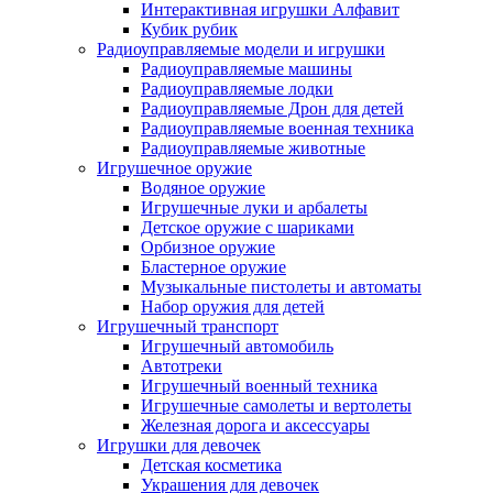
Интерактивная игрушки Алфавит
Кубик рубик
Радиоуправляемые модели и игрушки
Радиоуправляемые машины
Радиоуправляемые лодки
Радиоуправляемые Дрон для детей
Радиоуправляемые военная техника
Радиоуправляемые животные
Игрушечное оружие
Водяное оружие
Игрушечные луки и арбалеты
Детское оружие с шариками
Орбизное оружие
Бластерное оружие
Музыкальные пистолеты и автоматы
Набор оружия для детей
Игрушечный транспорт
Игрушечный автомобиль
Aвтотреки
Игрушечный военный техника
Игрушечные самолеты и вертолеты
Железная дорога и аксессуары
Игрушки для девочек
Детская косметика
Украшения для девочек