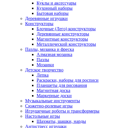
Куклы и аксессуары
Кухонный наборы
Бытовая наборы
Деревянные игрушки
Конструкторы
Блочные (Лего) конструкторы
Деревянные конструкторы
Магнитные конструкторы
Металлический конструкторы
Пазлы, мозаика и фреска
Алмазная мозаика
Пазлы
Мозаики
Детское творчество
Лепка
Раскраски, наборы для росписи
Планшеты для рисования
Магнитная доска
Маркерные доски
Музыкальные инструменты
Сюжетно-ролевые игры
Игрушечные роботы и трансформеры
Настольные игры
Шахматы, шашки, нарды
Антистресс игрушки