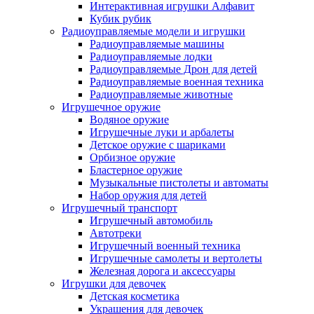
Интерактивная игрушки Алфавит
Кубик рубик
Радиоуправляемые модели и игрушки
Радиоуправляемые машины
Радиоуправляемые лодки
Радиоуправляемые Дрон для детей
Радиоуправляемые военная техника
Радиоуправляемые животные
Игрушечное оружие
Водяное оружие
Игрушечные луки и арбалеты
Детское оружие с шариками
Орбизное оружие
Бластерное оружие
Музыкальные пистолеты и автоматы
Набор оружия для детей
Игрушечный транспорт
Игрушечный автомобиль
Aвтотреки
Игрушечный военный техника
Игрушечные самолеты и вертолеты
Железная дорога и аксессуары
Игрушки для девочек
Детская косметика
Украшения для девочек