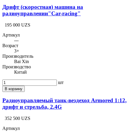
Дрифт (скоростная) машина на
радиоуправлении"Car-racing"
195 000 UZS
Артикул
---
Возраст
3+
Производитель
Bai Xin
Производство
Китай
шт
В корзину
Радиоуправляемый танк-вездеход Armored 1:12,
дрифт и стрельба, 2.4G
352 500 UZS
Артикул