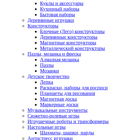
Куклы и аксессуары
Кухонный наборы
Бытовая наборы
Деревянные игрушки
Конструкторы
Блочные (Лего) конструкторы
Деревянные конструкторы
Магнитные конструкторы
Металлический конструкторы
Пазлы, мозаика и фреска
Алмазная мозаика
Пазлы
Мозаики
Детское творчество
Лепка
Раскраски, наборы для росписи
Планшеты для рисования
Магнитная доска
Маркерные доски
Музыкальные инструменты
Сюжетно-ролевые игры
Игрушечные роботы и трансформеры
Настольные игры
Шахматы, шашки, нарды
Антистресс игрушки