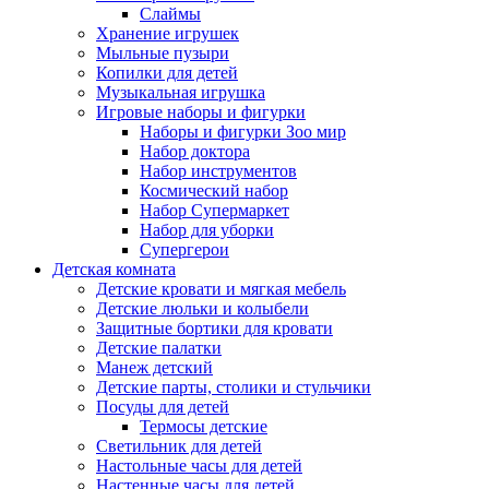
Слаймы
Хранение игрушек
Мыльные пузыри
Копилки для детей
Музыкальная игрушка
Игровые наборы и фигурки
Наборы и фигурки Зоо мир
Набор доктора
Набор инструментов
Космический набор
Hабор Супермаркет
Набор для уборки
Супергерои
Детская комната
Детские кровати и мягкая мебель
Детские люльки и колыбели
Защитные бортики для кровати
Детские палатки
Манеж детский
Детские парты, столики и стульчики
Посуды для детей
Термосы детские
Светильник для детей
Настольные часы для детей
Настенные часы для детей