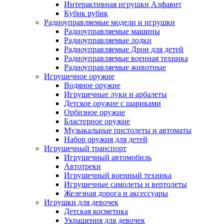
Интерактивная игрушки Алфавит
Кубик рубик
Радиоуправляемые модели и игрушки
Радиоуправляемые машины
Радиоуправляемые лодки
Радиоуправляемые Дрон для детей
Радиоуправляемые военная техника
Радиоуправляемые животные
Игрушечное оружие
Водяное оружие
Игрушечные луки и арбалеты
Детское оружие с шариками
Орбизное оружие
Бластерное оружие
Музыкальные пистолеты и автоматы
Набор оружия для детей
Игрушечный транспорт
Игрушечный автомобиль
Aвтотреки
Игрушечный военный техника
Игрушечные самолеты и вертолеты
Железная дорога и аксессуары
Игрушки для девочек
Детская косметика
Украшения для девочек