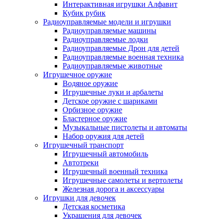
Интерактивная игрушки Алфавит
Кубик рубик
Радиоуправляемые модели и игрушки
Радиоуправляемые машины
Радиоуправляемые лодки
Радиоуправляемые Дрон для детей
Радиоуправляемые военная техника
Радиоуправляемые животные
Игрушечное оружие
Водяное оружие
Игрушечные луки и арбалеты
Детское оружие с шариками
Орбизное оружие
Бластерное оружие
Музыкальные пистолеты и автоматы
Набор оружия для детей
Игрушечный транспорт
Игрушечный автомобиль
Aвтотреки
Игрушечный военный техника
Игрушечные самолеты и вертолеты
Железная дорога и аксессуары
Игрушки для девочек
Детская косметика
Украшения для девочек