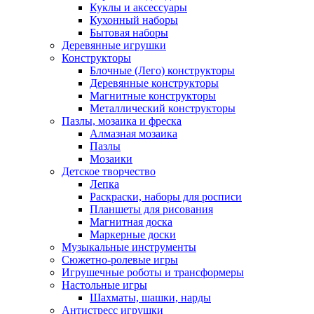
Куклы и аксессуары
Кухонный наборы
Бытовая наборы
Деревянные игрушки
Конструкторы
Блочные (Лего) конструкторы
Деревянные конструкторы
Магнитные конструкторы
Металлический конструкторы
Пазлы, мозаика и фреска
Алмазная мозаика
Пазлы
Мозаики
Детское творчество
Лепка
Раскраски, наборы для росписи
Планшеты для рисования
Магнитная доска
Маркерные доски
Музыкальные инструменты
Сюжетно-ролевые игры
Игрушечные роботы и трансформеры
Настольные игры
Шахматы, шашки, нарды
Антистресс игрушки