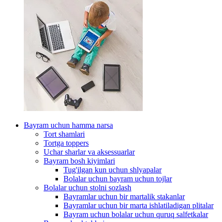
Bayram uchun hamma narsa
Tort shamlari
Tortga toppers
Uchar sharlar va aksessuarlar
Bayram bosh kiyimlari
Tug'ilgan kun uchun shlyapalar
Bolalar uchun bayram uchun tojlar
Bolalar uchun stolni sozlash
Bayramlar uchun bir martalik stakanlar
Bayramlar uchun bir marta ishlatiladigan plitalar
Bayram uchun bolalar uchun quruq salfetkalar