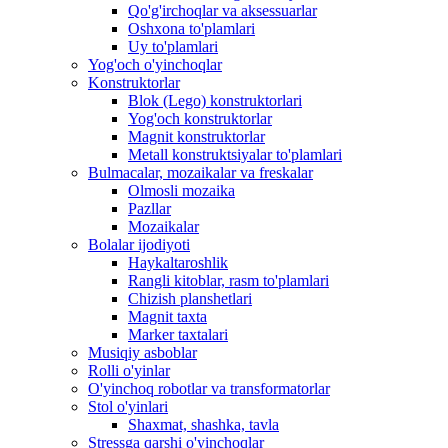
Qo'g'irchoqlar va aksessuarlar
Oshxona to'plamlari
Uy to'plamlari
Yog'och o'yinchoqlar
Konstruktorlar
Blok (Lego) konstruktorlari
Yog'och konstruktorlar
Magnit konstruktorlar
Metall konstruktsiyalar to'plamlari
Bulmacalar, mozaikalar va freskalar
Olmosli mozaika
Pazllar
Mozaikalar
Bolalar ijodiyoti
Haykaltaroshlik
Rangli kitoblar, rasm to'plamlari
Chizish planshetlari
Magnit taxta
Marker taxtalari
Musiqiy asboblar
Rolli o'yinlar
O'yinchoq robotlar va transformatorlar
Stol o'yinlari
Shaxmat, shashka, tavla
Stressga qarshi o'yinchoqlar