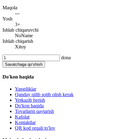
Maqola
---
Yosh
3+
Ishlab chiqaruvchi
NoName
Ishlab chiqarish
Xitoy
dona
Savatchaga qo‘shish
Do'kon haqida
Yangiliklar
Qanday qilib sotib olish kerak
Yetkazib berish
Do'kon haqida
Tovarlarni qaytarish
Kafolat
Kontaktlar
QR kod orqali to'lov