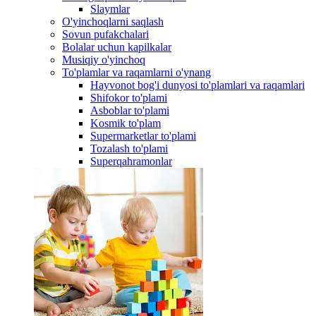
Slaymlar
O'yinchoqlarni saqlash
Sovun pufakchalari
Bolalar uchun kapilkalar
Musiqiy o'yinchoq
To'plamlar va raqamlarni o'ynang
Hayvonot bog'i dunyosi to'plamlari va raqamlari
Shifokor to'plami
Asboblar to'plami
Kosmik to'plam
Supermarketlar to'plami
Tozalash to'plami
Superqahramonlar