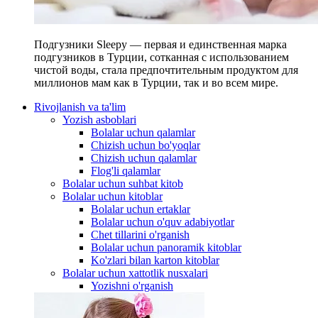
Подгузники Sleepy — первая и единственная марка
подгузников в Турции, сотканная с использованием
чистой воды, стала предпочтительным продуктом для
миллионов мам как в Турции, так и во всем мире.
Rivojlanish va ta'lim
Yozish asboblari
Bolalar uchun qalamlar
Chizish uchun bo'yoqlar
Chizish uchun qalamlar
Flog'li qalamlar
Bolalar uchun suhbat kitob
Bolalar uchun kitoblar
Bolalar uchun ertaklar
Bolalar uchun o'quv adabiyotlar
Chet tillarini o'rganish
Bolalar uchun panoramik kitoblar
Ko'zlari bilan karton kitoblar
Bolalar uchun xattotlik nusxalari
Yozishni o'rganish