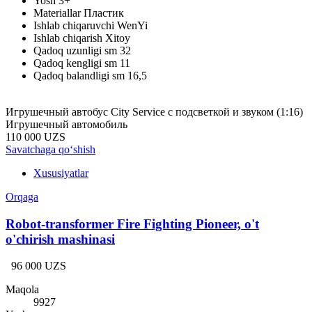
Yosh
3+
Materiallar
Пластик
Ishlab chiqaruvchi
WenYi
Ishlab chiqarish
Xitoy
Qadoq uzunligi sm
32
Qadoq kengligi sm
11
Qadoq balandligi sm
16,5
Игрушечный автобус City Service с подсветкой и звуком (1:16)
Игрушечный автомобиль
110 000 UZS
Savatchaga qo‘shish
Xususiyatlar
Orqaga
Robot-transformer Fire Fighting Pioneer, o't
o'chirish mashinasi
96 000 UZS
Maqola
9927