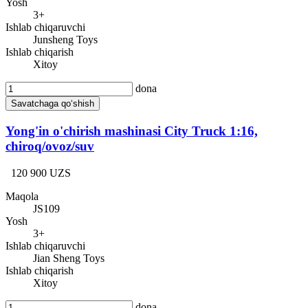
Yosh
3+
Ishlab chiqaruvchi
Junsheng Toys
Ishlab chiqarish
Xitoy
dona
Savatchaga qo‘shish
Yong'in o'chirish mashinasi City Truck 1:16,
chiroq/ovoz/suv
120 900 UZS
Maqola
JS109
Yosh
3+
Ishlab chiqaruvchi
Jian Sheng Toys
Ishlab chiqarish
Xitoy
dona