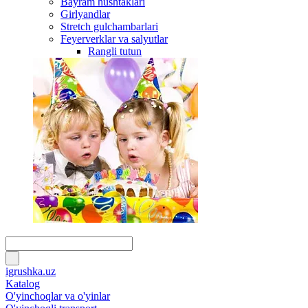
Bayram hushtaklari
Girlyandlar
Stretch gulchambarlari
Feyerverklar va salyutlar
Rangli tutun
igrushka.uz
Katalog
O'yinchoqlar va o'yinlar