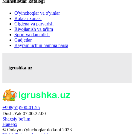
Mahsulotlar katalogi
O'yinchoqlar va o'yinlar
Bolalar xonasi
Gigiena va parvarish
Rivojlanish va ta'lim
Sport va dam olish
Gadjetlar
Bayram uchun hamma narsa
igrushka.uz
+998(55)500-01-55
Dush-Yak 07:00-22:00
Shaxsiy bo'lim
Наверх
© Onlayn o'yinchoqlar do'koni 2023