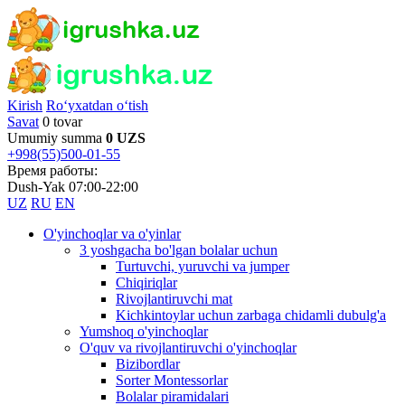
Kirish
Ro‘yxatdan o‘tish
Savat
0 tovar
Umumiy summa
0 UZS
+998(55)500-01-55
Время работы:
Dush-Yak 07:00-22:00
UZ
RU
EN
O'yinchoqlar va o'yinlar
3 yoshgacha bo'lgan bolalar uchun
Turtuvchi, yuruvchi va jumper
Chiqiriqlar
Rivojlantiruvchi mat
Kichkintoylar uchun zarbaga chidamli dubulg'a
Yumshoq o'yinchoqlar
O'quv va rivojlantiruvchi o'yinchoqlar
Bizibordlar
Sorter Montessorlar
Bolalar piramidalari