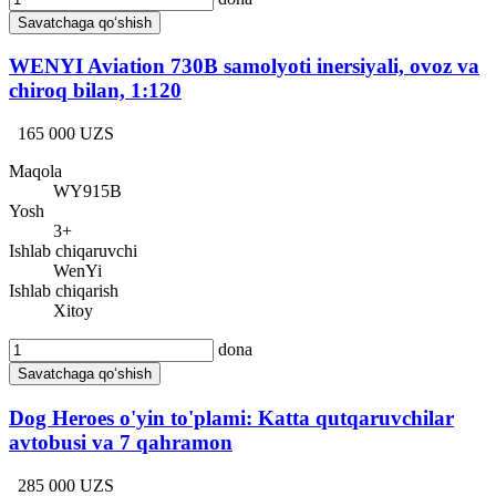
Savatchaga qo‘shish
WENYI Aviation 730B samolyoti inersiyali, ovoz va
chiroq bilan, 1:120
165 000 UZS
Maqola
WY915B
Yosh
3+
Ishlab chiqaruvchi
WenYi
Ishlab chiqarish
Xitoy
dona
Savatchaga qo‘shish
Dog Heroes o'yin to'plami: Katta qutqaruvchilar
avtobusi va 7 qahramon
285 000 UZS