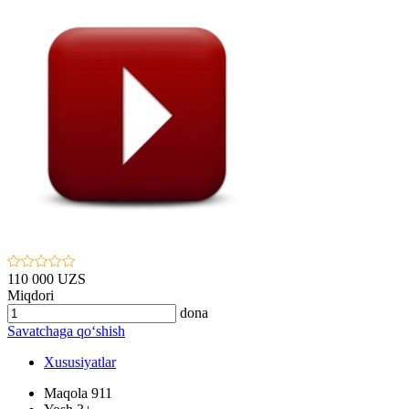
110 000 UZS
Miqdori
dona
Savatchaga qo‘shish
Xususiyatlar
Maqola
911