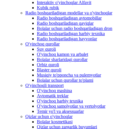
Interaktiv o'yinchoqlar Alfavit
Kubik rubik
Radio boshqariladigan modellar va o'yinchoqlar
Radio boshqariladigan avtomobillar
Radio boshqariladigan qayiqlar
Bolalar uchun radio boshqariladigan dron
Radio boshqariladigan harbiy texnika
Radio boshqariladigan hayvonlar
O'yinchoq qurollar
Suv quroli
O'yinchoq kamon va arbalet
Bolalar sharlaridagi qurollar
Orbiz quroli
Blaster quroli
Musiqiy to'pponcha va pulemyotlar
Bolalar uchun qurollar to'plami
O'yinchoqli transport
O'yinchoq mashina
Avtomatik treklar
O'yinchoq harbiy texnika
O'yinchoq samolyotlar va vertolyotlar
Temir yo'l va aksessuarlar
Qizlar uchun o'yinchoqlar
Bolalar kosmetikasi
Qizlar uchun zargarlik buyumlari