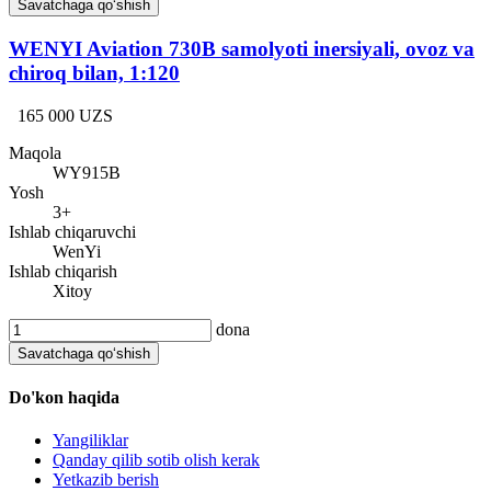
Savatchaga qo‘shish
WENYI Aviation 730B samolyoti inersiyali, ovoz va
chiroq bilan, 1:120
165 000 UZS
Maqola
WY915B
Yosh
3+
Ishlab chiqaruvchi
WenYi
Ishlab chiqarish
Xitoy
dona
Savatchaga qo‘shish
Do'kon haqida
Yangiliklar
Qanday qilib sotib olish kerak
Yetkazib berish