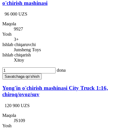
o'chirish mashinasi
96 000 UZS
Maqola
9927
Yosh
3+
Ishlab chiqaruvchi
Junsheng Toys
Ishlab chiqarish
Xitoy
dona
Savatchaga qo‘shish
Yong'in o'chirish mashinasi City Truck 1:16,
chiroq/ovoz/suv
120 900 UZS
Maqola
JS109
Yosh