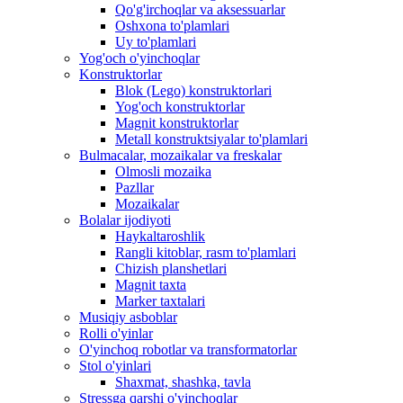
Qo'g'irchoqlar va aksessuarlar
Oshxona to'plamlari
Uy to'plamlari
Yog'och o'yinchoqlar
Konstruktorlar
Blok (Lego) konstruktorlari
Yog'och konstruktorlar
Magnit konstruktorlar
Metall konstruktsiyalar to'plamlari
Bulmacalar, mozaikalar va freskalar
Olmosli mozaika
Pazllar
Mozaikalar
Bolalar ijodiyoti
Haykaltaroshlik
Rangli kitoblar, rasm to'plamlari
Chizish planshetlari
Magnit taxta
Marker taxtalari
Musiqiy asboblar
Rolli o'yinlar
O'yinchoq robotlar va transformatorlar
Stol o'yinlari
Shaxmat, shashka, tavla
Stressga qarshi o'yinchoqlar