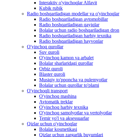
Interaktiv o'yinchoqlar Alfavit
Kubik rubik
Radio boshqariladigan modellar va o'yinchoqlar
Radio boshqariladigan avtomobillar
Radio boshqariladigan qayiqlar
Bolalar uchun radio boshqariladigan dron
Radio boshqariladigan harbiy texnika
Radio boshqariladigan hayvonlar
O'yinchoq qurollar
Suv quroli
O'yinchoq kamon va arbalet
Bolalar sharlaridagi qurollar
Orbiz quroli
Blaster quroli
Musiqiy to'pponcha va pulemyotlar
Bolalar uchun qurollar to'plami
O'yinchoqli transport
O'yinchoq mashina
Avtomatik treklar
O'yinchoq harbiy texnika
O'yinchoq samolyotlar va vertolyotlar
Temir yo'l va aksessuarlar
Qizlar uchun o'yinchoqlar
Bolalar kosmetikasi
Qizlar uchun zargarlik buyumlari