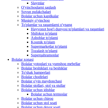
Slaymlar
O'yinchoqlarni saqlash
Sovun pufakchalari
Bolalar uchun kapilkalar
Musiqiy o'yinchoq
To'plamlar va raqamlarni o'ynang
Hayvonot bog'i dunyosi to'plamlari va raqamlari
Shifokor to'plami
Asboblar to'plami
Kosmik to'plam
Supermarketlar to'plami
Tozalash to'plami
Superqahramonlar
Bolalar xonasi
Bolalar yotoqlari va yumshoq mebellar
Bolalar beshiklari va beshiklar
To'shak bamperlari
Bolalar chodirlari
Bolalar o'yin maydonchasi
Bolalar stollari, stol va stullar
Bolalar uchun idishlar
Bolalar uchun termoslar
Bolalar uchun chiroq
Bolalar uchun stol soati
Bolalar uchun devor soati