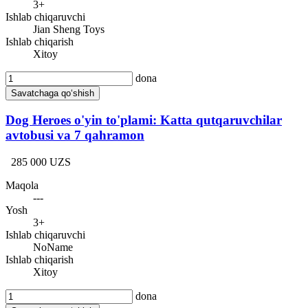
3+
Ishlab chiqaruvchi
Jian Sheng Toys
Ishlab chiqarish
Xitoy
dona
Savatchaga qo‘shish
Dog Heroes o'yin to'plami: Katta qutqaruvchilar
avtobusi va 7 qahramon
285 000 UZS
Maqola
---
Yosh
3+
Ishlab chiqaruvchi
NoName
Ishlab chiqarish
Xitoy
dona