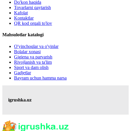
Do'kon haqida
Tovarlarni qaytarish
Kafolat
Kontaktlar
QR kod orqali to'lov
Mahsulotlar katalogi
O'yinchoqlar va o'yinlar
Bolalar xonasi
Gigiena va parvarish
Rivojlanish va ta'lim
Sport va dam olish
Gadjetlar
Bayram uchun hamma narsa
igrushka.uz