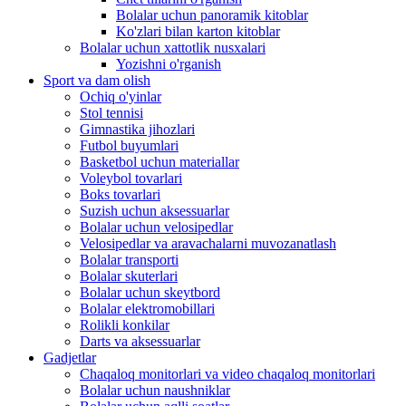
Bolalar uchun panoramik kitoblar
Ko'zlari bilan karton kitoblar
Bolalar uchun xattotlik nusxalari
Yozishni o'rganish
Sport va dam olish
Ochiq o'yinlar
Stol tennisi
Gimnastika jihozlari
Futbol buyumlari
Basketbol uchun materiallar
Voleybol tovarlari
Boks tovarlari
Suzish uchun aksessuarlar
Bolalar uchun velosipedlar
Velosipedlar va aravachalarni muvozanatlash
Bolalar transporti
Bolalar skuterlari
Bolalar uchun skeytbord
Bolalar elektromobillari
Rolikli konkilar
Darts va aksessuarlar
Gadjetlar
Chaqaloq monitorlari va video chaqaloq monitorlari
Bolalar uchun naushniklar