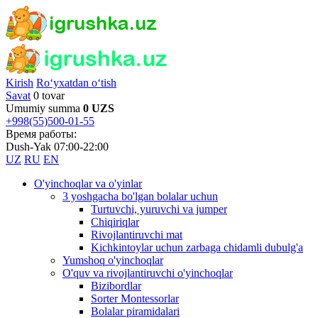
Kirish
Ro‘yxatdan o‘tish
Savat
0 tovar
Umumiy summa
0 UZS
+998(55)500-01-55
Время работы:
Dush-Yak 07:00-22:00
UZ
RU
EN
O'yinchoqlar va o'yinlar
3 yoshgacha bo'lgan bolalar uchun
Turtuvchi, yuruvchi va jumper
Chiqiriqlar
Rivojlantiruvchi mat
Kichkintoylar uchun zarbaga chidamli dubulg'a
Yumshoq o'yinchoqlar
O'quv va rivojlantiruvchi o'yinchoqlar
Bizibordlar
Sorter Montessorlar
Bolalar piramidalari