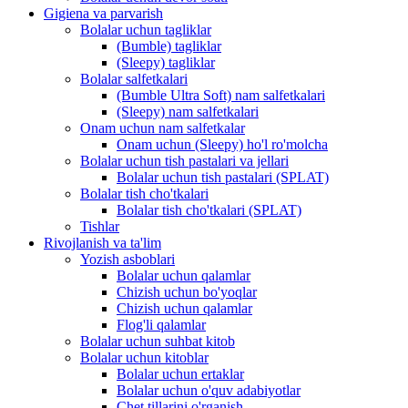
Gigiena va parvarish
Bolalar uchun tagliklar
(Bumble) tagliklar
(Sleepy) tagliklar
Bolalar salfetkalari
(Bumble Ultra Soft) nam salfetkalari
(Sleepy) nam salfetkalari
Onam uchun nam salfetkalar
Onam uchun (Sleepy) ho'l ro'molcha
Bolalar uchun tish pastalari va jellari
Bolalar uchun tish pastalari (SPLAT)
Bolalar tish cho'tkalari
Bolalar tish cho'tkalari (SPLAT)
Tishlar
Rivojlanish va ta'lim
Yozish asboblari
Bolalar uchun qalamlar
Chizish uchun bo'yoqlar
Chizish uchun qalamlar
Flog'li qalamlar
Bolalar uchun suhbat kitob
Bolalar uchun kitoblar
Bolalar uchun ertaklar
Bolalar uchun o'quv adabiyotlar
Chet tillarini o'rganish