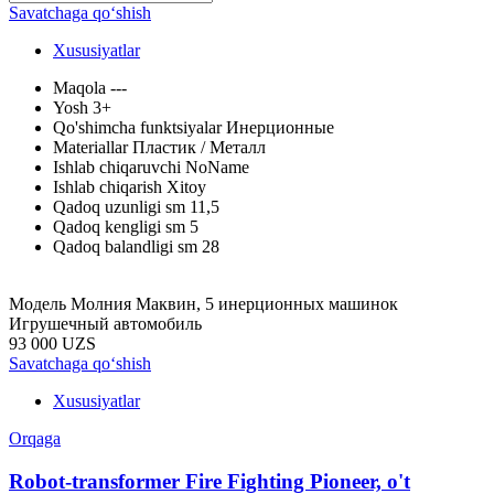
Savatchaga qo‘shish
Xususiyatlar
Maqola
---
Yosh
3+
Qo'shimcha funktsiyalar
Инерционные
Materiallar
Пластик / Металл
Ishlab chiqaruvchi
NoName
Ishlab chiqarish
Xitoy
Qadoq uzunligi sm
11,5
Qadoq kengligi sm
5
Qadoq balandligi sm
28
Модель Молния Маквин, 5 инерционных машинок
Игрушечный автомобиль
93 000 UZS
Savatchaga qo‘shish
Xususiyatlar
Orqaga
Robot-transformer Fire Fighting Pioneer, o't