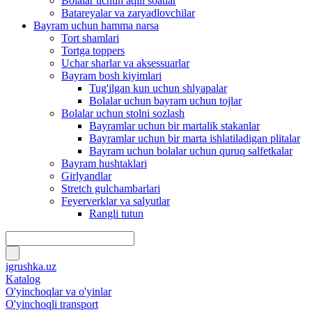
Bolalar uchun aqlli soatlar
Batareyalar va zaryadlovchilar
Bayram uchun hamma narsa
Tort shamlari
Tortga toppers
Uchar sharlar va aksessuarlar
Bayram bosh kiyimlari
Tug'ilgan kun uchun shlyapalar
Bolalar uchun bayram uchun tojlar
Bolalar uchun stolni sozlash
Bayramlar uchun bir martalik stakanlar
Bayramlar uchun bir marta ishlatiladigan plitalar
Bayram uchun bolalar uchun quruq salfetkalar
Bayram hushtaklari
Girlyandlar
Stretch gulchambarlari
Feyerverklar va salyutlar
Rangli tutun
igrushka.uz
Katalog
O'yinchoqlar va o'yinlar
O'yinchoqli transport