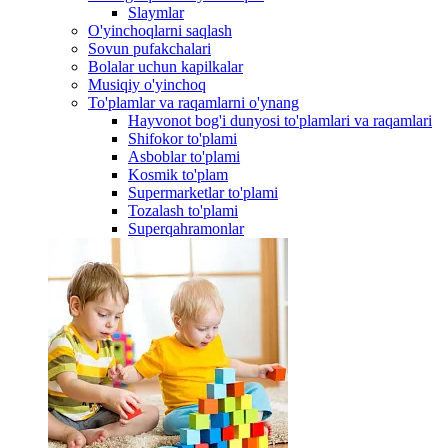
Slaymlar
O'yinchoqlarni saqlash
Sovun pufakchalari
Bolalar uchun kapilkalar
Musiqiy o'yinchoq
To'plamlar va raqamlarni o'ynang
Hayvonot bog'i dunyosi to'plamlari va raqamlari
Shifokor to'plami
Asboblar to'plami
Kosmik to'plam
Supermarketlar to'plami
Tozalash to'plami
Superqahramonlar