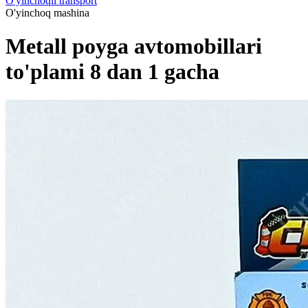
O'yinchoqli transport
O'yinchoq mashina
Metall poyga avtomobillari
to'plami 8 dan 1 gacha