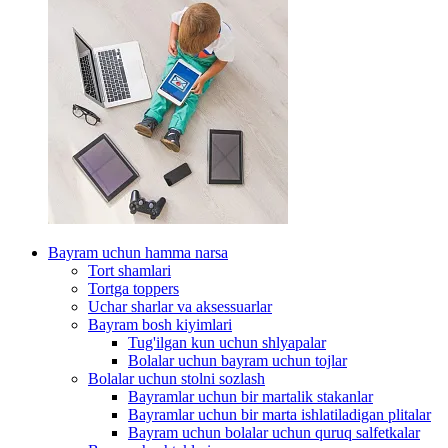
Bayram uchun hamma narsa
Tort shamlari
Tortga toppers
Uchar sharlar va aksessuarlar
Bayram bosh kiyimlari
Tug'ilgan kun uchun shlyapalar
Bolalar uchun bayram uchun tojlar
Bolalar uchun stolni sozlash
Bayramlar uchun bir martalik stakanlar
Bayramlar uchun bir marta ishlatiladigan plitalar
Bayram uchun bolalar uchun quruq salfetkalar