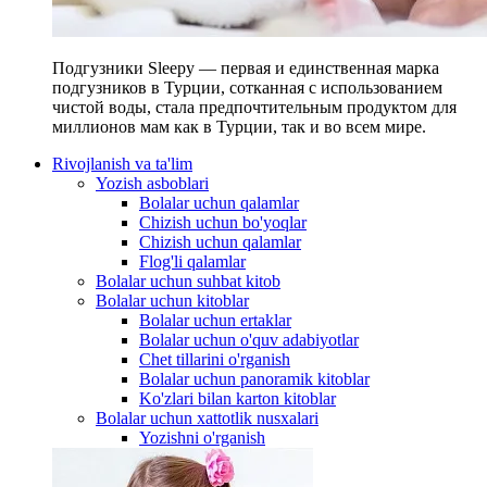
Подгузники Sleepy — первая и единственная марка
подгузников в Турции, сотканная с использованием
чистой воды, стала предпочтительным продуктом для
миллионов мам как в Турции, так и во всем мире.
Rivojlanish va ta'lim
Yozish asboblari
Bolalar uchun qalamlar
Chizish uchun bo'yoqlar
Chizish uchun qalamlar
Flog'li qalamlar
Bolalar uchun suhbat kitob
Bolalar uchun kitoblar
Bolalar uchun ertaklar
Bolalar uchun o'quv adabiyotlar
Chet tillarini o'rganish
Bolalar uchun panoramik kitoblar
Ko'zlari bilan karton kitoblar
Bolalar uchun xattotlik nusxalari
Yozishni o'rganish