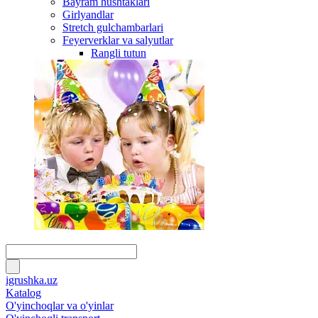
Bayram hushtaklari
Girlyandlar
Stretch gulchambarlari
Feyerverklar va salyutlar
Rangli tutun
igrushka.uz
Katalog
O'yinchoqlar va o'yinlar