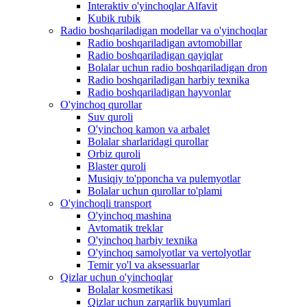
Interaktiv o'yinchoqlar Alfavit
Kubik rubik
Radio boshqariladigan modellar va o'yinchoqlar
Radio boshqariladigan avtomobillar
Radio boshqariladigan qayiqlar
Bolalar uchun radio boshqariladigan dron
Radio boshqariladigan harbiy texnika
Radio boshqariladigan hayvonlar
O'yinchoq qurollar
Suv quroli
O'yinchoq kamon va arbalet
Bolalar sharlaridagi qurollar
Orbiz quroli
Blaster quroli
Musiqiy to'pponcha va pulemyotlar
Bolalar uchun qurollar to'plami
O'yinchoqli transport
O'yinchoq mashina
Avtomatik treklar
O'yinchoq harbiy texnika
O'yinchoq samolyotlar va vertolyotlar
Temir yo'l va aksessuarlar
Qizlar uchun o'yinchoqlar
Bolalar kosmetikasi
Qizlar uchun zargarlik buyumlari