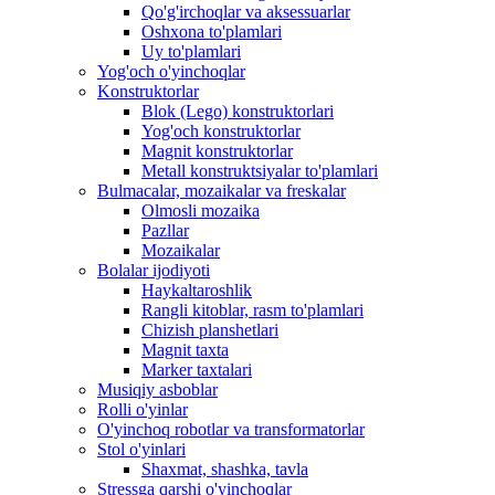
Qo'g'irchoqlar va aksessuarlar
Oshxona to'plamlari
Uy to'plamlari
Yog'och o'yinchoqlar
Konstruktorlar
Blok (Lego) konstruktorlari
Yog'och konstruktorlar
Magnit konstruktorlar
Metall konstruktsiyalar to'plamlari
Bulmacalar, mozaikalar va freskalar
Olmosli mozaika
Pazllar
Mozaikalar
Bolalar ijodiyoti
Haykaltaroshlik
Rangli kitoblar, rasm to'plamlari
Chizish planshetlari
Magnit taxta
Marker taxtalari
Musiqiy asboblar
Rolli o'yinlar
O'yinchoq robotlar va transformatorlar
Stol o'yinlari
Shaxmat, shashka, tavla
Stressga qarshi o'yinchoqlar