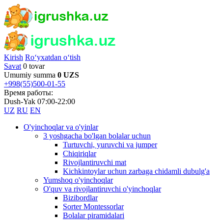
Kirish
Ro‘yxatdan o‘tish
Savat
0 tovar
Umumiy summa
0 UZS
+998(55)500-01-55
Время работы:
Dush-Yak 07:00-22:00
UZ
RU
EN
O'yinchoqlar va o'yinlar
3 yoshgacha bo'lgan bolalar uchun
Turtuvchi, yuruvchi va jumper
Chiqiriqlar
Rivojlantiruvchi mat
Kichkintoylar uchun zarbaga chidamli dubulg'a
Yumshoq o'yinchoqlar
O'quv va rivojlantiruvchi o'yinchoqlar
Bizibordlar
Sorter Montessorlar
Bolalar piramidalari