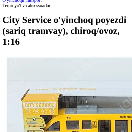
O'yinchoqli transport
Temir yo'l va aksessuarlar
City Service o'yinchoq poyezdi
(sariq tramvay), chiroq/ovoz,
1:16