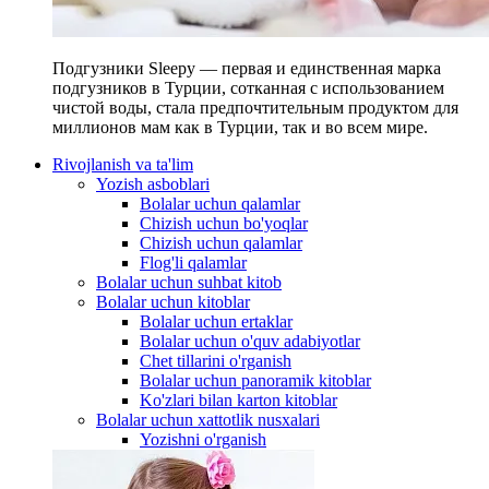
Подгузники Sleepy — первая и единственная марка
подгузников в Турции, сотканная с использованием
чистой воды, стала предпочтительным продуктом для
миллионов мам как в Турции, так и во всем мире.
Rivojlanish va ta'lim
Yozish asboblari
Bolalar uchun qalamlar
Chizish uchun bo'yoqlar
Chizish uchun qalamlar
Flog'li qalamlar
Bolalar uchun suhbat kitob
Bolalar uchun kitoblar
Bolalar uchun ertaklar
Bolalar uchun o'quv adabiyotlar
Chet tillarini o'rganish
Bolalar uchun panoramik kitoblar
Ko'zlari bilan karton kitoblar
Bolalar uchun xattotlik nusxalari
Yozishni o'rganish