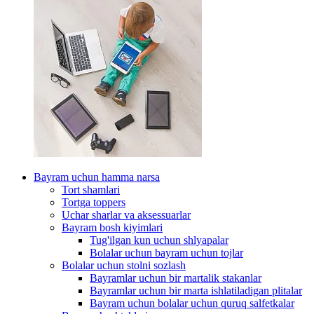
Bayram uchun hamma narsa
Tort shamlari
Tortga toppers
Uchar sharlar va aksessuarlar
Bayram bosh kiyimlari
Tug'ilgan kun uchun shlyapalar
Bolalar uchun bayram uchun tojlar
Bolalar uchun stolni sozlash
Bayramlar uchun bir martalik stakanlar
Bayramlar uchun bir marta ishlatiladigan plitalar
Bayram uchun bolalar uchun quruq salfetkalar