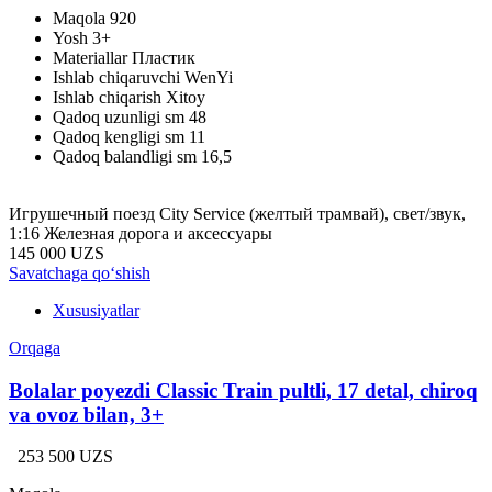
Maqola
920
Yosh
3+
Materiallar
Пластик
Ishlab chiqaruvchi
WenYi
Ishlab chiqarish
Xitoy
Qadoq uzunligi sm
48
Qadoq kengligi sm
11
Qadoq balandligi sm
16,5
Игрушечный поезд City Service (желтый трамвай), свет/звук,
1:16 Железная дорога и аксессуары
145 000 UZS
Savatchaga qo‘shish
Xususiyatlar
Orqaga
Bolalar poyezdi Classic Train pultli, 17 detal, chiroq
va ovoz bilan, 3+
253 500 UZS