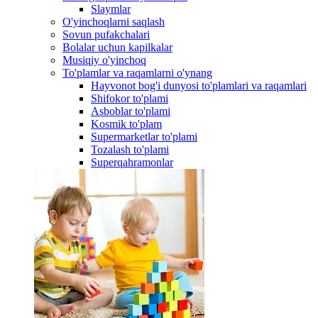
Slaymlar
O'yinchoqlarni saqlash
Sovun pufakchalari
Bolalar uchun kapilkalar
Musiqiy o'yinchoq
To'plamlar va raqamlarni o'ynang
Hayvonot bog'i dunyosi to'plamlari va raqamlari
Shifokor to'plami
Asboblar to'plami
Kosmik to'plam
Supermarketlar to'plami
Tozalash to'plami
Superqahramonlar