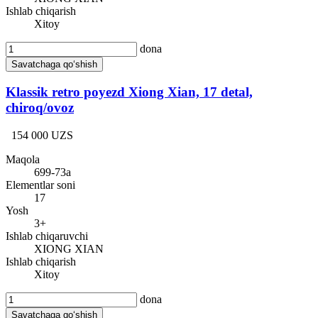
Ishlab chiqarish
Xitoy
dona
Savatchaga qo‘shish
Klassik retro poyezd Xiong Xian, 17 detal,
chiroq/ovoz
154 000 UZS
Maqola
699-73a
Elementlar soni
17
Yosh
3+
Ishlab chiqaruvchi
XIONG XIAN
Ishlab chiqarish
Xitoy
dona
Savatchaga qo‘shish