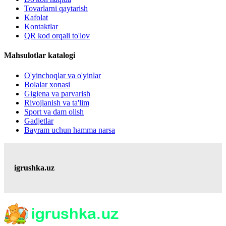
Tovarlarni qaytarish
Kafolat
Kontaktlar
QR kod orqali to'lov
Mahsulotlar katalogi
O'yinchoqlar va o'yinlar
Bolalar xonasi
Gigiena va parvarish
Rivojlanish va ta'lim
Sport va dam olish
Gadjetlar
Bayram uchun hamma narsa
igrushka.uz