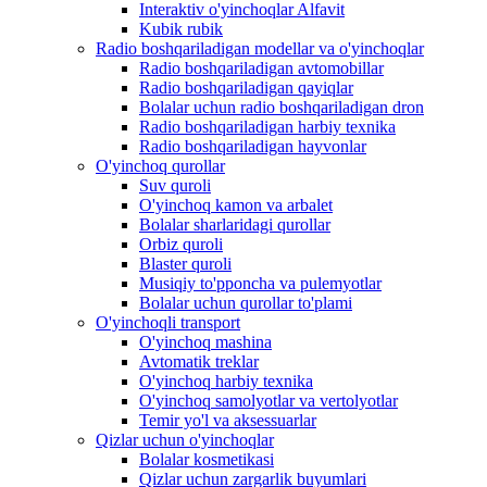
Interaktiv o'yinchoqlar Alfavit
Kubik rubik
Radio boshqariladigan modellar va o'yinchoqlar
Radio boshqariladigan avtomobillar
Radio boshqariladigan qayiqlar
Bolalar uchun radio boshqariladigan dron
Radio boshqariladigan harbiy texnika
Radio boshqariladigan hayvonlar
O'yinchoq qurollar
Suv quroli
O'yinchoq kamon va arbalet
Bolalar sharlaridagi qurollar
Orbiz quroli
Blaster quroli
Musiqiy to'pponcha va pulemyotlar
Bolalar uchun qurollar to'plami
O'yinchoqli transport
O'yinchoq mashina
Avtomatik treklar
O'yinchoq harbiy texnika
O'yinchoq samolyotlar va vertolyotlar
Temir yo'l va aksessuarlar
Qizlar uchun o'yinchoqlar
Bolalar kosmetikasi
Qizlar uchun zargarlik buyumlari