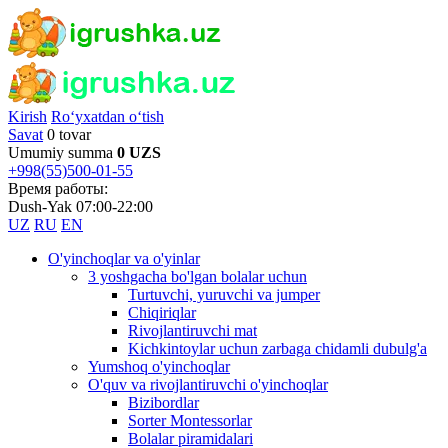
Kirish
Ro‘yxatdan o‘tish
Savat
0 tovar
Umumiy summa
0 UZS
+998(55)500-01-55
Время работы:
Dush-Yak 07:00-22:00
UZ
RU
EN
O'yinchoqlar va o'yinlar
3 yoshgacha bo'lgan bolalar uchun
Turtuvchi, yuruvchi va jumper
Chiqiriqlar
Rivojlantiruvchi mat
Kichkintoylar uchun zarbaga chidamli dubulg'a
Yumshoq o'yinchoqlar
O'quv va rivojlantiruvchi o'yinchoqlar
Bizibordlar
Sorter Montessorlar
Bolalar piramidalari