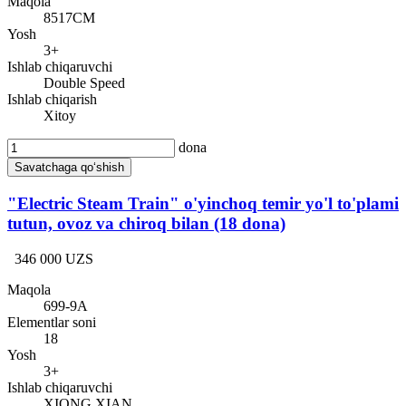
Maqola
8517CM
Yosh
3+
Ishlab chiqaruvchi
Double Speed
Ishlab chiqarish
Xitoy
dona
Savatchaga qo‘shish
"Electric Steam Train" o'yinchoq temir yo'l to'plami
tutun, ovoz va chiroq bilan (18 dona)
346 000 UZS
Maqola
699-9A
Elementlar soni
18
Yosh
3+
Ishlab chiqaruvchi
XIONG XIAN