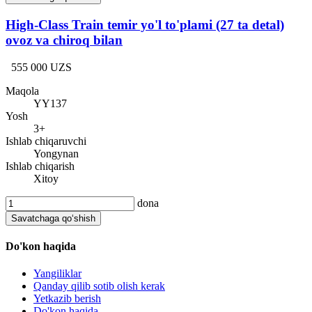
High-Class Train temir yo'l to'plami (27 ta detal)
ovoz va chiroq bilan
555 000 UZS
Maqola
YY137
Yosh
3+
Ishlab chiqaruvchi
Yongynan
Ishlab chiqarish
Xitoy
dona
Savatchaga qo‘shish
Do'kon haqida
Yangiliklar
Qanday qilib sotib olish kerak
Yetkazib berish
Do'kon haqida