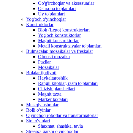
Qo'g'irchoqlar va aksessuarlar
Oshxona to'plamlari
Uy to'plamlari
Yog'och o'yinchoqlar
Konstruktorlar
Blok (Lego) konstruktorlari
Yog'och konstruktorlar
Magnit konstruktorlar
Metall konstruktsiyalar to'plamlari
Bulmacalar, mozaikalar va freskalar
Olmosli mozaika
Pazllar
Mozaikalar
Bolalar ijodiyoti
Haykaltaroshlik
Rangli kitoblar, rasm to'plamlari
Chizish planshetlari
Magnit taxta
Marker taxtalari
Musiqiy asboblar
Rolli o'yinlar
O'yinchoq robotlar va transformatorlar
Stol o'yinlari
Shaxmat, shashka, tavla
Stressga qarshi o'yinchoqlar