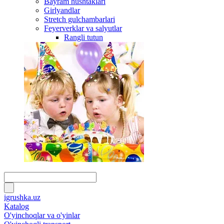
Bayram hushtaklari
Girlyandlar
Stretch gulchambarlari
Feyerverklar va salyutlar
Rangli tutun
igrushka.uz
Katalog
O'yinchoqlar va o'yinlar