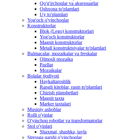
Qo'g'irchoqlar va aksessuarlar
Oshxona to'plamlari
Uy to'plamlari
Yog'och o'yinchoqlar
Konstruktorlar
Blok (Lego) konstruktorlari
Yog'och konstruktorlar
Magnit konstruktorlar
Metall konstruktsiyalar to'plamlari
Bulmacalar, mozaikalar va freskalar
Olmosli mozaika
Pazllar
Mozaikalar
Bolalar ijodiyoti
Haykaltaroshlik
Rangli kitoblar, rasm to'plamlari
Chizish planshetlari
Magnit taxta
Marker taxtalari
Musiqiy asboblar
Rolli o'yinlar
O'yinchoq robotlar va transformatorlar
Stol o'yinlari
Shaxmat, shashka, tavla
Stressga qarshi o'yinchoqlar