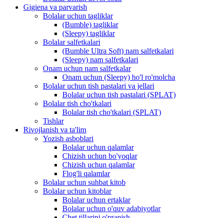
Gigiena va parvarish
Bolalar uchun tagliklar
(Bumble) tagliklar
(Sleepy) tagliklar
Bolalar salfetkalari
(Bumble Ultra Soft) nam salfetkalari
(Sleepy) nam salfetkalari
Onam uchun nam salfetkalar
Onam uchun (Sleepy) ho'l ro'molcha
Bolalar uchun tish pastalari va jellari
Bolalar uchun tish pastalari (SPLAT)
Bolalar tish cho'tkalari
Bolalar tish cho'tkalari (SPLAT)
Tishlar
Rivojlanish va ta'lim
Yozish asboblari
Bolalar uchun qalamlar
Chizish uchun bo'yoqlar
Chizish uchun qalamlar
Flog'li qalamlar
Bolalar uchun suhbat kitob
Bolalar uchun kitoblar
Bolalar uchun ertaklar
Bolalar uchun o'quv adabiyotlar
Chet tillarini o'rganish