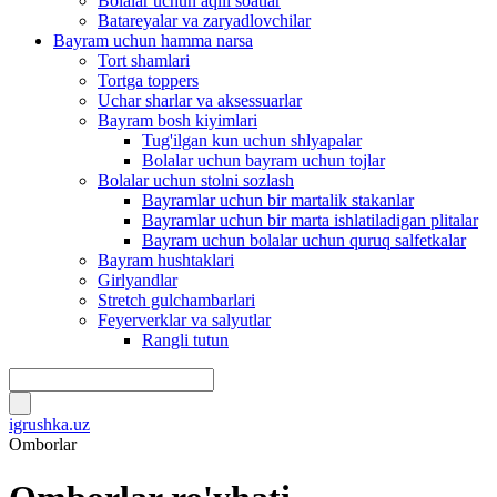
Bolalar uchun aqlli soatlar
Batareyalar va zaryadlovchilar
Bayram uchun hamma narsa
Tort shamlari
Tortga toppers
Uchar sharlar va aksessuarlar
Bayram bosh kiyimlari
Tug'ilgan kun uchun shlyapalar
Bolalar uchun bayram uchun tojlar
Bolalar uchun stolni sozlash
Bayramlar uchun bir martalik stakanlar
Bayramlar uchun bir marta ishlatiladigan plitalar
Bayram uchun bolalar uchun quruq salfetkalar
Bayram hushtaklari
Girlyandlar
Stretch gulchambarlari
Feyerverklar va salyutlar
Rangli tutun
igrushka.uz
Omborlar