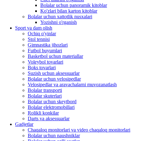
Bolalar uchun panoramik kitoblar
Ko'zlari bilan karton kitoblar
Bolalar uchun xattotlik nusxalari
Yozishni o'rganish
Sport va dam olish
Ochiq o'yinlar
Stol tennisi
Gimnastika jihozlari
Futbol buyumlari
Basketbol uchun materiallar
Voleybol tovarlari
Boks tovarlari
Suzish uchun aksessuarlar
Bolalar uchun velosipedlar
Velosipedlar va aravachalarni muvozanatlash
Bolalar transporti
Bolalar skuterlari
Bolalar uchun skeytbord
Bolalar elektromobillari
Rolikli konkilar
Darts va aksessuarlar
Gadjetlar
Chaqaloq monitorlari va video chaqaloq monitorlari
Bolalar uchun naushniklar