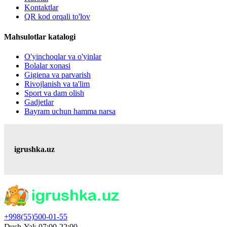
Kontaktlar
QR kod orqali to'lov
Mahsulotlar katalogi
O'yinchoqlar va o'yinlar
Bolalar xonasi
Gigiena va parvarish
Rivojlanish va ta'lim
Sport va dam olish
Gadjetlar
Bayram uchun hamma narsa
igrushka.uz
+998(55)500-01-55
Dush-Yak 07:00-22:00