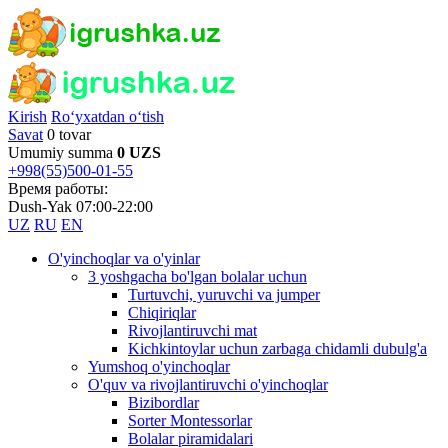
Kirish
Ro‘yxatdan o‘tish
Savat
0 tovar
Umumiy summa
0 UZS
+998(55)500-01-55
Время работы:
Dush-Yak 07:00-22:00
UZ
RU
EN
O'yinchoqlar va o'yinlar
3 yoshgacha bo'lgan bolalar uchun
Turtuvchi, yuruvchi va jumper
Chiqiriqlar
Rivojlantiruvchi mat
Kichkintoylar uchun zarbaga chidamli dubulg'a
Yumshoq o'yinchoqlar
O'quv va rivojlantiruvchi o'yinchoqlar
Bizibordlar
Sorter Montessorlar
Bolalar piramidalari