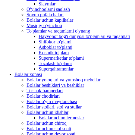
Slaymlar
O'yinchoqlarni saqlash
Sovun pufakchalari
Bolalar uchun kapilkalar
Musiqiy o'yinchoq
To'plamlar va raqamlarni o'ynang
Hayvonot bog'i dunyosi to'plamlari va raqamlari
Shifokor to'plami
Asboblar to'plami
Kosmik to'plam
Supermarketlar to'plami
Tozalash to'plami
Superqahramonlar
Bolalar xonasi
Bolalar yotoqlari va yumshoq mebellar
Bolalar beshiklari va beshiklar
To'shak bamperlari
Bolalar chodirlari
Bolalar o'yin maydonchasi
Bolalar stollari, stol va stullar
Bolalar uchun idishlar
Bolalar uchun termoslar
Bolalar uchun chiroq
Bolalar uchun stol soati
Bolalar uchun devor soati