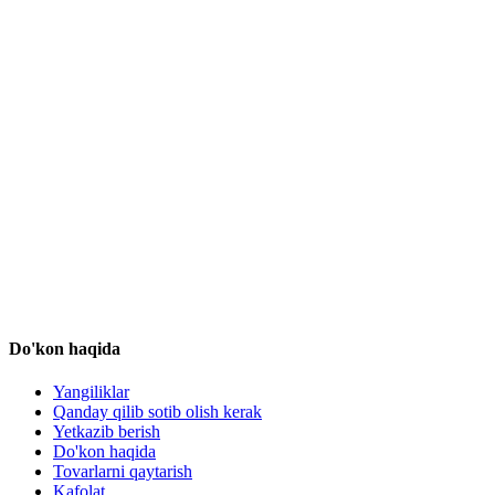
Do'kon haqida
Yangiliklar
Qanday qilib sotib olish kerak
Yetkazib berish
Do'kon haqida
Tovarlarni qaytarish
Kafolat