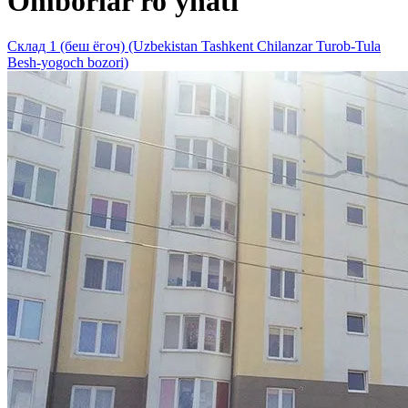
Omborlar ro'yhati
Склад 1 (беш ёгоч) (Uzbekistan Tashkent Chilanzar Turob-Tula
Besh-yogoch bozori)