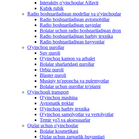
Interaktiv o'yinchoqlar Alfavit
Kubik rubik
Radio boshqariladigan modellar va o'yinchoqlar
Radio boshqariladigan avtomobillar
Radio boshqariladigan qayiqlar
Bolalar uchun radio boshqariladigan dron
Radio boshqariladigan harbiy texnika
Radio boshqariladigan hayvonlar
O'yinchoq qurollar
Suv quroli
O'yinchoq kamon va arbalet
Bolalar sharlaridagi qurollar
Orbiz quroli
Blaster quroli
Musiqiy to'pponcha va pulemyotlar
Bolalar uchun qurollar to'plami
O'yinchoqli transport
O'yinchoq mashina
Avtomatik treklar
O'yinchoq harbiy texnika
O'yinchoq samolyotlar va vertolyotlar
Temir yo'l va aksessuarlar
Qizlar uchun o'yinchoqlar
Bolalar kosmetikasi
Qizlar uchun zargarlik buyumlari