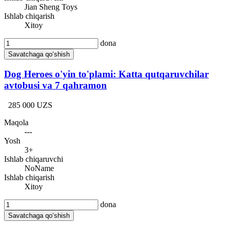
Jian Sheng Toys
Ishlab chiqarish
Xitoy
dona
Savatchaga qo‘shish
Dog Heroes o'yin to'plami: Katta qutqaruvchilar
avtobusi va 7 qahramon
285 000 UZS
Maqola
---
Yosh
3+
Ishlab chiqaruvchi
NoName
Ishlab chiqarish
Xitoy
dona
Savatchaga qo‘shish