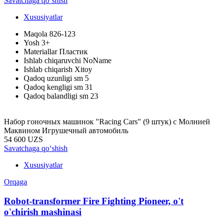
Savatchaga qo‘shish
Xususiyatlar
Maqola
826-123
Yosh
3+
Materiallar
Пластик
Ishlab chiqaruvchi
NoName
Ishlab chiqarish
Xitoy
Qadoq uzunligi sm
5
Qadoq kengligi sm
31
Qadoq balandligi sm
23
Набор гоночных машинок "Racing Cars" (9 штук) с Молнией
Маквином Игрушечный автомобиль
54 600 UZS
Savatchaga qo‘shish
Xususiyatlar
Orqaga
Robot-transformer Fire Fighting Pioneer, o't
o'chirish mashinasi