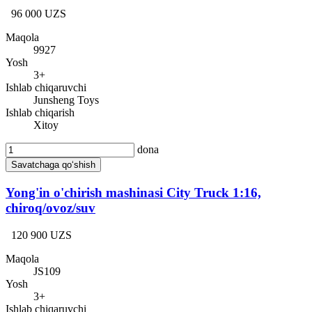
96 000 UZS
Maqola
9927
Yosh
3+
Ishlab chiqaruvchi
Junsheng Toys
Ishlab chiqarish
Xitoy
dona
Savatchaga qo‘shish
Yong'in o'chirish mashinasi City Truck 1:16,
chiroq/ovoz/suv
120 900 UZS
Maqola
JS109
Yosh
3+
Ishlab chiqaruvchi