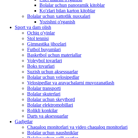
Bolalar uchun panoramik kitoblar
Ko'zlari bilan karton kitoblar
Bolalar uchun xattotlik nusxalari
Yozishni o'rganish
Sport va dam olish
Ochiq o'yinlar
Stol tennisi
Gimnastika jihozlari
Futbol buyumlari
Basketbol uchun materiallar
Voleybol tovarlari
Boks tovarlari
Suzish uchun aksessuarlar
Bolalar uchun velosipedlar
Velosipedlar va aravachalarni muvozanatlash
Bolalar transporti
Bolalar skuterlari
Bolalar uchun skeytbord
Bolalar elektromobillari
Rolikli konkilar
Darts va aksessuarlar
Gadjetlar
Chaqaloq monitorlari va video chaqaloq monitorlari
Bolalar uchun naushniklar