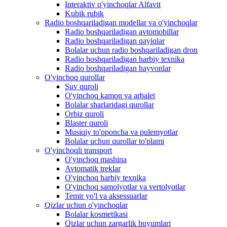
Interaktiv o'yinchoqlar Alfavit
Kubik rubik
Radio boshqariladigan modellar va o'yinchoqlar
Radio boshqariladigan avtomobillar
Radio boshqariladigan qayiqlar
Bolalar uchun radio boshqariladigan dron
Radio boshqariladigan harbiy texnika
Radio boshqariladigan hayvonlar
O'yinchoq qurollar
Suv quroli
O'yinchoq kamon va arbalet
Bolalar sharlaridagi qurollar
Orbiz quroli
Blaster quroli
Musiqiy to'pponcha va pulemyotlar
Bolalar uchun qurollar to'plami
O'yinchoqli transport
O'yinchoq mashina
Avtomatik treklar
O'yinchoq harbiy texnika
O'yinchoq samolyotlar va vertolyotlar
Temir yo'l va aksessuarlar
Qizlar uchun o'yinchoqlar
Bolalar kosmetikasi
Qizlar uchun zargarlik buyumlari