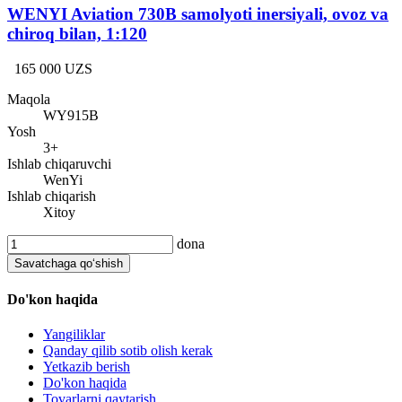
WENYI Aviation 730B samolyoti inersiyali, ovoz va
chiroq bilan, 1:120
165 000 UZS
Maqola
WY915B
Yosh
3+
Ishlab chiqaruvchi
WenYi
Ishlab chiqarish
Xitoy
dona
Savatchaga qo‘shish
Do'kon haqida
Yangiliklar
Qanday qilib sotib olish kerak
Yetkazib berish
Do'kon haqida
Tovarlarni qaytarish