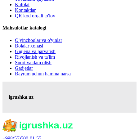
Kafolat
Kontaktlar
QR kod orqali to'lov
Mahsulotlar katalogi
O'yinchoqlar va o'yinlar
Bolalar xonasi
Gigiena va parvarish
Rivojlanish va ta'lim
Sport va dam olish
Gadjetlar
Bayram uchun hamma narsa
igrushka.uz
+998(55)500-01-55