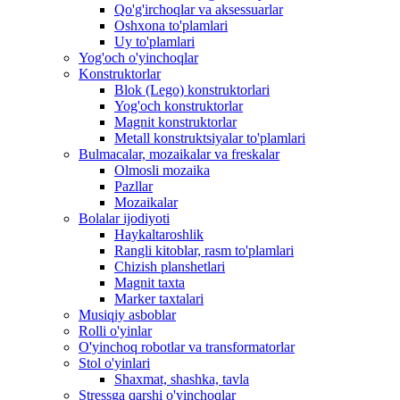
Qo'g'irchoqlar va aksessuarlar
Oshxona to'plamlari
Uy to'plamlari
Yog'och o'yinchoqlar
Konstruktorlar
Blok (Lego) konstruktorlari
Yog'och konstruktorlar
Magnit konstruktorlar
Metall konstruktsiyalar to'plamlari
Bulmacalar, mozaikalar va freskalar
Olmosli mozaika
Pazllar
Mozaikalar
Bolalar ijodiyoti
Haykaltaroshlik
Rangli kitoblar, rasm to'plamlari
Chizish planshetlari
Magnit taxta
Marker taxtalari
Musiqiy asboblar
Rolli o'yinlar
O'yinchoq robotlar va transformatorlar
Stol o'yinlari
Shaxmat, shashka, tavla
Stressga qarshi o'yinchoqlar