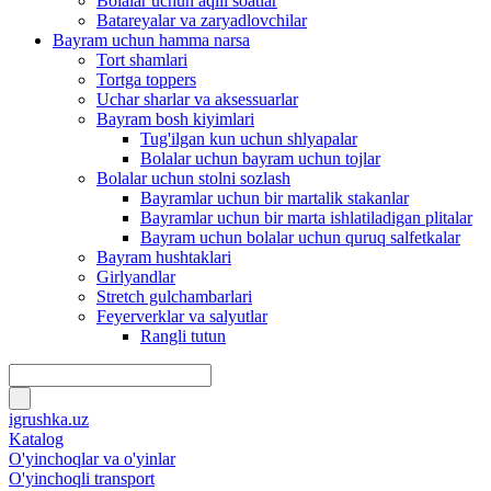
Bolalar uchun aqlli soatlar
Batareyalar va zaryadlovchilar
Bayram uchun hamma narsa
Tort shamlari
Tortga toppers
Uchar sharlar va aksessuarlar
Bayram bosh kiyimlari
Tug'ilgan kun uchun shlyapalar
Bolalar uchun bayram uchun tojlar
Bolalar uchun stolni sozlash
Bayramlar uchun bir martalik stakanlar
Bayramlar uchun bir marta ishlatiladigan plitalar
Bayram uchun bolalar uchun quruq salfetkalar
Bayram hushtaklari
Girlyandlar
Stretch gulchambarlari
Feyerverklar va salyutlar
Rangli tutun
igrushka.uz
Katalog
O'yinchoqlar va o'yinlar
O'yinchoqli transport