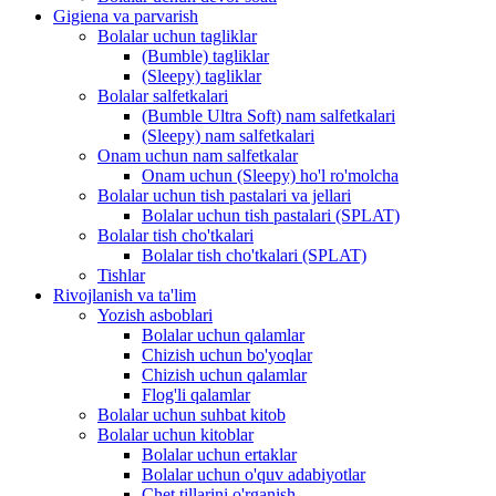
Gigiena va parvarish
Bolalar uchun tagliklar
(Bumble) tagliklar
(Sleepy) tagliklar
Bolalar salfetkalari
(Bumble Ultra Soft) nam salfetkalari
(Sleepy) nam salfetkalari
Onam uchun nam salfetkalar
Onam uchun (Sleepy) ho'l ro'molcha
Bolalar uchun tish pastalari va jellari
Bolalar uchun tish pastalari (SPLAT)
Bolalar tish cho'tkalari
Bolalar tish cho'tkalari (SPLAT)
Tishlar
Rivojlanish va ta'lim
Yozish asboblari
Bolalar uchun qalamlar
Chizish uchun bo'yoqlar
Chizish uchun qalamlar
Flog'li qalamlar
Bolalar uchun suhbat kitob
Bolalar uchun kitoblar
Bolalar uchun ertaklar
Bolalar uchun o'quv adabiyotlar
Chet tillarini o'rganish