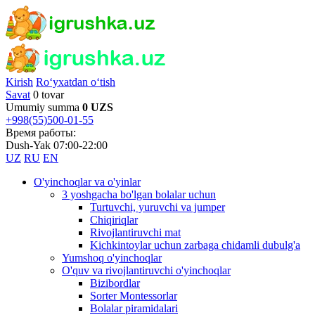
Kirish
Ro‘yxatdan o‘tish
Savat
0 tovar
Umumiy summa
0 UZS
+998(55)500-01-55
Время работы:
Dush-Yak 07:00-22:00
UZ
RU
EN
O'yinchoqlar va o'yinlar
3 yoshgacha bo'lgan bolalar uchun
Turtuvchi, yuruvchi va jumper
Chiqiriqlar
Rivojlantiruvchi mat
Kichkintoylar uchun zarbaga chidamli dubulg'a
Yumshoq o'yinchoqlar
O'quv va rivojlantiruvchi o'yinchoqlar
Bizibordlar
Sorter Montessorlar
Bolalar piramidalari