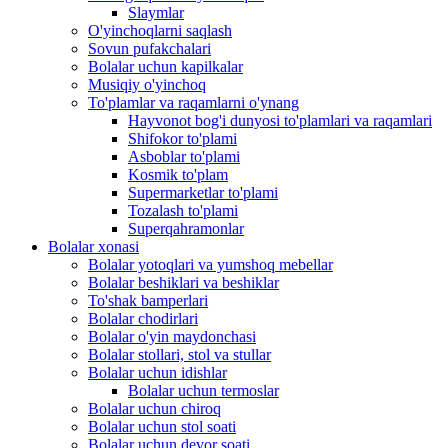
Slaymlar
O'yinchoqlarni saqlash
Sovun pufakchalari
Bolalar uchun kapilkalar
Musiqiy o'yinchoq
To'plamlar va raqamlarni o'ynang
Hayvonot bog'i dunyosi to'plamlari va raqamlari
Shifokor to'plami
Asboblar to'plami
Kosmik to'plam
Supermarketlar to'plami
Tozalash to'plami
Superqahramonlar
Bolalar xonasi
Bolalar yotoqlari va yumshoq mebellar
Bolalar beshiklari va beshiklar
To'shak bamperlari
Bolalar chodirlari
Bolalar o'yin maydonchasi
Bolalar stollari, stol va stullar
Bolalar uchun idishlar
Bolalar uchun termoslar
Bolalar uchun chiroq
Bolalar uchun stol soati
Bolalar uchun devor soati