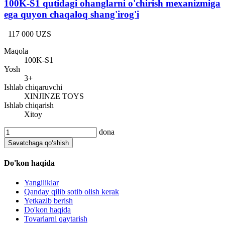
100K-S1 qutidagi ohanglarni o'chirish mexanizmiga
ega quyon chaqaloq shang'irog'i
117 000 UZS
Maqola
100K-S1
Yosh
3+
Ishlab chiqaruvchi
XINJINZE TOYS
Ishlab chiqarish
Xitoy
dona
Savatchaga qo‘shish
Do'kon haqida
Yangiliklar
Qanday qilib sotib olish kerak
Yetkazib berish
Do'kon haqida
Tovarlarni qaytarish