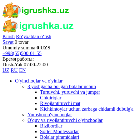
Kirish
Ro‘yxatdan o‘tish
Savat
0 tovar
Umumiy summa
0 UZS
+998(55)500-01-55
Время работы:
Dush-Yak 07:00-22:00
UZ
RU
EN
O'yinchoqlar va o'yinlar
3 yoshgacha bo'lgan bolalar uchun
Turtuvchi, yuruvchi va jumper
Chiqiriqlar
Rivojlantiruvchi mat
Kichkintoylar uchun zarbaga chidamli dubulg'a
Yumshoq o'yinchoqlar
O'quv va rivojlantiruvchi o'yinchoqlar
Bizibordlar
Sorter Montessorlar
Bolalar piramidalari