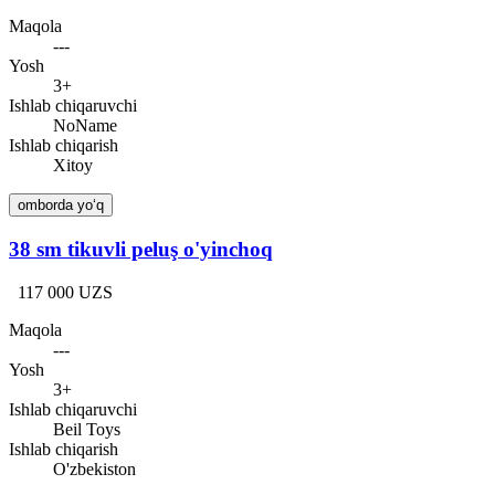
Maqola
---
Yosh
3+
Ishlab chiqaruvchi
NoName
Ishlab chiqarish
Xitoy
omborda yo‘q
38 sm tikuvli peluş o'yinchoq
117 000 UZS
Maqola
---
Yosh
3+
Ishlab chiqaruvchi
Beil Toys
Ishlab chiqarish
O'zbekiston