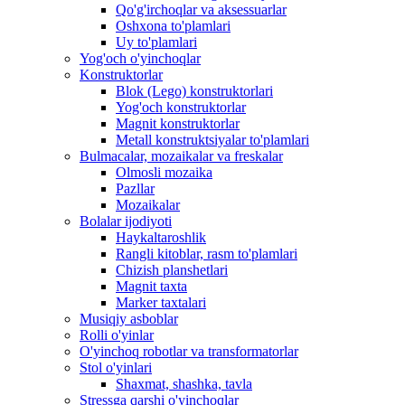
Qo'g'irchoqlar va aksessuarlar
Oshxona to'plamlari
Uy to'plamlari
Yog'och o'yinchoqlar
Konstruktorlar
Blok (Lego) konstruktorlari
Yog'och konstruktorlar
Magnit konstruktorlar
Metall konstruktsiyalar to'plamlari
Bulmacalar, mozaikalar va freskalar
Olmosli mozaika
Pazllar
Mozaikalar
Bolalar ijodiyoti
Haykaltaroshlik
Rangli kitoblar, rasm to'plamlari
Chizish planshetlari
Magnit taxta
Marker taxtalari
Musiqiy asboblar
Rolli o'yinlar
O'yinchoq robotlar va transformatorlar
Stol o'yinlari
Shaxmat, shashka, tavla
Stressga qarshi o'yinchoqlar