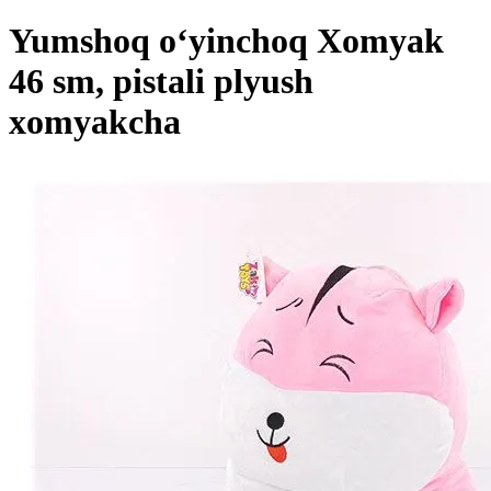
Yumshoq o‘yinchoq Xomyak
46 sm, pistali plyush
xomyakcha