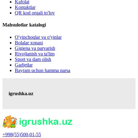
Kafolat
Kontaktlar
QR kod orqali to'lov
Mahsulotlar katalogi
O'yinchoqlar va o'yinlar
Bolalar xonasi
Gigiena va parvarish
Rivojlanish va ta'lim
Sport va dam olish
Gadjetlar
Bayram uchun hamma narsa
igrushka.uz
+998(55)500-01-55