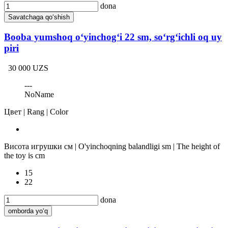
dona
Savatchaga qo‘shish
Booba yumshoq o‘yinchog‘i 22 sm, so‘rg‘ichli oq uy
piri
30 000 UZS
---
NoName
Цвет | Rang | Color
Висота игрушки см | O'yinchoqning balandligi sm | The height of
the toy is cm
15
22
dona
omborda yo‘q