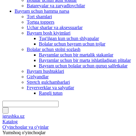
Bolalar uchun aqlli soatlar
Batareyalar va zaryadlovchilar
Bayram uchun hamma narsa
Tort shamlari
Tortga toppers
Uchar sharlar va aksessuarlar
Bayram bosh kiyimlari
Tug'ilgan kun uchun shlyapalar
Bolalar uchun bayram uchun tojlar
Bolalar uchun stolni sozlash
Bayramlar uchun bir martalik stakanlar
Bayramlar uchun bir marta ishlatiladigan plitalar
Bayram uchun bolalar uchun quruq salfetkalar
Bayram hushtaklari
Girlyandlar
Stretch gulchambarlari
Feyerverklar va salyutlar
Rangli tutun
igrushka.uz
Katalog
O'yinchoqlar va o'yinlar
Yumshoq o'yinchoqlar