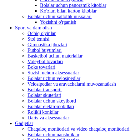
Bolalar uchun panoramik kitoblar
Ko'zlari bilan karton kitoblar
Bolalar uchun xattotlik nusxalari
Yozishni o'rganish
Sport va dam olish
Ochiq o'yinlar
Stol tennisi
Gimnastika jihozlari
Futbol buyumlari
Basketbol uchun materiallar
Voleybol tovarlari
Boks tovarlari
Suzish uchun aksessuarlar
Bolalar uchun velosipedlar
Velosipedlar va aravachalarni muvozanatlash
Bolalar transporti
Bolalar skuterlari
Bolalar uchun skeytbord
Bolalar elektromobillari
Rolikli konkilar
Darts va aksessuarlar
Gadjetlar
Chaqaloq monitorlari va video chaqaloq monitorlari
Bolalar uchun naushniklar