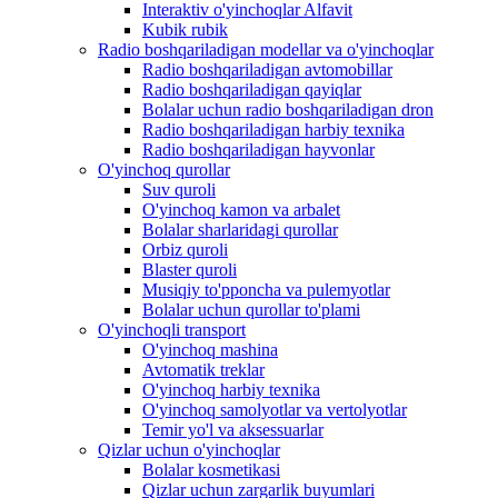
Interaktiv o'yinchoqlar Alfavit
Kubik rubik
Radio boshqariladigan modellar va o'yinchoqlar
Radio boshqariladigan avtomobillar
Radio boshqariladigan qayiqlar
Bolalar uchun radio boshqariladigan dron
Radio boshqariladigan harbiy texnika
Radio boshqariladigan hayvonlar
O'yinchoq qurollar
Suv quroli
O'yinchoq kamon va arbalet
Bolalar sharlaridagi qurollar
Orbiz quroli
Blaster quroli
Musiqiy to'pponcha va pulemyotlar
Bolalar uchun qurollar to'plami
O'yinchoqli transport
O'yinchoq mashina
Avtomatik treklar
O'yinchoq harbiy texnika
O'yinchoq samolyotlar va vertolyotlar
Temir yo'l va aksessuarlar
Qizlar uchun o'yinchoqlar
Bolalar kosmetikasi
Qizlar uchun zargarlik buyumlari