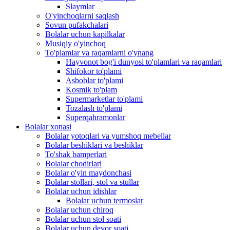
Slaymlar
O'yinchoqlarni saqlash
Sovun pufakchalari
Bolalar uchun kapilkalar
Musiqiy o'yinchoq
To'plamlar va raqamlarni o'ynang
Hayvonot bog'i dunyosi to'plamlari va raqamlari
Shifokor to'plami
Asboblar to'plami
Kosmik to'plam
Supermarketlar to'plami
Tozalash to'plami
Superqahramonlar
Bolalar xonasi
Bolalar yotoqlari va yumshoq mebellar
Bolalar beshiklari va beshiklar
To'shak bamperlari
Bolalar chodirlari
Bolalar o'yin maydonchasi
Bolalar stollari, stol va stullar
Bolalar uchun idishlar
Bolalar uchun termoslar
Bolalar uchun chiroq
Bolalar uchun stol soati
Bolalar uchun devor soati