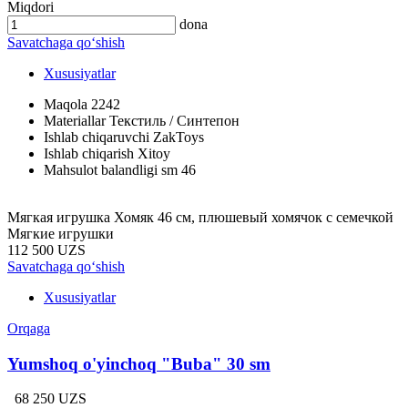
Miqdori
dona
Savatchaga qo‘shish
Xususiyatlar
Maqola
2242
Materiallar
Текстиль / Синтепон
Ishlab chiqaruvchi
ZakToys
Ishlab chiqarish
Xitoy
Mahsulot balandligi sm
46
Мягкая игрушка Хомяк 46 см, плюшевый хомячок с семечкой
Мягкие игрушки
112 500 UZS
Savatchaga qo‘shish
Xususiyatlar
Orqaga
Yumshoq o'yinchoq "Buba" 30 sm
68 250 UZS