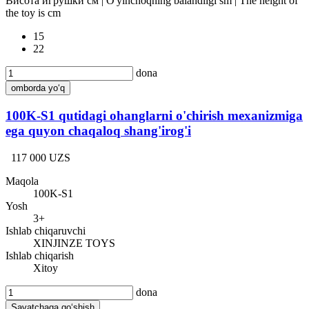
Висота игрушки см | O'yinchoqning balandligi sm | The height of
the toy is cm
15
22
dona
omborda yo‘q
100K-S1 qutidagi ohanglarni o'chirish mexanizmiga
ega quyon chaqaloq shang'irog'i
117 000 UZS
Maqola
100K-S1
Yosh
3+
Ishlab chiqaruvchi
XINJINZE TOYS
Ishlab chiqarish
Xitoy
dona
Savatchaga qo‘shish