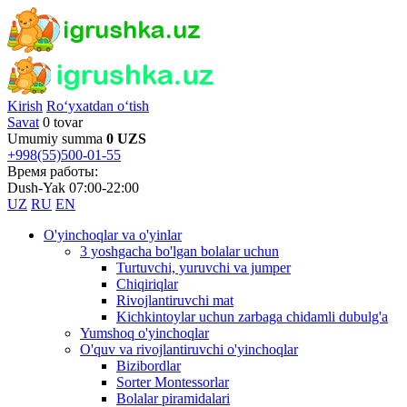
Kirish
Ro‘yxatdan o‘tish
Savat
0 tovar
Umumiy summa
0 UZS
+998(55)500-01-55
Время работы:
Dush-Yak 07:00-22:00
UZ
RU
EN
O'yinchoqlar va o'yinlar
3 yoshgacha bo'lgan bolalar uchun
Turtuvchi, yuruvchi va jumper
Chiqiriqlar
Rivojlantiruvchi mat
Kichkintoylar uchun zarbaga chidamli dubulg'a
Yumshoq o'yinchoqlar
O'quv va rivojlantiruvchi o'yinchoqlar
Bizibordlar
Sorter Montessorlar
Bolalar piramidalari