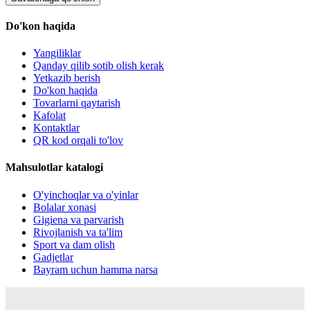
Do'kon haqida
Yangiliklar
Qanday qilib sotib olish kerak
Yetkazib berish
Do'kon haqida
Tovarlarni qaytarish
Kafolat
Kontaktlar
QR kod orqali to'lov
Mahsulotlar katalogi
O'yinchoqlar va o'yinlar
Bolalar xonasi
Gigiena va parvarish
Rivojlanish va ta'lim
Sport va dam olish
Gadjetlar
Bayram uchun hamma narsa