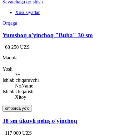
Savatchaga qo‘shish
Xususiyatlar
Orqaga
Yumshoq o'yinchoq "Buba" 30 sm
68 250 UZS
Maqola
---
Yosh
3+
Ishlab chiqaruvchi
NoName
Ishlab chiqarish
Xitoy
omborda yo‘q
38 sm tikuvli peluş o'yinchoq
117 000 UZS