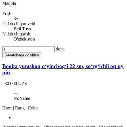
Maqola
---
Yosh
3+
Ishlab chiqaruvchi
Beil Toys
Ishlab chiqarish
O'zbekiston
dona
Savatchaga qo‘shish
Booba yumshoq o‘yinchog‘i 22 sm, so‘rg‘ichli oq uy
piri
30 000 UZS
---
NoName
Цвет | Rang | Color