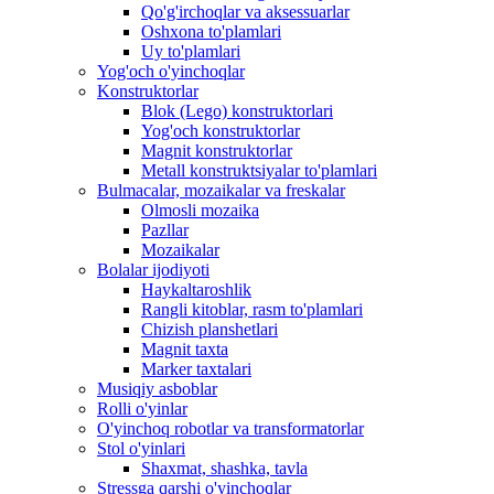
Qo'g'irchoqlar va aksessuarlar
Oshxona to'plamlari
Uy to'plamlari
Yog'och o'yinchoqlar
Konstruktorlar
Blok (Lego) konstruktorlari
Yog'och konstruktorlar
Magnit konstruktorlar
Metall konstruktsiyalar to'plamlari
Bulmacalar, mozaikalar va freskalar
Olmosli mozaika
Pazllar
Mozaikalar
Bolalar ijodiyoti
Haykaltaroshlik
Rangli kitoblar, rasm to'plamlari
Chizish planshetlari
Magnit taxta
Marker taxtalari
Musiqiy asboblar
Rolli o'yinlar
O'yinchoq robotlar va transformatorlar
Stol o'yinlari
Shaxmat, shashka, tavla
Stressga qarshi o'yinchoqlar