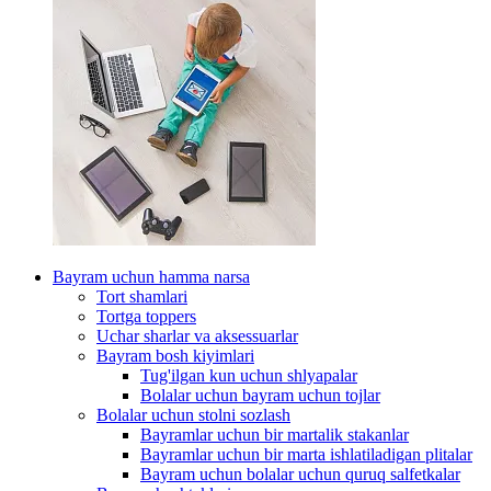
Bayram uchun hamma narsa
Tort shamlari
Tortga toppers
Uchar sharlar va aksessuarlar
Bayram bosh kiyimlari
Tug'ilgan kun uchun shlyapalar
Bolalar uchun bayram uchun tojlar
Bolalar uchun stolni sozlash
Bayramlar uchun bir martalik stakanlar
Bayramlar uchun bir marta ishlatiladigan plitalar
Bayram uchun bolalar uchun quruq salfetkalar