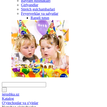
Bayram hushtaklari
Girlyandlar
Stretch gulchambarlari
Feyerverklar va salyutlar
Rangli tutun
igrushka.uz
Katalog
O'yinchoqlar va o'yinlar