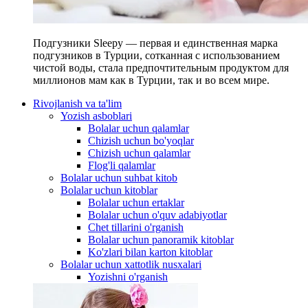
Подгузники Sleepy — первая и единственная марка
подгузников в Турции, сотканная с использованием
чистой воды, стала предпочтительным продуктом для
миллионов мам как в Турции, так и во всем мире.
Rivojlanish va ta'lim
Yozish asboblari
Bolalar uchun qalamlar
Chizish uchun bo'yoqlar
Chizish uchun qalamlar
Flog'li qalamlar
Bolalar uchun suhbat kitob
Bolalar uchun kitoblar
Bolalar uchun ertaklar
Bolalar uchun o'quv adabiyotlar
Chet tillarini o'rganish
Bolalar uchun panoramik kitoblar
Ko'zlari bilan karton kitoblar
Bolalar uchun xattotlik nusxalari
Yozishni o'rganish