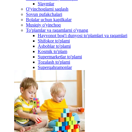
Slaymlar
O'yinchoqlarni saqlash
Sovun pufakchalari
Bolalar uchun kapilkalar
Musiqiy o'yinchoq
To'plamlar va raqamlarni o'ynang
Hayvonot bog'i dunyosi to'plamlari va raqamlari
Shifokor to'plami
Asboblar to'plami
Kosmik to'plam
Supermarketlar to'plami
Tozalash to'plami
Superqahramonlar