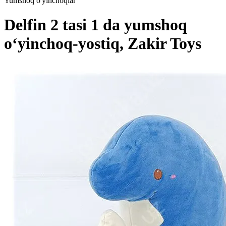
Yumshoq o'yinchoqlar
Delfin 2 tasi 1 da yumshoq
o‘yinchoq-yostiq, Zakir Toys