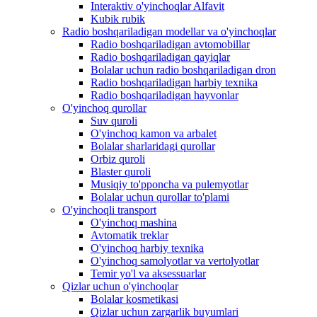
Interaktiv o'yinchoqlar Alfavit
Kubik rubik
Radio boshqariladigan modellar va o'yinchoqlar
Radio boshqariladigan avtomobillar
Radio boshqariladigan qayiqlar
Bolalar uchun radio boshqariladigan dron
Radio boshqariladigan harbiy texnika
Radio boshqariladigan hayvonlar
O'yinchoq qurollar
Suv quroli
O'yinchoq kamon va arbalet
Bolalar sharlaridagi qurollar
Orbiz quroli
Blaster quroli
Musiqiy to'pponcha va pulemyotlar
Bolalar uchun qurollar to'plami
O'yinchoqli transport
O'yinchoq mashina
Avtomatik treklar
O'yinchoq harbiy texnika
O'yinchoq samolyotlar va vertolyotlar
Temir yo'l va aksessuarlar
Qizlar uchun o'yinchoqlar
Bolalar kosmetikasi
Qizlar uchun zargarlik buyumlari