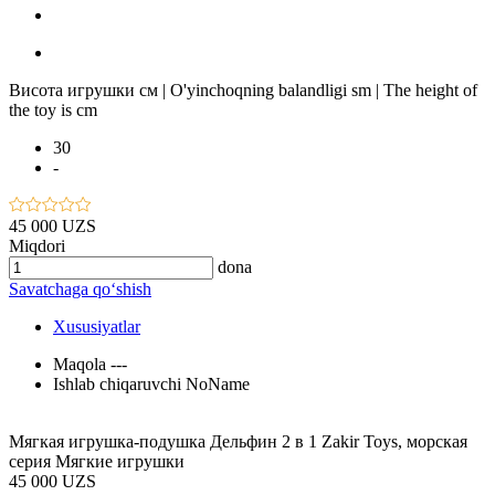
Висота игрушки см | O'yinchoqning balandligi sm | The height of
the toy is cm
30
-
45 000 UZS
Miqdori
dona
Savatchaga qo‘shish
Xususiyatlar
Maqola
---
Ishlab chiqaruvchi
NoName
Мягкая игрушка-подушка Дельфин 2 в 1 Zakir Toys, морская
серия Мягкие игрушки
45 000 UZS